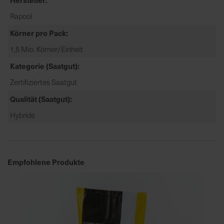
e
Rapool
L
i
Körner pro Pack
e
1,5 Mio. Körner/Einheit
f
Kategorie (Saatgut)
e
r
Zertifiziertes Saatgut
u
Qualität (Saatgut)
n
g
Hybride
Empfohlene Produkte