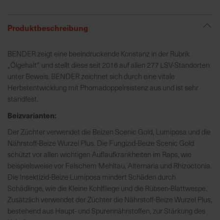
R
Produktbeschreibung
e
g
BENDER zeigt eine beeindruckende Konstanz in der Rubrik
i
„Ölgehalt“ und stellt diese seit 2016 auf allen 277 LSV-Standorten
o
unter Beweis. BENDER zeichnet sich durch eine vitale
n
Herbstentwicklung mit Phomadoppelrsistenz aus und ist sehr
a
standfest.
l
Beizvarianten:
v
o
Der Züchter verwendet die Beizen Scenic Gold, Lumiposa und die
r
Nährstoff-Beize Wurzel Plus. Die Fungizid-Beize Scenic Gold
O
schützt vor allen wichtigen Auflaufkrankheiten im Raps, wie
r
beispielsweise vor Falschem Mehltau, Alternaria und Rhizoctonia.
t
Die Insektizid-Beize Lumiposa mindert Schäden durch
Schädlinge, wie die Kleine Kohlfliege und die Rübsen-Blattwespe.
Zusätzlich verwendet der Züchter die Nährstoff-Beize Wurzel Plus,
S
bestehend aus Haupt- und Spurennährstoffen, zur Stärkung des
c