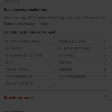
Keimlings.
h
n
Resistenzeigenschaften:
e
Kohlhernie: ja / TuYV: nein / Phoma: ja / Verticillium-Toleranz: ja /
l
Schotenplatzfestigkeit: nein
l
e
Einstufung Bundessortenamt:
u
Vorwinterentwicklung:
5
Neigung zu Lager:
3
n
d
Blühbeginn:
3
Tausendkornmasse:
4
z
Reifeverzögerung Stroh:
5
Kornertrag:
6
u
Reife:
5
Ölertrag:
7
v
Pflanzenlänge:
5
Ölgehalt:
9
e
r
Rohproteinertrag:
5
Rohproteingehalt:
6
l
Glucosinolatgehalt:
3
ä
s
Spezifikationen
s
i
g
Hersteller