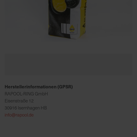
K
o
m
p
e
Zum
t
Anfang
e
der
n
Bildgalerie
t
springen
e
Herstellerinformationen (GPSR)
B
e
RAPOOL-RING GmbH
r
Eisenstraße 12
a
30916 Isernhagen HB
t
info@rapool.de
u
n
g