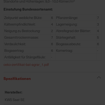
h
Standorte und Höhenlagen: 9,0 - 10,0 Körner/m²
n
Einstufung Bundessortenamt:
e
l
Zeitpunkt weibliche Blüte:
6
Pflanzenlänge:
7
l
Kälteempfindlichkeit:
4
Lagerneigung:
3
e
Neigung zu Bestockung:
2
Abreifegrad der Blätter:
4
u
Gesamttrockenmasse:
7
Stärkegehalt:
5
n
Verdaulichkeit:
6
Biogasausbeute:
6
d
z
Biogasertrag:
6
Kornertrag:
-
u
Anfälligkeit für Stängelfäule:
-
v
oeko-zertifikat-bat-agrar_1.pdf
e
r
l
Spezifikationen
ä
s
Hersteller
s
i
KWS Saat SE
g