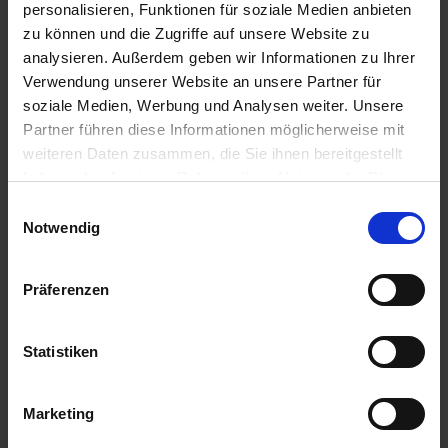
personalisieren, Funktionen für soziale Medien anbieten
Artikel-Nr.: 547010-00-cfg
zu können und die Zugriffe auf unsere Website zu
analysieren. Außerdem geben wir Informationen zu Ihrer
Verwendung unserer Website an unsere Partner für
Ähnliche Produkte
soziale Medien, Werbung und Analysen weiter. Unsere
Partner führen diese Informationen möglicherweise mit
weiteren Daten zusammen, die Sie ihnen bereitgestellt
haben oder die sie im Rahmen Ihrer Nutzung der Dienste
gesammelt haben.
Einwilligungsauswahl
Notwendig
Präferenzen
Statistiken
Marketing