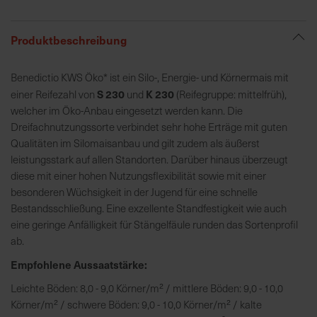
R
Produktbeschreibung
e
g
Benedictio KWS Öko* ist ein Silo-, Energie- und Körnermais mit
i
S 230
K 230
einer Reifezahl von
und
(Reifegruppe: mittelfrüh),
o
welcher im Öko-Anbau eingesetzt werden kann. Die
n
Dreifachnutzungssorte verbindet sehr hohe Erträge mit guten
a
Qualitäten im Silomaisanbau und gilt zudem als äußerst
l
leistungsstark auf allen Standorten. Darüber hinaus überzeugt
v
diese mit einer hohen Nutzungsflexibilität sowie mit einer
o
besonderen Wüchsigkeit in der Jugend für eine schnelle
r
Bestandsschließung. Eine exzellente Standfestigkeit wie auch
O
eine geringe Anfälligkeit für Stängelfäule runden das Sortenprofil
r
ab.
t
Empfohlene Aussaatstärke:
S
Leichte Böden: 8,0 - 9,0 Körner/m² / mittlere Böden: 9,0 - 10,0
c
Körner/m² / schwere Böden: 9,0 - 10,0 Körner/m² / kalte