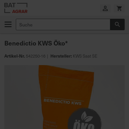
Zum
Inhalt
springen
Suche
Suc
E
i
Benedictio KWS Öko*
g
e
n
Artikel-Nr.
Hersteller:
542250-16
KWS Saat SE
e
Zum
P
Ende
r
der
o
Bildgalerie
d
springen
u
k
t
i
o
n