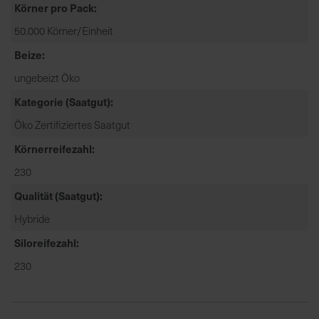
Körner pro Pack
e
L
50.000 Körner/Einheit
i
Beize
e
f
ungebeizt Öko
e
Kategorie (Saatgut)
r
Öko Zertifiziertes Saatgut
u
n
Körnerreifezahl
g
230
Qualität (Saatgut)
Hybride
Siloreifezahl
230