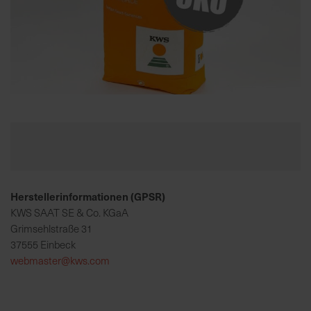
K
o
m
p
e
Zum
t
Anfang
e
der
n
Bildgalerie
t
springen
e
Herstellerinformationen (GPSR)
B
e
KWS SAAT SE & Co. KGaA
r
Grimsehlstraße 31
a
37555 Einbeck
t
webmaster@kws.com
u
n
g