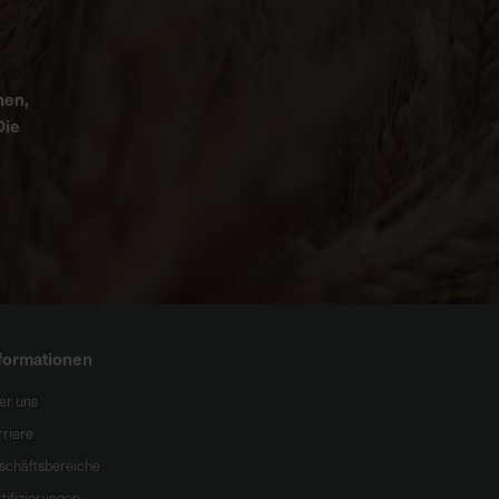
nen,
Die
formationen
er uns
rriere
schäftsbereiche
tifizierungen