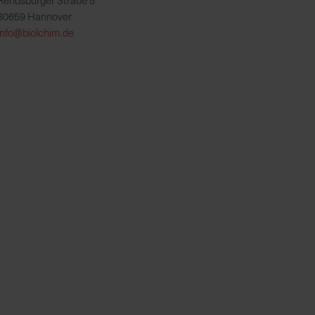
Rendsburger Straße 5
30659 Hannover
info@biolchim.de