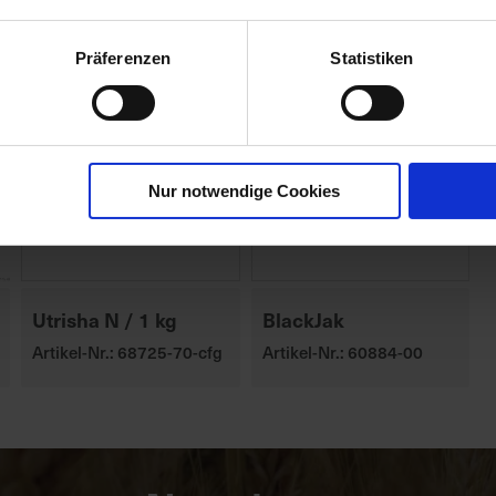
Präferenzen
Statistiken
Nur notwendige Cookies
Utrisha N / 1 kg
BlackJak
Artikel-Nr.: 68725-70-cfg
Artikel-Nr.: 60884-00