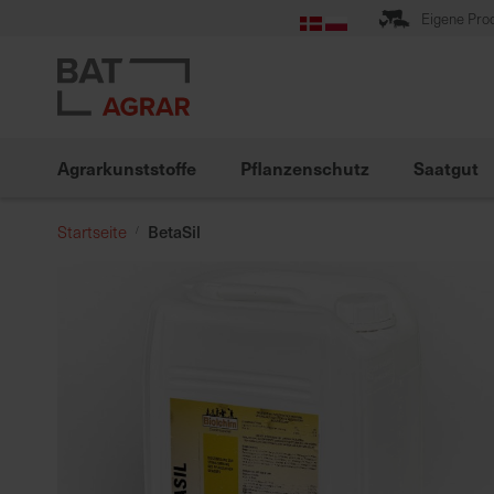
Zum
Eigene Pro
Inhalt
springen
Agrarkunststoffe
Pflanzenschutz
Saatgut
BetaSil
Startseite
Zum
Ende
der
Bildgalerie
springen