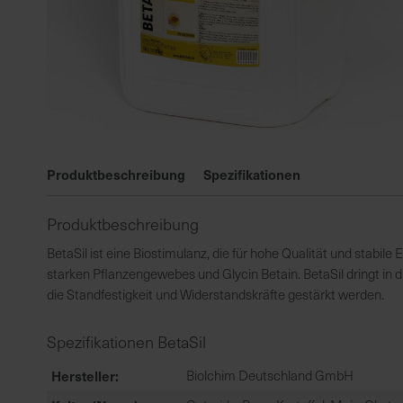
Zum
Anfang
Produktbeschreibung
Spezifikationen
der
Bildgalerie
Produktbeschreibung
springen
BetaSil ist eine Biostimulanz, die für hohe Qualität und stabile
starken Pflanzengewebes und Glycin Betain. BetaSil dringt in di
die Standfestigkeit und Widerstandskräfte gestärkt werden.
Spezifikationen BetaSil
Hersteller
Biolchim Deutschland GmbH