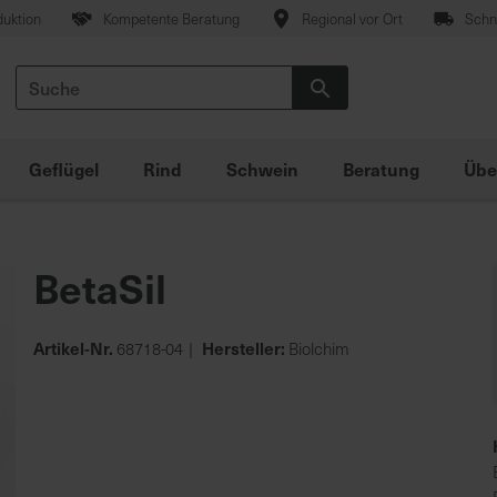
duktion
Kompetente Beratung
Regional vor Ort
Schne
Suche
Suche
Geflügel
Rind
Schwein
Beratung
Übe
BetaSil
Artikel-Nr.
Hersteller:
68718-04
Biolchim