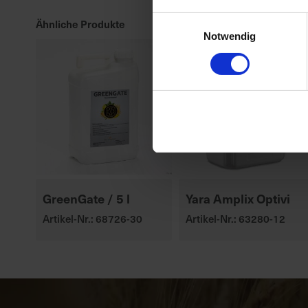
Einwilligungsauswahl
Ähnliche Produkte
Notwendig
GreenGate / 5 l
Yara Amplix Optivi
Artikel-Nr.: 68726-30
Artikel-Nr.: 63280-12