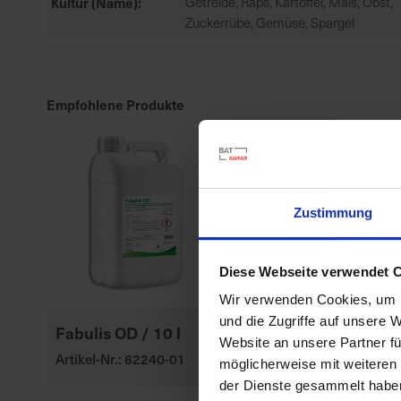
Kultur (Name)
Getreide, Raps, Kartoffel, Mais, Obst,
Zuckerrübe, Gemüse, Spargel
Empfohlene Produkte
Zustimmung
Diese Webseite verwendet 
Wir verwenden Cookies, um I
und die Zugriffe auf unsere 
Fabulis OD / 10 l
Website an unsere Partner fü
Artikel-Nr.: 62240-01
möglicherweise mit weiteren
der Dienste gesammelt habe