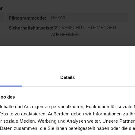
r
Piktogrammcode
GHS09
Sicherheitshinweise
P391-VERSCHÜTTETE MENGEN
AUFNEHMEN.
r
Details
Zulassungsanfang
23.02.2024
Zugelassene
PFLANZEN: MONOKOTYLE SCHAD-,
Schaderreger
PFLANZEN: DIKOTYLE SCHAD-,
Cookies
HOLZGEWÄCHSE, BAUMSTÜMPFE
nhalte und Anzeigen zu personalisieren, Funktionen für soziale
U
Website zu analysieren. Außerdem geben wir Informationen zu I
r soziale Medien, Werbung und Analysen weiter. Unsere Partner
 Daten zusammen, die Sie ihnen bereitgestellt haben oder die s