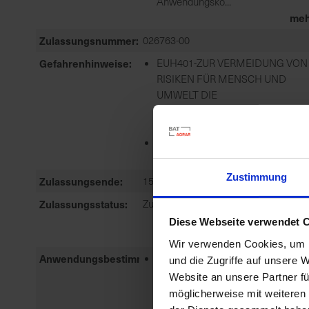
Anwendungsko...
meh
Zulassungsnummer
026763-00
Gefahrenhinweise
EUH401-ZUR VERMEIDUNG VON
RISIKEN FÜR MENSCH UND
UMWELT DIE
GEBRAUCHSANLEITUNG
EINHALTEN.
H411-GIFT...
meh
Zustimmung
Zulassungsende
15.12.2026
Zulassungsstatus
Zugelassen
Diese Webseite verwendet 
Wir verwenden Cookies, um I
Anwendungsbestimmungen
NB6641-DAS MITTEL WIRD BIS Z
und die Zugriffe auf unsere 
DER HÖCHSTEN DURCH DIE
Website an unsere Partner fü
ZULASSUNG FESTGELEGTEN
möglicherweise mit weiteren
AUFWANDMENGE ODER