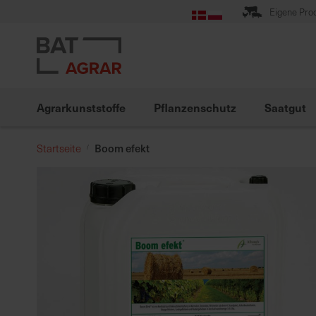
Zum
Eigene Pro
Inhalt
springen
Agrarkunststoffe
Pflanzenschutz
Saatgut
Boom efekt
Startseite
Zum
Ende
der
Bildgalerie
springen