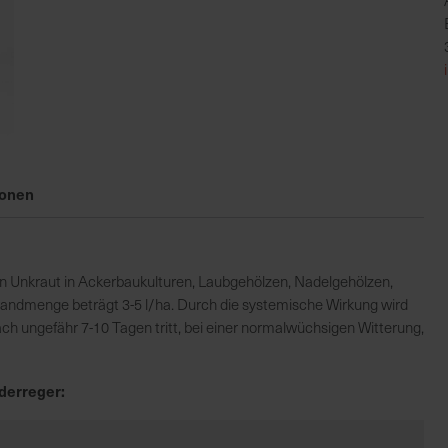
ionen
von Unkraut in Ackerbaukulturen, Laubgehölzen, Nadelgehölzen,
wandmenge beträgt 3-5 l/ha. Durch die systemische Wirkung wird
ach ungefähr 7-10 Tagen tritt, bei einer normalwüchsigen Witterung,
derreger: