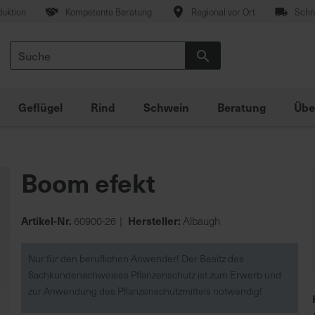
duktion
Kompetente Beratung
Regional vor Ort
Schne
Suche
Suche
Geflügel
Rind
Schwein
Beratung
Übe
Boom efekt
Artikel-Nr.
Hersteller:
60900-26
Albaugh
Nur für den beruflichen Anwender! Der Besitz des
Sachkundenachweises Pflanzenschutz ist zum Erwerb und
zur Anwendung des Pflanzenschutzmittels notwendig!