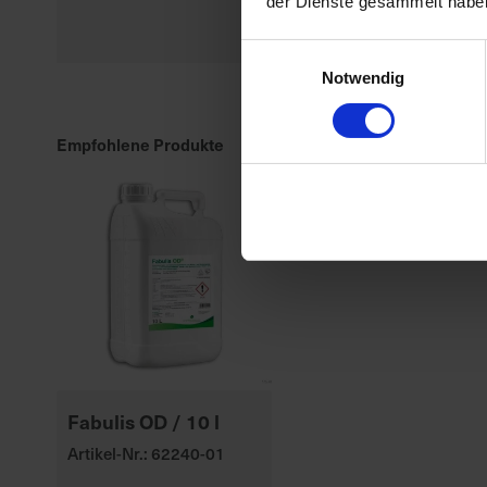
der Dienste gesammelt habe
ANWEN...
meh
Einwilligungsauswahl
Notwendig
Empfohlene Produkte
Fabulis OD / 10 l
Artikel-Nr.: 62240-01