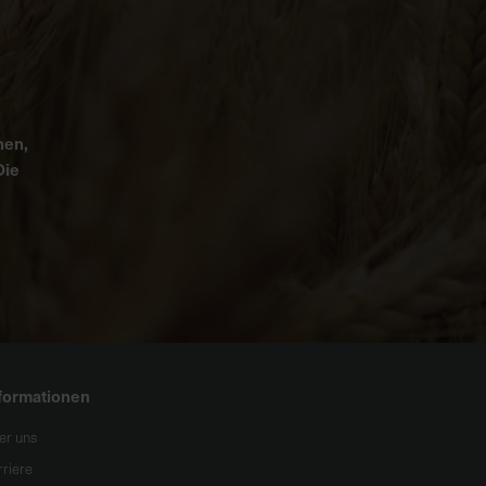
nen,
Die
formationen
er uns
rriere