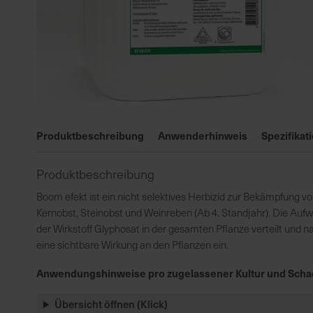
Zum
Anfang
Produktbeschreibung
Anwenderhinweis
Spezifikat
der
Bildgalerie
Produktbeschreibung
springen
Boom efekt ist ein nicht selektives Herbizid zur Bekämpfung 
Kernobst, Steinobst und Weinreben (Ab 4. Standjahr). Die Auf
der Wirkstoff Glyphosat in der gesamten Pflanze verteilt und n
eine sichtbare Wirkung an den Pflanzen ein.
Anwendungshinweise pro zugelassener Kultur und Scha
Übersicht öffnen (Klick)