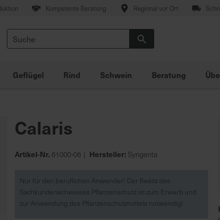
duktion
Kompetente Beratung
Regional vor Ort
Schne
Suche
Suche
Geflügel
Rind
Schwein
Beratung
Übe
Calaris
Artikel-Nr.
Hersteller:
61000-06
Syngenta
Nur für den beruflichen Anwender! Der Besitz des
Sachkundenachweises Pflanzenschutz ist zum Erwerb und
zur Anwendung des Pflanzenschutzmittels notwendig!