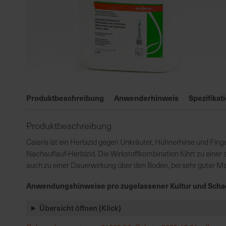
Zum
Anfang
Produktbeschreibung
Anwenderhinweis
Spezifikat
der
Bildgalerie
Produktbeschreibung
springen
Calaris ist ein Herbizid gegen Unkräuter, Hühnerhirse und Finge
Nachauflauf-Herbizid. Die Wirkstoffkombination führt zu einer
auch zu einer Dauerwirkung über den Boden, bei sehr guter Mai
Anwendungshinweise pro zugelassener Kultur und Scha
Übersicht öffnen (Klick)