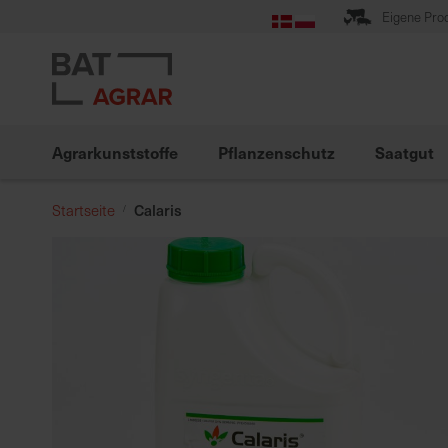
Zum
Eigene Pro
Inhalt
springen
Agrarkunststoffe
Pflanzenschutz
Saatgut
Calaris
Startseite
Zum
Ende
der
Bildgalerie
springen