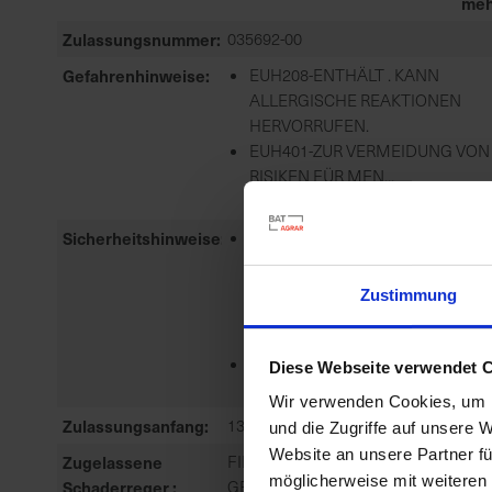
meh
Zulassungsnummer
035692-00
Gefahrenhinweise
EUH208-ENTHÄLT . KANN
ALLERGISCHE REAKTIONEN
HERVORRUFEN.
EUH401-ZUR VERMEIDUNG VON
RISIKEN FÜR MEN...
meh
Sicherheitshinweise
P101-IST ÄRZTLICHER RAT
ERFORDERLICH, VERPACKUNG
ODER
Zustimmung
KENNZEICHNUNGSETIKETT
BEREITHALTEN.
P102-DARF...
Diese Webseite verwendet 
meh
Wir verwenden Cookies, um I
Zulassungsanfang
13.02.2023
und die Zugriffe auf unsere 
Website an unsere Partner fü
Zugelassene
FINGERHIRSE, HÜHNERHIRSE:
möglicherweise mit weiteren
Schaderreger
GEMEINE, EINJÄHRIGE