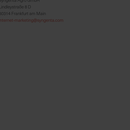
Syngenta Agro GmbH
Lindleystraße 8 D
60314 Frankfurt am Main
internet-marketing@syngenta.com