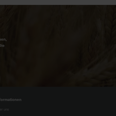
nen,
Die
formationen
er uns