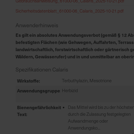
Gebrauchsanweisung_61000-06_Calaris_2025-10-21.pdf
Sicherheitsdatenblatt_61000-06_Calaris_2025-10-21.pdf
Anwenderhinweis
Es gilt ein absolutes Anwendungsverbot (gemäß § 12 Abs.
befestigten Flächen (wie Gehwegen, Auffahrten, Terrass
landwirtschaftlich, forstwirtschaftlich oder gärtnerisc
Wäldern, Gewässerufer) und in und unmittelbar an ober
Spezifikationen Calaris
Wirkstoffe
Terbuthylazin, Mesotrione
Anwendungsgruppe
Herbizid
Bienengefährlichkeit
Das Mittel wird bis zu der höchste
Text
durch die Zulassung festgelegten
Aufwandmenge oder
Anwendungsko...