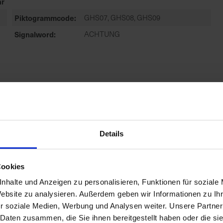
r
Piktogrammcode
GHS07, GHS08, GHS09
Signalword
ACHTUNG
r
Zulassungsende
31.05.2028
Details
Cookies
r
nhalte und Anzeigen zu personalisieren, Funktionen für soziale
Zulassungsstatus
Zugelassen
Website zu analysieren. Außerdem geben wir Informationen zu I
r soziale Medien, Werbung und Analysen weiter. Unsere Partner
Anwendungsbestimmungen
NB6641-DAS MITTEL WIRD BIS ZU
 Daten zusammen, die Sie ihnen bereitgestellt haben oder die s
DER HÖCHSTEN DURCH DIE