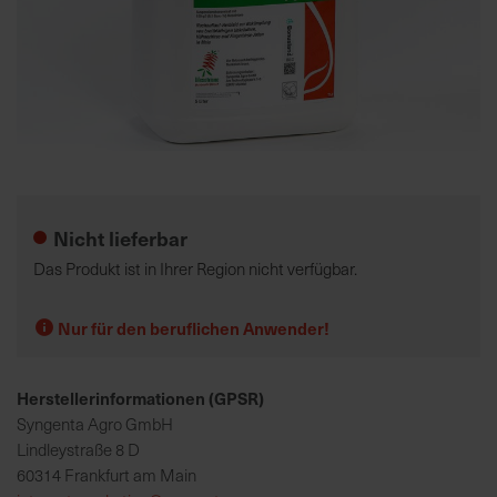
K
o
m
p
e
Zum
t
Anfang
e
der
Nicht lieferbar
n
Bildgalerie
t
springen
Das Produkt ist in Ihrer Region nicht verfügbar.
e
B
Nur für den beruflichen Anwender!
e
r
a
Herstellerinformationen (GPSR)
t
Syngenta Agro GmbH
u
Lindleystraße 8 D
n
60314 Frankfurt am Main
g