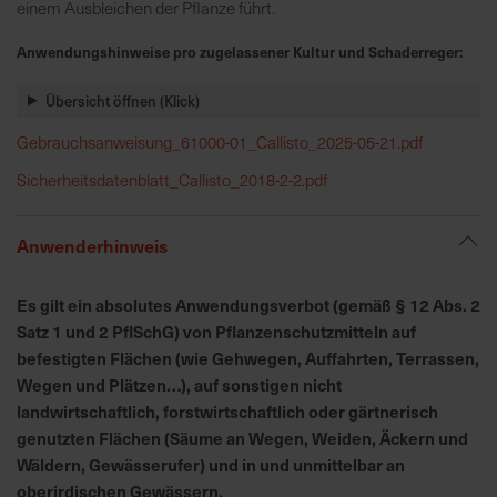
h
einem Ausbleichen der Pflanze führt.
n
Anwendungshinweise pro zugelassener Kultur und Schaderreger:
e
l
Übersicht öffnen (Klick)
l
e
Gebrauchsanweisung_61000-01_Callisto_2025-05-21.pdf
u
Sicherheitsdatenblatt_Callisto_2018-2-2.pdf
n
d
z
Anwenderhinweis
u
v
Es gilt ein absolutes Anwendungsverbot (gemäß § 12 Abs. 2
e
Satz 1 und 2 PflSchG) von Pflanzenschutzmitteln auf
r
befestigten Flächen (wie Gehwegen, Auffahrten, Terrassen,
l
Wegen und Plätzen…), auf sonstigen nicht
ä
landwirtschaftlich, forstwirtschaftlich oder gärtnerisch
s
genutzten Flächen (Säume an Wegen, Weiden, Äckern und
s
Wäldern, Gewässerufer) und in und unmittelbar an
i
g
oberirdischen Gewässern.