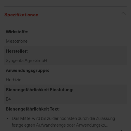
e
L
Spezifikationen
i
e
Wirkstoffe
f
e
Mesotrione
r
Hersteller
u
n
Syngenta Agro GmbH
g
Anwendungsgruppe
Herbizid
Bienengefährlichkeit Einstufung
B4
Bienengefährlichkeit Text
Das Mittel wird bis zu der höchsten durch die Zulassung
festgelegten Aufwandmenge oder Anwendungsko...