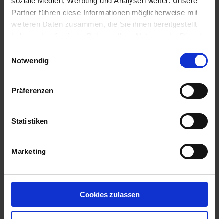
soziale Medien, Werbung und Analysen weiter. Unsere
Partner führen diese Informationen möglicherweise mit
weiteren Daten zusammen, die Sie ihnen bereitgestellt
haben oder die sie im Rahmen Ihrer Nutzung der Dienste
gesammelt haben.
Einwilligungsauswahl
Notwendig
Präferenzen
Fabulis OD / 10 l
Statistiken
Artikel-Nr.: 62240-01
Marketing
Ähnliche Produkte
Cookies zulassen