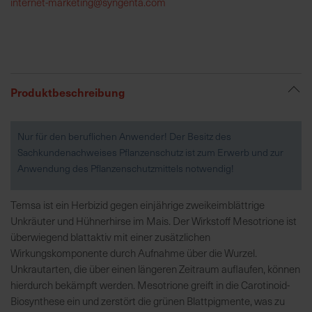
internet-marketing@syngenta.com
R
e
g
i
Produktbeschreibung
o
n
a
Nur für den beruflichen Anwender! Der Besitz des
l
Sachkundenachweises Pflanzenschutz ist zum Erwerb und zur
v
Anwendung des Pflanzenschutzmittels notwendig!
o
r
Temsa ist ein Herbizid gegen einjährige zweikeimblättrige
O
Unkräuter und Hühnerhirse im Mais. Der Wirkstoff Mesotrione ist
r
überwiegend blattaktiv mit einer zusätzlichen
t
Wirkungskomponente durch Aufnahme über die Wurzel.
Unkrautarten, die über einen längeren Zeitraum auflaufen, können
S
hierdurch bekämpft werden. Mesotrione greift in die Carotinoid-
c
Biosynthese ein und zerstört die grünen Blattpigmente, was zu