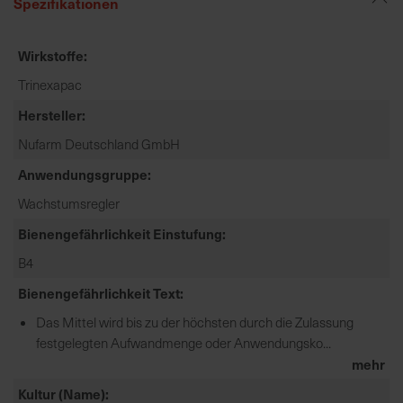
Spezifikationen
e
L
Wirkstoffe
i
e
Trinexapac
f
Hersteller
e
r
Nufarm Deutschland GmbH
u
Anwendungsgruppe
n
g
Wachstumsregler
Bienengefährlichkeit Einstufung
B4
Bienengefährlichkeit Text
Das Mittel wird bis zu der höchsten durch die Zulassung
festgelegten Aufwandmenge oder Anwendungsko...
mehr
Kultur (Name)