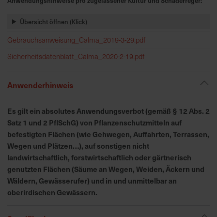
Anwendungshinweise pro zugelassener Kultur und Schaderreger:
h
n
Übersicht öffnen (Klick)
e
l
Gebrauchsanweisung_Calma_2019-3-29.pdf
l
Sicherheitsdatenblatt_Calma_2020-2-19.pdf
e
u
n
Anwenderhinweis
d
z
Es gilt ein absolutes Anwendungsverbot (gemäß § 12 Abs. 2
u
Satz 1 und 2 PflSchG) von Pflanzenschutzmitteln auf
v
befestigten Flächen (wie Gehwegen, Auffahrten, Terrassen,
e
Wegen und Plätzen…), auf sonstigen nicht
r
landwirtschaftlich, forstwirtschaftlich oder gärtnerisch
l
genutzten Flächen (Säume an Wegen, Weiden, Äckern und
ä
Wäldern, Gewässerufer) und in und unmittelbar an
s
s
oberirdischen Gewässern.
i
g