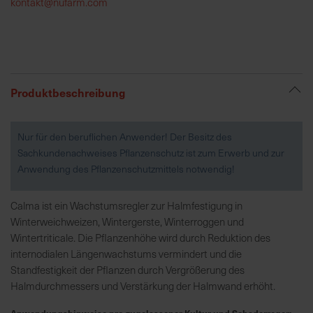
kontakt@nufarm.com
R
e
g
i
Produktbeschreibung
o
n
a
Nur für den beruflichen Anwender! Der Besitz des
l
Sachkundenachweises Pflanzenschutz ist zum Erwerb und zur
v
Anwendung des Pflanzenschutzmittels notwendig!
o
r
Calma ist ein Wachstumsregler zur Halmfestigung in
O
Winterweichweizen, Wintergerste, Winterroggen und
r
Wintertriticale. Die Pflanzenhöhe wird durch Reduktion des
t
internodialen Längenwachstums vermindert und die
Standfestigkeit der Pflanzen durch Vergrößerung des
S
Halmdurchmessers und Verstärkung der Halmwand erhöht.
c