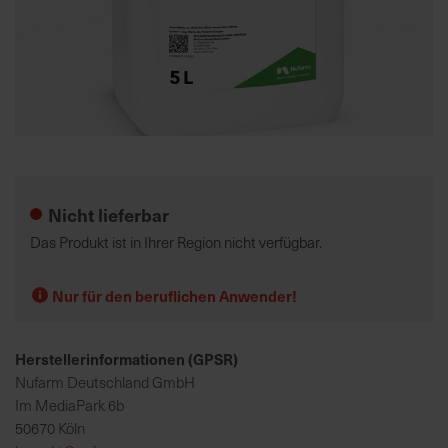
K
o
m
p
e
Zum
t
Anfang
e
der
Nicht lieferbar
n
Bildgalerie
t
springen
Das Produkt ist in Ihrer Region nicht verfügbar.
e
B
Nur für den beruflichen Anwender!
e
r
a
Herstellerinformationen (GPSR)
t
Nufarm Deutschland GmbH
u
Im MediaPark 6b
n
50670 Köln
g