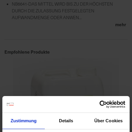
NB6641-DAS MITTEL WIRD BIS ZU DER HÖCHSTEN
DURCH DIE ZULASSUNG FESTGELEGTEN
AUFWANDMENGE ODER ANWEN...
mehr
Empfohlene Produkte
Zustimmung
Details
Über Cookies