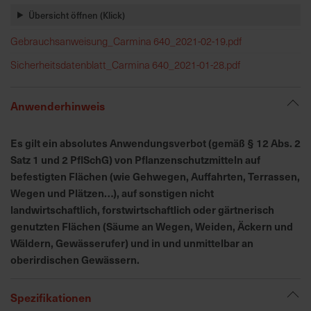
h
Übersicht öffnen (Klick)
n
e
Gebrauchsanweisung_Carmina 640_2021-02-19.pdf
l
Sicherheitsdatenblatt_Carmina 640_2021-01-28.pdf
l
e
u
Anwenderhinweis
n
d
Es gilt ein absolutes Anwendungsverbot (gemäß § 12 Abs. 2
z
Satz 1 und 2 PflSchG) von Pflanzenschutzmitteln auf
u
befestigten Flächen (wie Gehwegen, Auffahrten, Terrassen,
v
Wegen und Plätzen…), auf sonstigen nicht
e
landwirtschaftlich, forstwirtschaftlich oder gärtnerisch
r
genutzten Flächen (Säume an Wegen, Weiden, Äckern und
l
Wäldern, Gewässerufer) und in und unmittelbar an
ä
s
oberirdischen Gewässern.
s
i
Spezifikationen
g