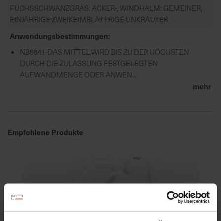
FUCHSSCHWANZGRAS: ACKER-, WINDHALM: GEMEINER,
EINJÄHRIGE ZWEIKEIMBLÄTTRIGE UNKRÄUTER
Anwendungsbestimmungen
NB6641-DAS MITTEL WIRD BIS ZU DER HÖCHSTEN
DURCH DIE ZULASSUNG FESTGELEGTEN
AUFWANDMENGE ODER ANWEN...
mehr
Empfohlene Produkte