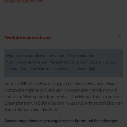
kontakt@nufarm.com
R
e
g
i
Produktbeschreibung
o
n
a
Nur für den beruflichen Anwender! Der Besitz des
l
Sachkundenachweises Pflanzenschutz ist zum Erwerb und zur
v
Anwendung des Pflanzenschutzmittels notwendig!
o
r
Carmina 640 ist ein Herbizid gegen Windhalm, Einjährige Rispe
O
und zweikeimblättrige Unkräuter, insbesondere Kornblume und
r
Kamille, in Wintergetreide im Herbst. Das Herbizid hat ein breites
t
Einsatzfenster um BBCH-Stadien 10-29 und wirkt sowohl über den
Boden als auch über das Blatt.
S
Anwendungshinweise pro zugelassener Kultur und Schaderreger:
c