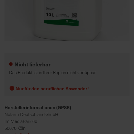
K
o
m
p
e
Zum
t
Anfang
e
der
Nicht lieferbar
n
Bildgalerie
t
springen
Das Produkt ist in Ihrer Region nicht verfügbar.
e
B
Nur für den beruflichen Anwender!
e
r
a
Herstellerinformationen (GPSR)
t
Nufarm Deutschland GmbH
u
Im MediaPark 6b
n
50670 Köln
g