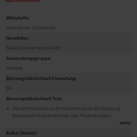
e
L
Wirkstoffe
i
e
Metsulfuron, Diflufenican
f
Hersteller
e
r
Nufarm Deutschland GmbH
u
Anwendungsgruppe
n
Herbizid
g
Bienengefährlichkeit Einstufung
B4
Bienengefährlichkeit Text
Das Mittel wird bis zu der höchsten durch die Zulassung
festgelegten Aufwandmenge oder Anwendungsko...
mehr
Kultur (Name)