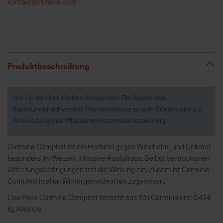
kontakt@nufarm.com
R
e
g
i
Produktbeschreibung
o
n
a
Nur für den beruflichen Anwender! Der Besitz des
l
Sachkundenachweises Pflanzenschutz ist zum Erwerb und zur
v
Anwendung des Pflanzenschutzmittels notwendig!
o
r
Carmina Complett ist ein Herbizid gegen Windhalm- und Unkraut
O
besonders im Weizen, inklusive Ausfallraps. Selbst bei trockenen
r
Witterungsbedingungen tritt die Wirkung ein. Zudem ist Carmina
t
Complett in allen Wintergetreidearten zugelassen.
Das Pack Carmina Complett besteht aus 10 l Carmina und 0,434
S
kg Alliance.
c