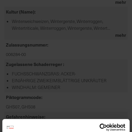
mehr
Kultur (Name)
Winterweichweizen, Wintergerste, Winterroggen,
Wintertriticale, Winterroggen, Wintergerste, Wintert...
mehr
Zulassungsnummer
006284-00
Zugelassene Schaderreger
FUCHSSCHWANZGRAS: ACKER-
EINJÄHRIGE ZWEIKEIMBLÄTTRIGE UNKRÄUTER
WINDHALM: GEMEINER
Piktogrammcode
GHS07, GHS08
Gefahrenhinweise
EUH208-ENTHÄLT . KANN ALLERGISCHE REAKTIONEN