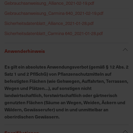
h
Gebrauchsanweisung_Alliance_2021-02-19.pdf
n
Gebrauchsanweisung_Carmina 640_2021-02-19.pdf
e
l
Sicherheitsdatenblatt_Alliance_2021-01-28.pdf
l
Sicherheitsdatenblatt_Carmina 640_2021-01-28.pdf
e
u
n
Anwenderhinweis
d
z
Es gilt ein absolutes Anwendungsverbot (gemäß § 12 Abs. 2
u
Satz 1 und 2 PflSchG) von Pflanzenschutzmitteln auf
v
befestigten Flächen (wie Gehwegen, Auffahrten, Terrassen,
e
Wegen und Plätzen…), auf sonstigen nicht
r
landwirtschaftlich, forstwirtschaftlich oder gärtnerisch
l
genutzten Flächen (Säume an Wegen, Weiden, Äckern und
ä
Wäldern, Gewässerufer) und in und unmittelbar an
s
oberirdischen Gewässern.
s
i
g
Spezifikationen