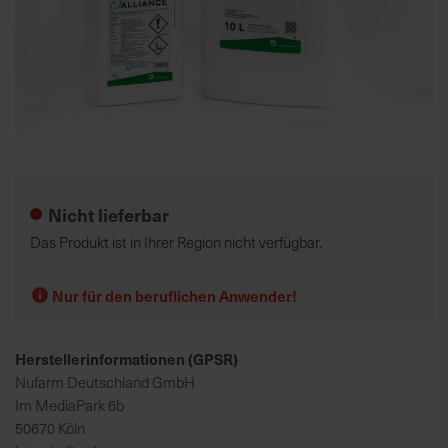
K
o
m
p
e
Zum
t
Anfang
e
der
Nicht lieferbar
n
Bildgalerie
t
springen
Das Produkt ist in Ihrer Region nicht verfügbar.
e
B
Nur für den beruflichen Anwender!
e
r
a
Herstellerinformationen (GPSR)
t
Nufarm Deutschland GmbH
u
Im MediaPark 6b
n
50670 Köln
g