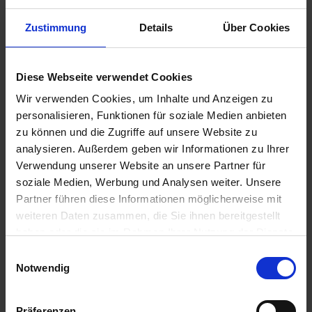
HERVORRUFEN.
EUH401-ZUR VERMEIDUNG VON RISIKEN FÜR MEN...
Zustimmung
Details
Über Cookies
mehr
Signalword
Diese Webseite verwendet Cookies
ACHTUNG
Wir verwenden Cookies, um Inhalte und Anzeigen zu
Sicherheitshinweise
personalisieren, Funktionen für soziale Medien anbieten
P101-IST ÄRZTLICHER RAT ERFORDERLICH,
zu können und die Zugriffe auf unsere Website zu
VERPACKUNG ODER KENNZEICHNUNGSETIKETT
analysieren. Außerdem geben wir Informationen zu Ihrer
BEREITHALTEN.
Verwendung unserer Website an unsere Partner für
P102-DARF...
soziale Medien, Werbung und Analysen weiter. Unsere
mehr
Partner führen diese Informationen möglicherweise mit
Zulassungsende
weiteren Daten zusammen, die Sie ihnen bereitgestellt
haben oder die sie im Rahmen Ihrer Nutzung der Dienste
15.01.2027
gesammelt haben.
Einwilligungsauswahl
Zulassungsanfang
Notwendig
24.07.2009
Zulassungsstatus
Präferenzen