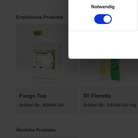
Notwendig
Empfohlene Produkte
Fuego Top
SY Floretta
Artikel-Nr.: 60984-06
Artikel-Nr.: 53436-03-cfg
Ähnliche Produkte