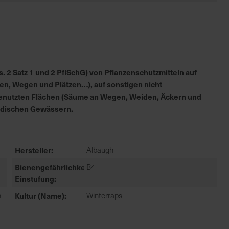
 2 Satz 1 und 2 PflSchG) von Pflanzenschutzmitteln auf
en, Wegen und Plätzen…), auf sonstigen nicht
h genutzten Flächen (Säume an Wegen, Weiden, Äckern und
irdischen Gewässern.
Hersteller
Albaugh
Bienengefährlichkeit
B4
Einstufung
n
Kultur (Name)
Winterraps