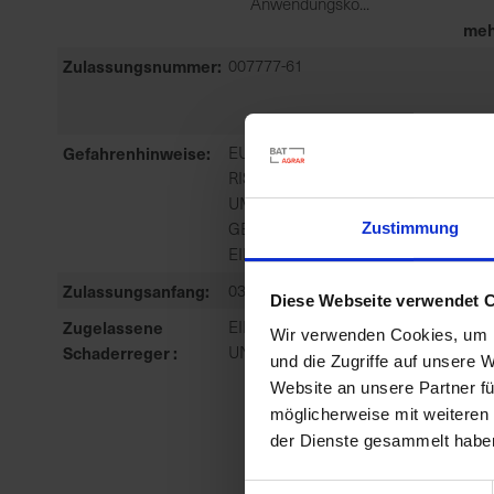
Anwendungsko...
meh
Zulassungsnummer
007777-61
Gefahrenhinweise
EUH401-ZUR VERMEIDUNG VON
RISIKEN FÜR MENSCH UND
UMWELT DIE
GEBRAUCHSANLEITUNG
Zustimmung
EINHALTEN.
Zulassungsanfang
03.06.2015
Diese Webseite verwendet 
Zugelassene
EINJÄHRIGE ZWEIKEIMBLÄTTRIGE
Wir verwenden Cookies, um I
Schaderreger
UNKRÄUTER
und die Zugriffe auf unsere 
Website an unsere Partner fü
möglicherweise mit weiteren
der Dienste gesammelt habe
Einwilligungsauswahl