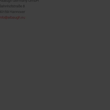
Albaugh Germany GmbH
Bahnhofstraße 8
30159 Hannover
info@albaugh.eu