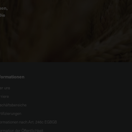
nen,
Die
formationen
er uns
rriere
schäftsbereiche
tifizierungen
formationen nach Art. 246c EGBGB
ormation der Öffentlichkeit