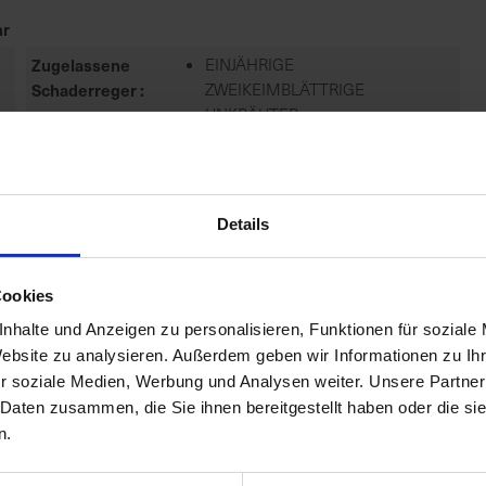
r
Zugelassene
EINJÄHRIGE
Schaderreger
ZWEIKEIMBLÄTTRIGE
UNKRÄUTER
Zulassungsende
30.09.2027
Details
Zulassungsstatus
Zugelassen
Cookies
Anwendungsbestimmungen
NB6641-DAS MITTEL WIRD BIS ZU
nhalte und Anzeigen zu personalisieren, Funktionen für soziale
DER HÖCHSTEN DURCH DIE
Website zu analysieren. Außerdem geben wir Informationen zu I
ZULASSUNG FESTGELEGTEN
r soziale Medien, Werbung und Analysen weiter. Unsere Partner
AUFWANDMENGE ODER
 Daten zusammen, die Sie ihnen bereitgestellt haben oder die s
ANWEN...
n.
mehr