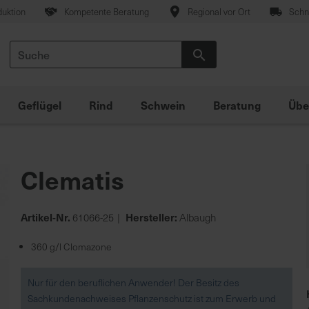
duktion
Kompetente Beratung
Regional vor Ort
Schne
Suche
Suche
Geflügel
Rind
Schwein
Beratung
Übe
Clematis
Artikel-Nr.
Hersteller:
61066-25
Albaugh
360 g/l Clomazone
Nur für den beruflichen Anwender! Der Besitz des
Sachkundenachweises Pflanzenschutz ist zum Erwerb und