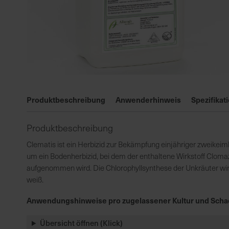
Zum
Anfang
Produktbeschreibung
Anwenderhinweis
Spezifikat
der
Bildgalerie
Produktbeschreibung
springen
Clematis ist ein Herbizid zur Bekämpfung einjähriger zweikeimb
um ein Bodenherbizid, bei dem der enthaltene Wirkstoff Clo
aufgenommen wird. Die Chlorophyllsynthese der Unkräuter wird
weiß.
Anwendungshinweise pro zugelassener Kultur und Scha
Übersicht öffnen (Klick)