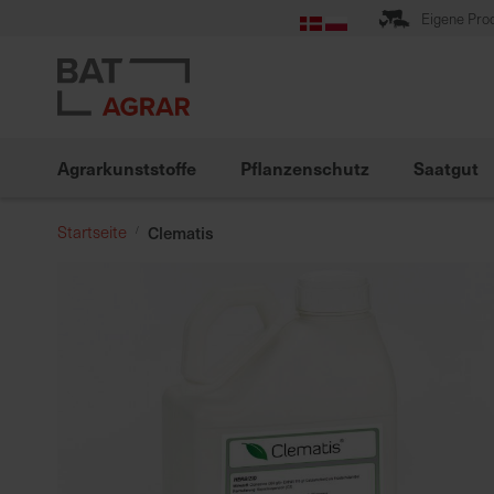
Zum
Eigene Pro
Inhalt
springen
Agrarkunststoffe
Pflanzenschutz
Saatgut
Startseite
Clematis
Zum
Ende
der
Bildgalerie
springen