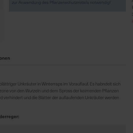
zur Anwendung des Pflanzenschutzmittels notwendig!
ionen
lättriger Unkräuter in Winterraps im Vorauflauf. Es habndelt sich
mazone von den Wurzeln und dem Spross der keimenden Pflanzen
 verhindert und die Blätter der auflaufenden Unkräuter werden
derreger: