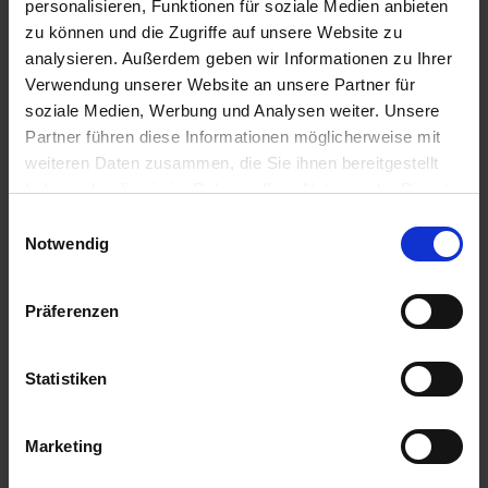
personalisieren, Funktionen für soziale Medien anbieten
zu können und die Zugriffe auf unsere Website zu
analysieren. Außerdem geben wir Informationen zu Ihrer
Verwendung unserer Website an unsere Partner für
soziale Medien, Werbung und Analysen weiter. Unsere
Partner führen diese Informationen möglicherweise mit
weiteren Daten zusammen, die Sie ihnen bereitgestellt
haben oder die sie im Rahmen Ihrer Nutzung der Dienste
gesammelt haben.
Einwilligungsauswahl
Notwendig
Präferenzen
Statistiken
Marketing
Axial 50