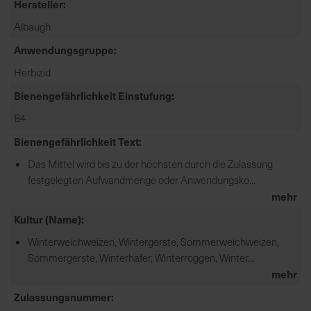
Hersteller
e
Albaugh
L
i
Anwendungsgruppe
e
Herbizid
f
e
Bienengefährlichkeit Einstufung
r
B4
u
n
Bienengefährlichkeit Text
g
Das Mittel wird bis zu der höchsten durch die Zulassung
festgelegten Aufwandmenge oder Anwendungsko...
mehr
Kultur (Name)
Winterweichweizen, Wintergerste, Sommerweichweizen,
Sommergerste, Winterhafer, Winterroggen, Winter...
mehr
Zulassungsnummer