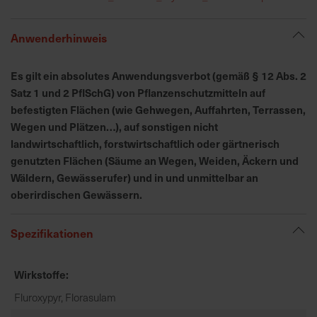
h
n
e
Anwenderhinweis
l
l
Es gilt ein absolutes Anwendungsverbot (gemäß § 12 Abs. 2
e
Satz 1 und 2 PflSchG) von Pflanzenschutzmitteln auf
u
befestigten Flächen (wie Gehwegen, Auffahrten, Terrassen,
n
Wegen und Plätzen…), auf sonstigen nicht
d
landwirtschaftlich, forstwirtschaftlich oder gärtnerisch
z
genutzten Flächen (Säume an Wegen, Weiden, Äckern und
u
Wäldern, Gewässerufer) und in und unmittelbar an
v
oberirdischen Gewässern.
e
r
l
Spezifikationen
ä
s
Wirkstoffe
s
i
Fluroxypyr, Florasulam
g