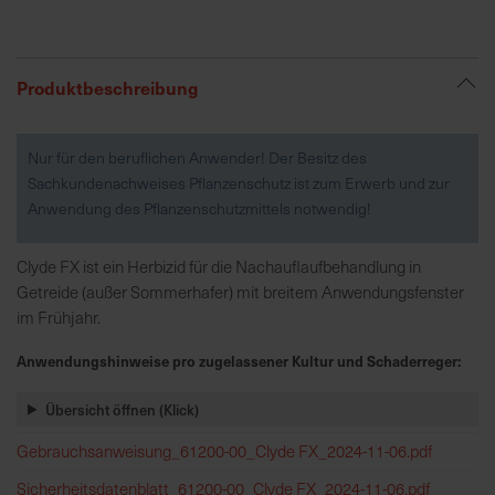
R
e
Produktbeschreibung
g
i
Nur für den beruflichen Anwender! Der Besitz des
o
Sachkundenachweises Pflanzenschutz ist zum Erwerb und zur
n
Anwendung des Pflanzenschutzmittels notwendig!
a
l
v
Clyde FX ist ein Herbizid für die Nachauflaufbehandlung in
o
Getreide (außer Sommerhafer) mit breitem Anwendungsfenster
r
im Frühjahr.
O
Anwendungshinweise pro zugelassener Kultur und Schaderreger:
r
t
Übersicht öffnen (Klick)
S
Gebrauchsanweisung_61200-00_Clyde FX_2024-11-06.pdf
c
Sicherheitsdatenblatt_61200-00_Clyde FX_2024-11-06.pdf