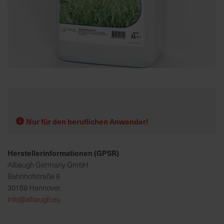
K
o
m
p
e
Zum
t
Anfang
e
der
n
Bildgalerie
t
springen
Nur für den beruflichen Anwender!
e
B
Herstellerinformationen (GPSR)
e
r
Albaugh Germany GmbH
a
Bahnhofstraße 8
t
30159 Hannover
u
info@albaugh.eu
n
g