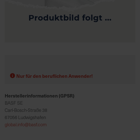
K
o
m
p
e
Zum
t
Anfang
e
der
n
Bildgalerie
t
springen
Nur für den beruflichen Anwender!
e
B
Herstellerinformationen (GPSR)
e
r
BASF SE
a
Carl-Bosch-Straße 38
t
67056 Ludwigshafen
u
global.info@basf.com
n
g