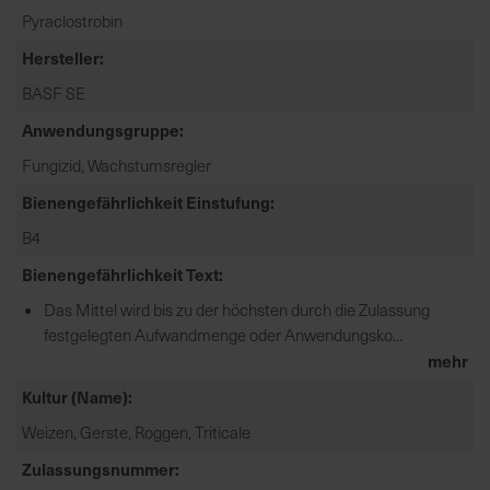
e
Pyraclostrobin
L
Hersteller
i
BASF SE
e
f
Anwendungsgruppe
e
Fungizid, Wachstumsregler
r
u
Bienengefährlichkeit Einstufung
n
B4
g
Bienengefährlichkeit Text
Das Mittel wird bis zu der höchsten durch die Zulassung
festgelegten Aufwandmenge oder Anwendungsko...
mehr
Kultur (Name)
Weizen, Gerste, Roggen, Triticale
Zulassungsnummer