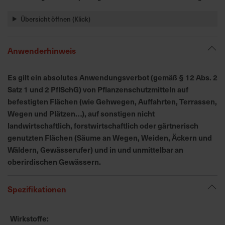
h
n
Übersicht öffnen (Klick)
e
l
l
Anwenderhinweis
e
u
Es gilt ein absolutes Anwendungsverbot (gemäß § 12 Abs. 2
n
Satz 1 und 2 PflSchG) von Pflanzenschutzmitteln auf
d
befestigten Flächen (wie Gehwegen, Auffahrten, Terrassen,
z
Wegen und Plätzen…), auf sonstigen nicht
u
landwirtschaftlich, forstwirtschaftlich oder gärtnerisch
v
genutzten Flächen (Säume an Wegen, Weiden, Äckern und
e
Wäldern, Gewässerufer) und in und unmittelbar an
r
oberirdischen Gewässern.
l
ä
s
Spezifikationen
s
i
Wirkstoffe
g