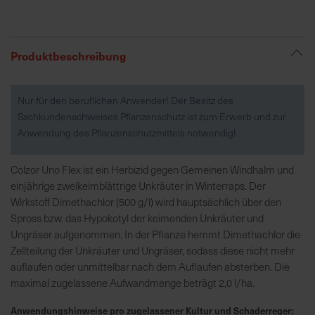
R
e
Produktbeschreibung
g
i
Nur für den beruflichen Anwender! Der Besitz des
o
Sachkundenachweises Pflanzenschutz ist zum Erwerb und zur
n
Anwendung des Pflanzenschutzmittels notwendig!
a
l
v
Colzor Uno Flex ist ein Herbizid gegen Gemeinen Windhalm und
o
einjährige zweikeimblättrige Unkräuter in Winterraps. Der
r
Wirkstoff Dimethachlor (500 g/l) wird hauptsächlich über den
O
Spross bzw. das Hypokotyl der keimenden Unkräuter und
r
Ungräser aufgenommen. In der Pflanze hemmt Dimethachlor die
t
Zellteilung der Unkräuter und Ungräser, sodass diese nicht mehr
auflaufen oder unmittelbar nach dem Auflaufen absterben. Die
maximal zugelassene Aufwandmenge beträgt 2,0 l/ha.
S
c
Anwendungshinweise pro zugelassener Kultur und Schaderreger: