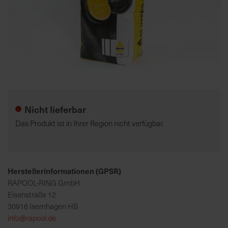
K
o
m
p
e
Zum
t
Anfang
e
der
Nicht lieferbar
n
Bildgalerie
t
springen
Das Produkt ist in Ihrer Region nicht verfügbar.
e
B
e
r
Herstellerinformationen (GPSR)
a
RAPOOL-RING GmbH
t
Eisenstraße 12
u
30916 Isernhagen HB
n
info@rapool.de
g