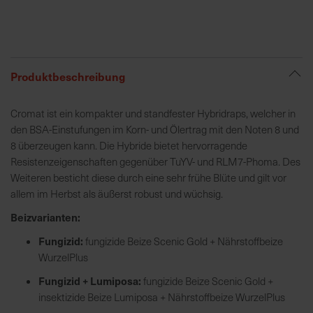
R
e
g
Produktbeschreibung
i
o
Cromat ist ein kompakter und standfester Hybridraps, welcher in
n
den BSA-Einstufungen im Korn- und Ölertrag mit den Noten 8 und
a
8 überzeugen kann. Die Hybride bietet hervorragende
l
Resistenzeigenschaften gegenüber TuYV- und RLM7-Phoma. Des
v
Weiteren besticht diese durch eine sehr frühe Blüte und gilt vor
o
allem im Herbst als äußerst robust und wüchsig.
r
O
Beizvarianten:
r
Fungizid:
fungizide Beize Scenic Gold + Nährstoffbeize
t
WurzelPlus
Fungizid + Lumiposa:
fungizide Beize Scenic Gold +
S
insektizide Beize Lumiposa + Nährstoffbeize WurzelPlus
c