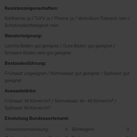
h
Resistenzeigenschaften:
n
e
Kohlhernie: ja / TuYV: ja / Phoma: ja / Verticillium-Toleranz: nein /
l
Schotenplatzfestigkeit: nein
l
Standorteignung:
e
u
Leichte Böden: gut geeignet / Gute Böden: gut geeignet /
n
Schwere Böden: sehr gut geeignet
d
Bestandesführung:
z
u
Frühsaat: ungeeignet / Normalsaat: gut geeignet / Spätsaat: gut
v
geeignet
e
Aussaatstärke:
r
l
Frühsaat: 35 Körner/m² / Normalsaat: 40 - 45 Körner/m² /
ä
Spätsaat: 50 Körner/m²
s
Einstufung Bundessortenamt:
s
i
Vorwinterentwicklung:
5
Blühbeginn:
3
g