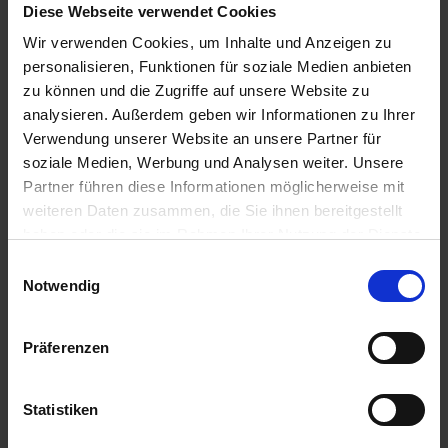
Diese Webseite verwendet Cookies
Wir verwenden Cookies, um Inhalte und Anzeigen zu
personalisieren, Funktionen für soziale Medien anbieten
zu können und die Zugriffe auf unsere Website zu
SY Floretta
analysieren. Außerdem geben wir Informationen zu Ihrer
Artikel-Nr.: 53436-03-cfg
Verwendung unserer Website an unsere Partner für
soziale Medien, Werbung und Analysen weiter. Unsere
Partner führen diese Informationen möglicherweise mit
Ähnliche Produkte
weiteren Daten zusammen, die Sie ihnen bereitgestellt
haben oder die sie im Rahmen Ihrer Nutzung der Dienste
gesammelt haben.
Einwilligungsauswahl
Notwendig
Präferenzen
Statistiken