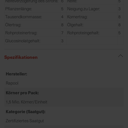
Reifeverzögerung des Strohs:
6
Reife:
5
e
Pflanzenlänge:
5
Neigung zu Lager:
3
L
Tausendkornmasse:
4
Kornertrag:
8
i
e
Ölertrag:
8
Ölgehalt:
8
f
Rohproteinertrag:
7
Rohproteingehalt:
5
e
Glucosinolatgehalt:
3
r
u
Spezifikationen
n
g
Hersteller
Rapool
Körner pro Pack
1,5 Mio. Körner/Einheit
Kategorie (Saatgut)
Zertifiziertes Saatgut