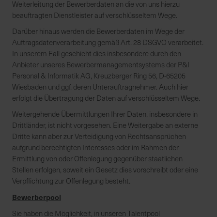
Weiterleitung der Bewerberdaten an die von uns hierzu
e
beauftragten Dienstleister auf verschlüsseltem Wege.
L
i
Darüber hinaus werden die Bewerberdaten im Wege der
e
Auftragsdatenverarbeitung gemäß Art. 28 DSGVO verarbeitet.
f
In unserem Fall geschieht dies insbesondere durch den
e
Anbieter unseres Bewerbermanagementsystems der P&I
r
Personal & Informatik AG, Kreuzberger Ring 56, D-65205
u
Wiesbaden und ggf. deren Unterauftragnehmer. Auch hier
n
erfolgt die Übertragung der Daten auf verschlüsseltem Wege.
g
Weitergehende Übermittlungen Ihrer Daten, insbesondere in
Drittländer, ist nicht vorgesehen. Eine Weitergabe an externe
Dritte kann aber zur Verteidigung von Rechtsansprüchen
aufgrund berechtigten Interesses oder im Rahmen der
Ermittlung von oder Offenlegung gegenüber staatlichen
Stellen erfolgen, soweit ein Gesetz dies vorschreibt oder eine
Verpflichtung zur Offenlegung besteht.
Bewerberpool
Sie haben die Möglichkeit, in unseren Talentpool