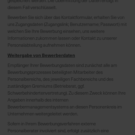
gespeichert werden. Die Übermittlung der Daten erfolgt in
h
diesem Fall verschlüsselt.
n
e
Bewerben Sie sich über das Kontaktformular, erhalten Sie von
l
uns Zugangsdaten (Zugangslink; Benutzername; Passwort) mit
l
welchen Sie Ihre Bewerbung einsehen, uns weitere
e
Informationen zukommen lassen oder Kontakt zu unserer
u
Personalabteilung aufnehmen können.
n
Weitergabe von Bewerberdaten
d
z
Empfänger Ihrer Bewerbungsdaten sind zunächst alle am
u
Bewerbungsprozesses beteiligten Mitarbeiter des
v
Personalbereichs, des jeweiligen Fachbereichs und des
e
zuständigen Gremiums (Betriebsrat, ggf.
r
Schwerbehindertenvertretung). Zu diesem Zweck können Ihre
l
Angaben innerhalb des internen
ä
Bewerbermanagementsystems an diesen Personenkreis im
s
Unternehmen weitergeleitet werden.
s
Sofern in Ihrem Bewerbungsverfahren externe
i
Personalberater involviert sind, erfolgt zusätzlich eine
g