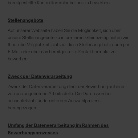
bereitgestellte Kontaktformular bei uns zu bewerben.
K
Stellenangebote
o
Auf unserer Webseite haben Sie die Möglichkeit, sich über
m
unsere Stellenangebote zu informieren. Gleichzeitig bieten wir
p
Ihnen die Möglichkeit, sich auf diese Stellenangebote auch per
e
E-Mail oder über das bereitgestellte Kontaktformular zu
t
bewerben.
e
n
t
Zweck der Datenverarbeitung
e
Zweck der Datenverarbeitung dient der Bewerbung auf eine
B
von uns angebotene Arbeitsstelle. Die Daten werden
e
ausschließlich für den internen Auswahlprozess
r
herangezogen.
a
t
u
Umfang der Datenverarbeitung im Rahmen des
n
Bewerbungsprozesses
g