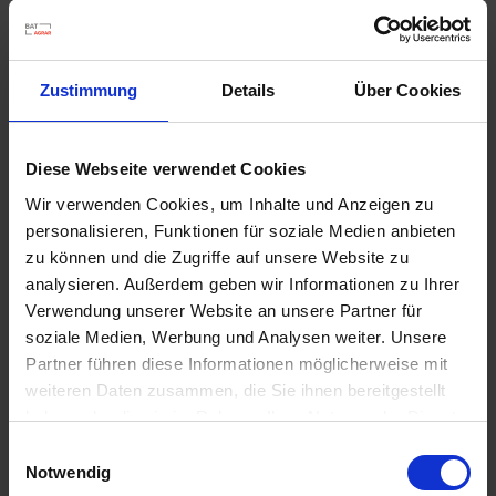
feststeht, ob unsere berechtigten Gründe gegenüber Ihren
Gründen überwiegen.
Wurde die Verarbeitung der Sie betreffenden
Zustimmung
Details
Über Cookies
personenbezogenen Daten eingeschränkt, dürfen diese Daten
– von ihrer Speicherung abgesehen – nur mit Ihrer Einwilligung
oder zur Geltendmachung, Ausübung oder Verteidigung von
Diese Webseite verwendet Cookies
Rechtsansprüchen oder zum Schutz der Rechte einer anderen
Wir verwenden Cookies, um Inhalte und Anzeigen zu
natürlichen oder juristischen Person oder aus Gründen eines
personalisieren, Funktionen für soziale Medien anbieten
wichtigen öffentlichen Interesses der Union oder eines
zu können und die Zugriffe auf unsere Website zu
Mitgliedstaats verarbeitet werden. Wurde die Einschränkung
analysieren. Außerdem geben wir Informationen zu Ihrer
der Verarbeitung nach den o.g. Voraussetzungen
Verwendung unserer Website an unsere Partner für
eingeschränkt, werden Sie von uns unterrichtet bevor die
Einschränkung aufgehoben wird.
soziale Medien, Werbung und Analysen weiter. Unsere
Partner führen diese Informationen möglicherweise mit
d) Recht auf Löschung
weiteren Daten zusammen, die Sie ihnen bereitgestellt
haben oder die sie im Rahmen Ihrer Nutzung der Dienste
(1) Pflicht zur Löschung
gesammelt haben.
Einwilligungsauswahl
Sie können von uns verlangen, dass die Sie betreffenden
Notwendig
personenbezogenen Daten unverzüglich gelöscht werden. Wir