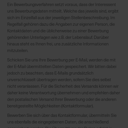
Ein Bewerbungsverfahren setzt voraus, dass der Interessent
uns Bewerbungsdaten mitteilt. Welche das jeweils sind, ergibt
R
sich im Einzelfall aus der jeweiligen Stellenbeschreibung. Im
e
Regelfall gehören dazu die Angaben zur eigenen Person, die
g
Kontaktdaten und die üblicherweise zu einer Bewerbung
i
gehörenden Unterlagen wie z.B. der Lebenslauf. Darüber
o
hinaus steht es Ihnen frei, uns zusätzliche Informationen
n
mitzuteilen.
a
Schicken Sie uns Ihre Bewerbung per E-Mail, werden die mit
l
der E-Mail übermittelten Daten gespeichert. Wir bitten dabei
v
jedoch zu beachten, dass E-Mails grundsätzlich
o
unverschlüsselt übertragen werden, sofern Sie dies selbst
r
nicht veranlassen. Für die Sicherheit des Versands können wir
O
daher keine Verantwortung übernehmen und empfehlen daher
r
den postalischen Versand Ihrer Bewerbung oder die anderen
t
bereitgestellte Möglichkeiten (Kontaktformular).
Bewerben Sie sich über das Kontaktformular, übermitteln Sie
S
uns ebenfalls die eingegebenen Daten, die anschließend
c