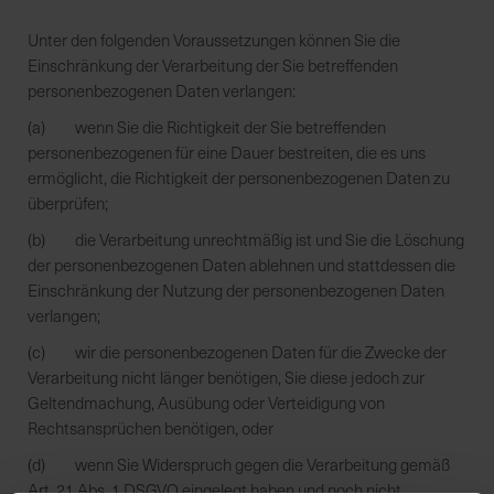
Unter den folgenden Voraussetzungen können Sie die
Einschränkung der Verarbeitung der Sie betreffenden
personenbezogenen Daten verlangen:
(a) wenn Sie die Richtigkeit der Sie betreffenden
personenbezogenen für eine Dauer bestreiten, die es uns
ermöglicht, die Richtigkeit der personenbezogenen Daten zu
überprüfen;
(b) die Verarbeitung unrechtmäßig ist und Sie die Löschung
der personenbezogenen Daten ablehnen und stattdessen die
Einschränkung der Nutzung der personenbezogenen Daten
verlangen;
(c) wir die personenbezogenen Daten für die Zwecke der
Verarbeitung nicht länger benötigen, Sie diese jedoch zur
Geltendmachung, Ausübung oder Verteidigung von
Rechtsansprüchen benötigen, oder
(d) wenn Sie Widerspruch gegen die Verarbeitung gemäß
Art. 21 Abs. 1 DSGVO eingelegt haben und noch nicht