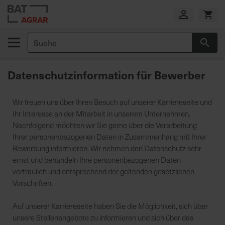
Zum
Inhalt
springen
Suche
Suc
E
i
Datenschutzinformation für Bewerber
g
e
n
Wir freuen uns über Ihren Besuch auf unserer Karriereseite und
e
Ihr Interesse an der Mitarbeit in unserem Unternehmen.
P
Nachfolgend möchten wir Sie gerne über die Verarbeitung
r
Ihrer personenbezogenen Daten in Zusammenhang mit Ihrer
o
Bewerbung informieren. Wir nehmen den Datenschutz sehr
d
ernst und behandeln Ihre personenbezogenen Daten
u
vertraulich und entsprechend der geltenden gesetzlichen
k
Vorschriften.
t
i
Auf unserer Karriereseite haben Sie die Möglichkeit, sich über
o
unsere Stellenangebote zu informieren und sich über das
n