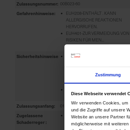
Zulassungsnummer
00B023-60
Gefahrenhinweise
EUH208-ENTHÄLT . KANN
ALLERGISCHE REAKTIONEN
HERVORRUFEN.
EUH401-ZUR VERMEIDUNG VON
RISIKEN FÜR MEN...
meh
Sicherheitshinweise
P101-IST ÄRZTLICHER RAT
ERFORDERLICH, VERPACKUNG
ODER
Zustimmung
KENNZEICHNUNGSETIKETT
BEREITHALTEN.
P102-DARF...
Diese Webseite verwendet 
meh
Wir verwenden Cookies, um I
Zulassungsanfang
01.03.2023
und die Zugriffe auf unsere 
Zugelassene
FALSCHER MEHLTAU,
Website an unsere Partner fü
Schaderreger
BLATTFLECKENKRANKHEIT,
möglicherweise mit weiteren
ECHTER MEHLTAU, ROSTPILZE,