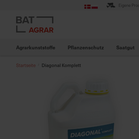
Zum
Eigene Pro
Inhalt
springen
Agrarkunststoffe
Pflanzenschutz
Saatgut
Diagonal Komplett
Startseite
Zum
Ende
der
Bildgalerie
springen