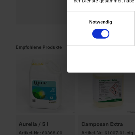
der Dienste gesammelt habe
ROST-BRAUN: GERSTE,
NETZFLECKEN...
Einwilligungsauswahl
meh
Notwendig
Empfohlene Produkte
Aurelia / 5 l
Camposan Extra
Artikel-Nr.: 60368-00
Artikel-Nr.: 61007-01-cfg