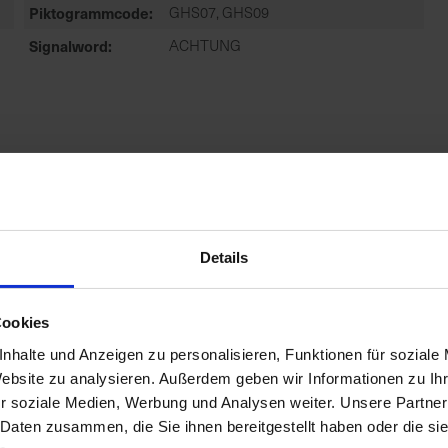
Piktogrammcode
GHS07, GHS09
Signalword
ACHTUNG
r
Zulassungsende
31.05.2028
Details
Cookies
r
nhalte und Anzeigen zu personalisieren, Funktionen für soziale
Zulassungsstatus
Zugelassen
Website zu analysieren. Außerdem geben wir Informationen zu I
Anwendungsbestimmungen
NB6641-DAS MITTEL WIRD BIS ZU
r soziale Medien, Werbung und Analysen weiter. Unsere Partner
DER HÖCHSTEN DURCH DIE
 Daten zusammen, die Sie ihnen bereitgestellt haben oder die s
ZULASSUNG FESTGELEGTEN