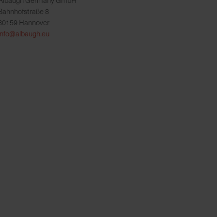
Albaugh Germany GmbH
Bahnhofstraße 8
30159 Hannover
info@albaugh.eu