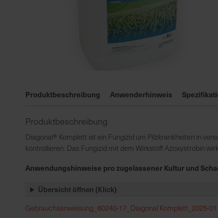
Zum
Anfang
Produktbeschreibung
Anwenderhinweis
Spezifikat
der
Bildgalerie
Produktbeschreibung
springen
Diagonal® Komplett ist ein Fungizid um Pilzkrankheiten in 
kontrollieren. Das Fungizid mit dem Wirkstoff Azoxystrobin wir
Anwendungshinweise pro zugelassener Kultur und Scha
Übersicht öffnen (Klick)
Gebrauchsanweisung_60240-17_Diagonal Komplett_2025-01-