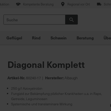
duktion
Kompetente Beratung
Regional vor Ort
Schne
Suche
Suche
Geflügel
Rind
Schwein
Beratung
Übe
Diagonal Komplett
Artikel-Nr.
Hersteller:
60240-17
Albaugh
250 g/l Azoxystrobin
Fungizid zur Bekämpfung pilzlicher Krankheiten u.a. in Raps,
Getreide, Leguminosen
Systemische und translaminare Wirkung