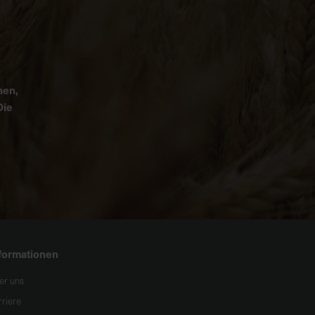
nen,
Die
formationen
er uns
rriere