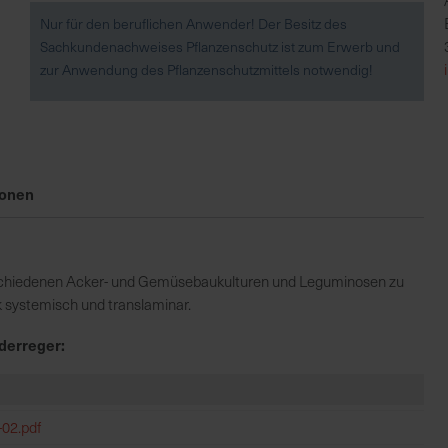
Nur für den beruflichen Anwender! Der Besitz des
Sachkundenachweises Pflanzenschutz ist zum Erwerb und
zur Anwendung des Pflanzenschutzmittels notwendig!
ionen
verschiedenen Acker- und Gemüsebaukulturen und Leguminosen zu
k systemisch und translaminar.
derreger:
02.pdf