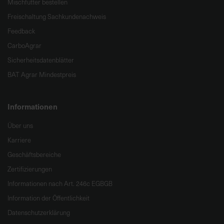
Mischfutter bestellen
e
Freischaltung Sachkundenachweis
L
i
Feedback
e
CarboAgrar
f
Sicherheitsdatenblätter
e
BAT Agrar Mindestpreis
r
u
n
Informationen
g
Über uns
Karriere
Geschäftsbereiche
Zertifizierungen
Informationen nach Art. 246c EGBGB
Information der Öffentlichkeit
Datenschutzerklärung