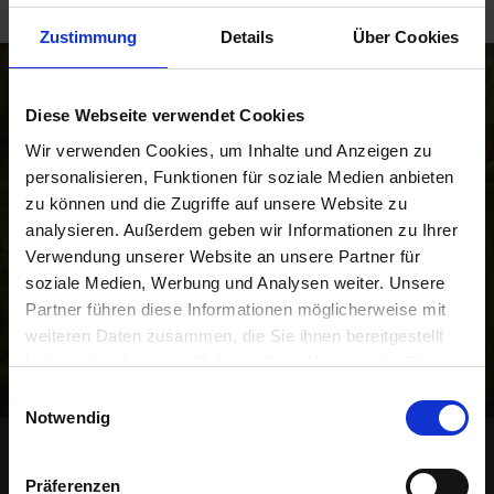
Zustimmung
Details
Über Cookies
R
e
Newsletter
g
Diese Webseite verwendet Cookies
i
Wir verwenden Cookies, um Inhalte und Anzeigen zu
o
personalisieren, Funktionen für soziale Medien anbieten
n
Unser kostenloser Newsletter informiert Sie regelmäßig
zu können und die Zugriffe auf unsere Website zu
a
über Aktionen, Neuigkeiten zu Produkten und
analysieren. Außerdem geben wir Informationen zu Ihrer
l
pflanzenbaulichen Empfehlungen. Die Abmeldung ist
Verwendung unserer Website an unsere Partner für
v
jederzeit möglich.
soziale Medien, Werbung und Analysen weiter. Unsere
o
r
Partner führen diese Informationen möglicherweise mit
O
weiteren Daten zusammen, die Sie ihnen bereitgestellt
Abonnieren
r
haben oder die sie im Rahmen Ihrer Nutzung der Dienste
t
gesammelt haben.
Einwilligungsauswahl
Notwendig
S
Kontakt
c
Präferenzen