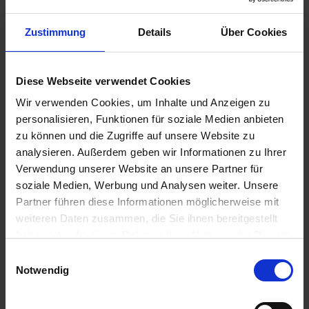
Zustimmung
Details
Über Cookies
Diese Webseite verwendet Cookies
Wir verwenden Cookies, um Inhalte und Anzeigen zu
personalisieren, Funktionen für soziale Medien anbieten
zu können und die Zugriffe auf unsere Website zu
analysieren. Außerdem geben wir Informationen zu Ihrer
Verwendung unserer Website an unsere Partner für
P8329
soziale Medien, Werbung und Analysen weiter. Unsere
Artikel-Nr.: 547010-00-cfg
Partner führen diese Informationen möglicherweise mit
weiteren Daten zusammen, die Sie ihnen bereitgestellt
haben oder die sie im Rahmen Ihrer Nutzung der Dienste
Ähnliche Produkte
gesammelt haben.
Einwilligungsauswahl
Notwendig