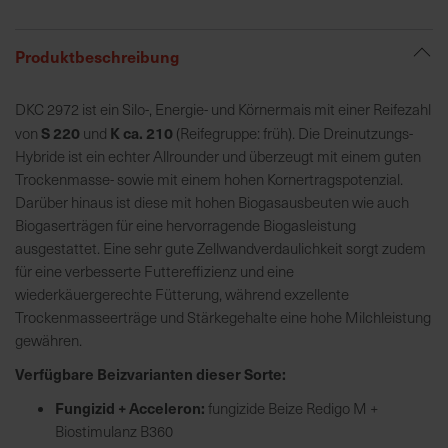
R
Produktbeschreibung
e
g
DKC 2972 ist ein Silo-, Energie- und Körnermais mit einer Reifezahl
i
S 220
K ca. 210
von
und
(Reifegruppe: früh). Die Dreinutzungs-
o
Hybride ist ein echter Allrounder und überzeugt mit einem guten
n
Trockenmasse- sowie mit einem hohen Kornertragspotenzial.
a
Darüber hinaus ist diese mit hohen Biogasausbeuten wie auch
l
Biogaserträgen für eine hervorragende Biogasleistung
v
ausgestattet. Eine sehr gute Zellwandverdaulichkeit sorgt zudem
o
für eine verbesserte Futtereffizienz und eine
r
wiederkäuergerechte Fütterung, während exzellente
O
Trockenmasseerträge und Stärkegehalte eine hohe Milchleistung
r
gewähren.
t
Verfügbare Beizvarianten dieser Sorte:
S
Fungizid + Acceleron:
fungizide Beize Redigo M +
c
Biostimulanz B360