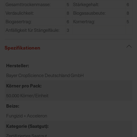
Gesamttrockenmasse:
5
Stärkegehalt:
6
e
L
Verdaulichkeit:
8
Biogasausbeute:
8
i
Biogasertrag:
6
Kornertrag:
5
e
Anfälligkeit für Stängelfäule:
3
f
e
Spezifikationen
r
u
n
Hersteller
g
Bayer CropScience Deutschland GmbH
Körner pro Pack
50.000 Körner/Einheit
Beize
Fungizid + Acceleron
Kategorie (Saatgut)
Zertifiziertes Saatgut