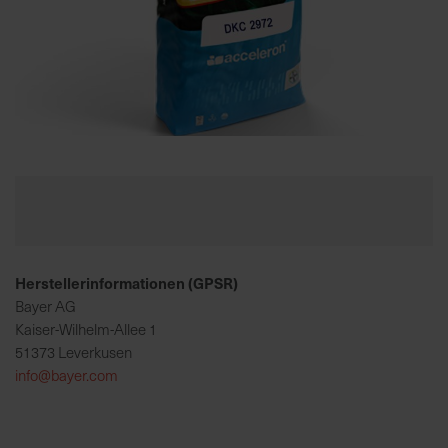
K
o
m
p
e
Zum
t
Anfang
e
der
n
Bildgalerie
t
springen
e
Herstellerinformationen (GPSR)
B
e
Bayer AG
r
Kaiser-Wilhelm-Allee 1
a
51373 Leverkusen
t
info@bayer.com
u
n
g