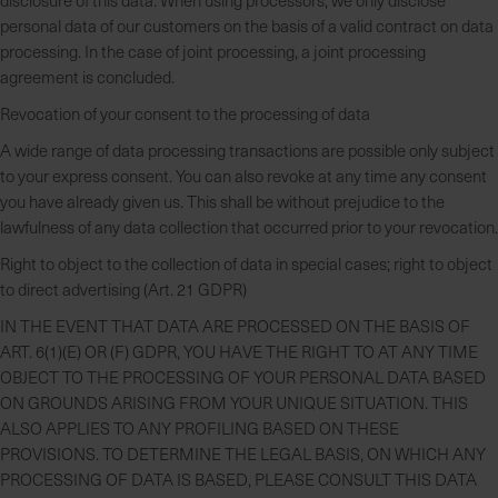
personal data of our customers on the basis of a valid contract on data
processing. In the case of joint processing, a joint processing
agreement is concluded.
Revocation of your consent to the processing of data
A wide range of data processing transactions are possible only subject
to your express consent. You can also revoke at any time any consent
you have already given us. This shall be without prejudice to the
lawfulness of any data collection that occurred prior to your revocation.
Right to object to the collection of data in special cases; right to object
to direct advertising (Art. 21 GDPR)
IN THE EVENT THAT DATA ARE PROCESSED ON THE BASIS OF
ART. 6(1)(E) OR (F) GDPR, YOU HAVE THE RIGHT TO AT ANY TIME
OBJECT TO THE PROCESSING OF YOUR PERSONAL DATA BASED
ON GROUNDS ARISING FROM YOUR UNIQUE SITUATION. THIS
ALSO APPLIES TO ANY PROFILING BASED ON THESE
PROVISIONS. TO DETERMINE THE LEGAL BASIS, ON WHICH ANY
PROCESSING OF DATA IS BASED, PLEASE CONSULT THIS DATA