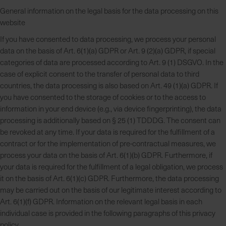
General information on the legal basis for the data processing on this
website
If you have consented to data processing, we process your personal
data on the basis of Art. 6(1)(a) GDPR or Art. 9 (2)(a) GDPR, if special
categories of data are processed according to Art. 9 (1) DSGVO. In the
case of explicit consent to the transfer of personal data to third
countries, the data processing is also based on Art. 49 (1)(a) GDPR. If
you have consented to the storage of cookies or to the access to
information in your end device (e.g., via device fingerprinting), the data
processing is additionally based on § 25 (1) TDDDG. The consent can
be revoked at any time. If your data is required for the fulfillment of a
contract or for the implementation of pre-contractual measures, we
process your data on the basis of Art. 6(1)(b) GDPR. Furthermore, if
your data is required for the fulfillment of a legal obligation, we process
it on the basis of Art. 6(1)(c) GDPR. Furthermore, the data processing
may be carried out on the basis of our legitimate interest according to
Art. 6(1)(f) GDPR. Information on the relevant legal basis in each
individual case is provided in the following paragraphs of this privacy
policy.