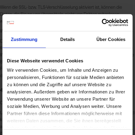
Wenn die SSL- bzw. TLS-Verschlüsselung aktiviert ist, können die
Daten, die Sie an uns übermitteln, nicht von Dritten mitgelesen
werden.
Widerspruch gegen Werbe-E-Mails
Zustimmung
Details
Über Cookies
Der Nutzung von im Rahmen der Impressumspflicht veröffentlichten
Kontaktdaten zur Übersendung von nicht ausdrücklich angeforderter
Werbung und Informationsmaterialien wird hiermit widersprochen. Die
Diese Webseite verwendet Cookies
Betreiber der Seiten behalten sich ausdrücklich rechtliche Schritte im
Falle der unverlangten Zusendung von Werbeinformationen, etwa
Wir verwenden Cookies, um Inhalte und Anzeigen zu
durch Spam-E-Mails, vor.
personalisieren, Funktionen für soziale Medien anbieten
zu können und die Zugriffe auf unsere Website zu
4. Datenerfassung auf dieser Website
analysieren. Außerdem geben wir Informationen zu Ihrer
Verwendung unserer Website an unsere Partner für
Cookies
soziale Medien, Werbung und Analysen weiter. Unsere
Unsere Internetseiten verwenden so genannte „Cookies“. Cookies sind
Partner führen diese Informationen möglicherweise mit
kleine Datenpakete und richten auf Ihrem Endgerät keinen Schaden
weiteren Daten zusammen, die Sie ihnen bereitgestellt
an. Sie werden entweder vorübergehend für die Dauer einer Sitzung
haben oder die sie im Rahmen Ihrer Nutzung der Dienste
(Session-Cookies) oder dauerhaft (permanente Cookies) auf Ihrem