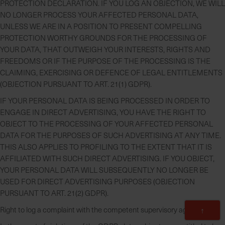
PROTECTION DECLARATION. IF YOU LOG AN OBJECTION, WE WILL
NO LONGER PROCESS YOUR AFFECTED PERSONAL DATA,
UNLESS WE ARE IN A POSITION TO PRESENT COMPELLING
PROTECTION WORTHY GROUNDS FOR THE PROCESSING OF
YOUR DATA, THAT OUTWEIGH YOUR INTERESTS, RIGHTS AND
FREEDOMS OR IF THE PURPOSE OF THE PROCESSING IS THE
CLAIMING, EXERCISING OR DEFENCE OF LEGAL ENTITLEMENTS
(OBJECTION PURSUANT TO ART. 21(1) GDPR).
IF YOUR PERSONAL DATA IS BEING PROCESSED IN ORDER TO
ENGAGE IN DIRECT ADVERTISING, YOU HAVE THE RIGHT TO
OBJECT TO THE PROCESSING OF YOUR AFFECTED PERSONAL
DATA FOR THE PURPOSES OF SUCH ADVERTISING AT ANY TIME.
THIS ALSO APPLIES TO PROFILING TO THE EXTENT THAT IT IS
AFFILIATED WITH SUCH DIRECT ADVERTISING. IF YOU OBJECT,
YOUR PERSONAL DATA WILL SUBSEQUENTLY NO LONGER BE
USED FOR DIRECT ADVERTISING PURPOSES (OBJECTION
PURSUANT TO ART. 21(2) GDPR).
Zum
Right to log a complaint with the competent supervisory agency
↑
Anfan