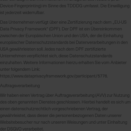
e
Device-Fingerprinting) im Sinne des TDDDG umfasst. Die Einwilligung
L
ist jederzeit widerrufbar.
i
Das Unternehmen verfügt über eine Zertifizierung nach dem „EU-US
e
Data Privacy Framework“ (DPF). Der DPF ist ein Übereinkommen
f
zwischen der Europäischen Union und den USA, der die Einhaltung
e
europäischer Datenschutzstandards bei Datenverarbeitungen in den
r
USA gewährleisten soll. Jedes nach dem DPF zertifizierte
u
Unternehmen verpflichtet sich, diese Datenschutzstandards
n
einzuhalten. Weitere Informationen hierzu erhalten Sie vom Anbieter
g
unter folgendem Link:
https://www.dataprivacyframework.gov/participant/5776.
Auftragsverarbeitung
Wir haben einen Vertrag über Auftragsverarbeitung (AVV) zur Nutzung
des oben genannten Dienstes geschlossen. Hierbei handelt es sich um
einen datenschutzrechtlich vorgeschriebenen Vertrag, der
gewährleistet, dass dieser die personenbezogenen Daten unserer
Websitebesucher nur nach unseren Weisungen und unter Einhaltung
der DSGVO verarbeitet.