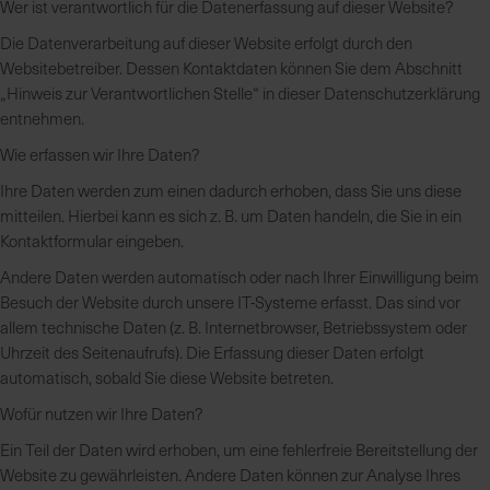
Wer ist verantwortlich für die Datenerfassung auf dieser Website?
Die Datenverarbeitung auf dieser Website erfolgt durch den
K
Websitebetreiber. Dessen Kontaktdaten können Sie dem Abschnitt
o
„Hinweis zur Verantwortlichen Stelle“ in dieser Datenschutzerklärung
m
entnehmen.
p
Wie erfassen wir Ihre Daten?
e
t
Ihre Daten werden zum einen dadurch erhoben, dass Sie uns diese
e
mitteilen. Hierbei kann es sich z. B. um Daten handeln, die Sie in ein
n
Kontaktformular eingeben.
t
Andere Daten werden automatisch oder nach Ihrer Einwilligung beim
e
Besuch der Website durch unsere IT-Systeme erfasst. Das sind vor
B
allem technische Daten (z. B. Internetbrowser, Betriebssystem oder
e
Uhrzeit des Seitenaufrufs). Die Erfassung dieser Daten erfolgt
r
automatisch, sobald Sie diese Website betreten.
a
t
Wofür nutzen wir Ihre Daten?
u
Ein Teil der Daten wird erhoben, um eine fehlerfreie Bereitstellung der
n
Website zu gewährleisten. Andere Daten können zur Analyse Ihres
g