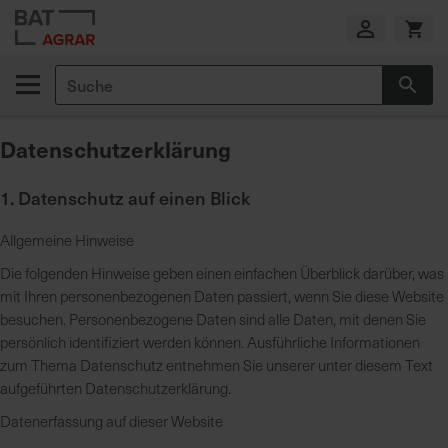
Zum
Inhalt
springen
Suche
Suc
E
i
Datenschutz­erklärung
g
e
n
1. Datenschutz auf einen Blick
e
P
Allgemeine Hinweise
r
Die folgenden Hinweise geben einen einfachen Überblick darüber, was
o
mit Ihren personenbezogenen Daten passiert, wenn Sie diese Website
d
besuchen. Personenbezogene Daten sind alle Daten, mit denen Sie
u
persönlich identifiziert werden können. Ausführliche Informationen
k
zum Thema Datenschutz entnehmen Sie unserer unter diesem Text
t
aufgeführten Datenschutzerklärung.
i
Datenerfassung auf dieser Website
o
n