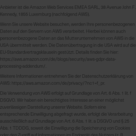
h
Anbieter ist die Amazon Web Services EMEA SARL, 38 Avenue John F.
n
Kennedy, 1855 Luxemburg (nachfolgend AWS).
e
l
Wenn Sie unsere Website besuchen, werden Ihre personenbezogenen
l
Daten auf den Servern von AWS verarbeitet. Hierbei können auch
e
personenbezogene Daten an das Mutterunternehmen von AWS in die
u
USA übermittelt werden. Die Datenübertragung in die USA wird auf die
n
EU-Standardvertragsklauseln gestützt. Details finden Sie hier:
d
https://aws.amazon.com/de/blogs/security/aws-gdpr-data-
z
processing-addendum/.
u
Weitere Informationen entnehmen Sie der Datenschutzerklärung von
v
AWS: https://aws.amazon.com/de/privacy/?nc1=f_pr.
e
r
Die Verwendung von AWS erfolgt auf Grundlage von Art. 6 Abs. 1 lit. f
l
DSGVO. Wir haben ein berechtigtes Interesse an einer möglichst
ä
zuverlässigen Darstellung unserer Website. Sofern eine
s
entsprechende Einwilligung abgefragt wurde, erfolgt die Verarbeitung
s
ausschließlich auf Grundlage von Art. 6 Abs. 1 lit. a DSGVO und § 25
i
Abs. 1 TDDDG, soweit die Einwilligung die Speicherung von Cookies
g
oder den Zugriff auf Informationen im Endgerät des Nutzers (z. B.