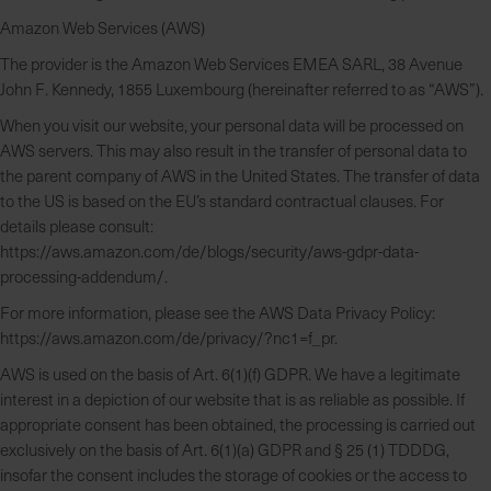
Amazon Web Services (AWS)
The provider is the Amazon Web Services EMEA SARL, 38 Avenue
John F. Kennedy, 1855 Luxembourg (hereinafter referred to as “AWS”).
When you visit our website, your personal data will be processed on
AWS servers. This may also result in the transfer of personal data to
the parent company of AWS in the United States. The transfer of data
to the US is based on the EU’s standard contractual clauses. For
details please consult:
https://aws.amazon.com/de/blogs/security/aws-gdpr-data-
processing-addendum/.
For more information, please see the AWS Data Privacy Policy:
https://aws.amazon.com/de/privacy/?nc1=f_pr.
AWS is used on the basis of Art. 6(1)(f) GDPR. We have a legitimate
interest in a depiction of our website that is as reliable as possible. If
appropriate consent has been obtained, the processing is carried out
exclusively on the basis of Art. 6(1)(a) GDPR and § 25 (1) TDDDG,
insofar the consent includes the storage of cookies or the access to