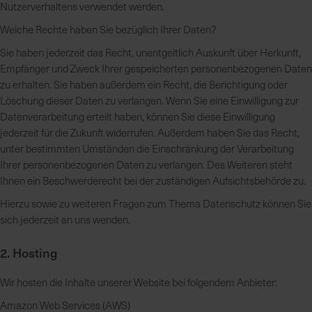
Nutzerverhaltens verwendet werden.
Welche Rechte haben Sie bezüglich Ihrer Daten?
R
e
Sie haben jederzeit das Recht, unentgeltlich Auskunft über Herkunft,
g
Empfänger und Zweck Ihrer gespeicherten personenbezogenen Daten
i
zu erhalten. Sie haben außerdem ein Recht, die Berichtigung oder
o
Löschung dieser Daten zu verlangen. Wenn Sie eine Einwilligung zur
n
Datenverarbeitung erteilt haben, können Sie diese Einwilligung
a
jederzeit für die Zukunft widerrufen. Außerdem haben Sie das Recht,
l
unter bestimmten Umständen die Einschränkung der Verarbeitung
v
Ihrer personenbezogenen Daten zu verlangen. Des Weiteren steht
o
Ihnen ein Beschwerderecht bei der zuständigen Aufsichtsbehörde zu.
r
Hierzu sowie zu weiteren Fragen zum Thema Datenschutz können Sie
O
sich jederzeit an uns wenden.
r
t
2. Hosting
Wir hosten die Inhalte unserer Website bei folgendem Anbieter:
S
c
Amazon Web Services (AWS)