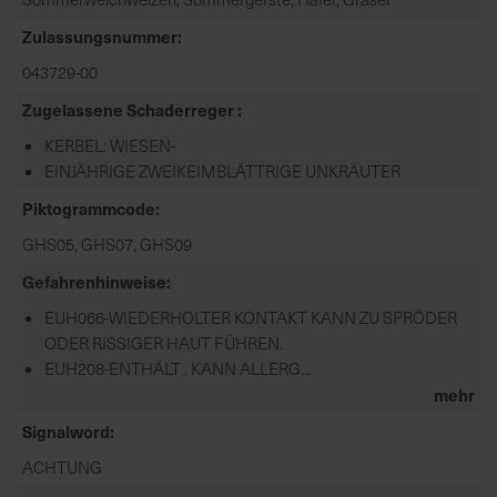
Zulassungsnummer
043729-00
Zugelassene Schaderreger
KERBEL: WIESEN-
EINJÄHRIGE ZWEIKEIMBLÄTTRIGE UNKRÄUTER
Piktogrammcode
GHS05, GHS07, GHS09
Gefahrenhinweise
EUH066-WIEDERHOLTER KONTAKT KANN ZU SPRÖDER
ODER RISSIGER HAUT FÜHREN.
EUH208-ENTHÄLT . KANN ALLERG...
mehr
Signalword
ACHTUNG