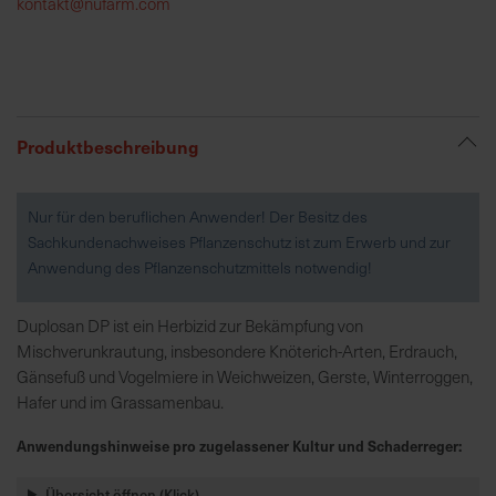
kontakt@nufarm.com
R
e
g
i
Produktbeschreibung
o
n
a
Nur für den beruflichen Anwender! Der Besitz des
l
Sachkundenachweises Pflanzenschutz ist zum Erwerb und zur
v
Anwendung des Pflanzenschutzmittels notwendig!
o
r
Duplosan DP ist ein Herbizid zur Bekämpfung von
O
Mischverunkrautung, insbesondere Knöterich-Arten, Erdrauch,
r
Gänsefuß und Vogelmiere in Weichweizen, Gerste, Winterroggen,
t
Hafer und im Grassamenbau.
Anwendungshinweise pro zugelassener Kultur und Schaderreger:
S
c
Übersicht öffnen (Klick)