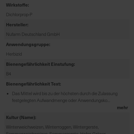
Wirkstoffe
e
L
Dichlorprop-P
i
Hersteller
e
f
Nufarm Deutschland GmbH
e
Anwendungsgruppe
r
u
Herbizid
n
Bienengefährlichkeit Einstufung
g
B4
Bienengefährlichkeit Text
Das Mittel wird bis zu der höchsten durch die Zulassung
festgelegten Aufwandmenge oder Anwendungsko...
mehr
Kultur (Name)
Winterweichweizen, Winterroggen, Wintergerste,
Sommerweichweizen, Sommergerste, Hafer, Gräser