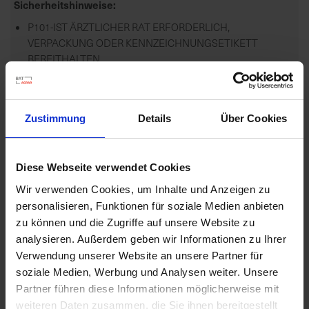
Sicherheitshinweise
P101-IST ÄRZTLICHER RAT ERFORDERLICH,
VERPACKUNG ODER KENNZEICHNUNGSETIKETT
BEREITHALTEN.
P102-DARF...
mehr
Zulassungsende
Zustimmung
Details
Über Cookies
31.10.2027
Zulassungsanfang
Diese Webseite verwendet Cookies
24.03.2005
Wir verwenden Cookies, um Inhalte und Anzeigen zu
Zulassungsstatus
personalisieren, Funktionen für soziale Medien anbieten
zu können und die Zugriffe auf unsere Website zu
Zugelassen
analysieren. Außerdem geben wir Informationen zu Ihrer
Zugelassene Schaderreger
Verwendung unserer Website an unsere Partner für
EINJÄHRIGE ZWEIKEIMBLÄTTRIGE UNKRÄUTER
soziale Medien, Werbung und Analysen weiter. Unsere
Partner führen diese Informationen möglicherweise mit
Anwendungsbestimmungen
weiteren Daten zusammen, die Sie ihnen bereitgestellt