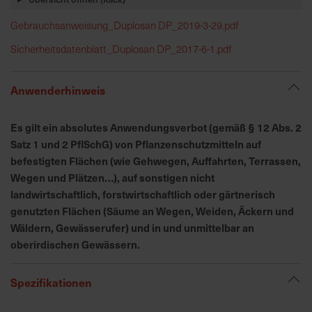
h
n
Gebrauchsanweisung_Duplosan DP_2019-3-29.pdf
e
Sicherheitsdatenblatt_Duplosan DP_2017-6-1.pdf
l
l
e
Anwenderhinweis
u
n
Es gilt ein absolutes Anwendungsverbot (gemäß § 12 Abs. 2
d
Satz 1 und 2 PflSchG) von Pflanzenschutzmitteln auf
z
befestigten Flächen (wie Gehwegen, Auffahrten, Terrassen,
u
Wegen und Plätzen…), auf sonstigen nicht
v
landwirtschaftlich, forstwirtschaftlich oder gärtnerisch
e
genutzten Flächen (Säume an Wegen, Weiden, Äckern und
r
Wäldern, Gewässerufer) und in und unmittelbar an
l
ä
oberirdischen Gewässern.
s
s
Spezifikationen
i
g