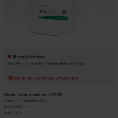
K
o
m
p
e
Zum
t
Anfang
e
der
Nicht lieferbar
n
Bildgalerie
t
springen
Das Produkt ist in Ihrer Region nicht verfügbar.
e
B
Nur für den beruflichen Anwender!
e
r
a
Herstellerinformationen (GPSR)
t
Nufarm Deutschland GmbH
u
Im MediaPark 6b
n
50670 Köln
g