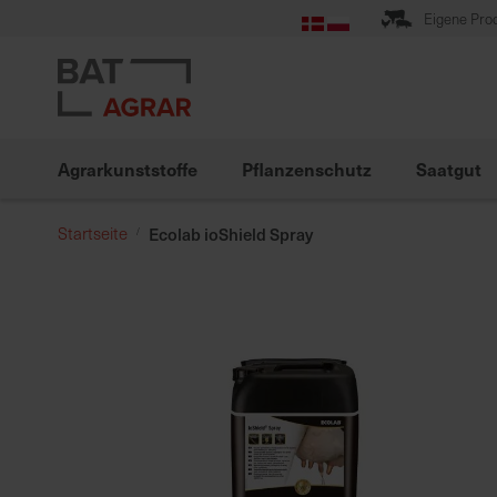
Zum
Eigene Pro
Inhalt
springen
Agrarkunststoffe
Pflanzenschutz
Saatgut
Startseite
Ecolab ioShield Spray
Zum
Ende
der
Bildgalerie
springen