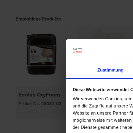
Empfohlene Produkte
Zustimmung
Diese Webseite verwendet 
Ecolab OxyFoam
P8329
Wir verwenden Cookies, um I
Artikel-Nr.: 28051-03
Artikel-Nr.: 547010-00-
und die Zugriffe auf unsere 
cfg
Website an unsere Partner fü
möglicherweise mit weiteren
der Dienste gesammelt habe