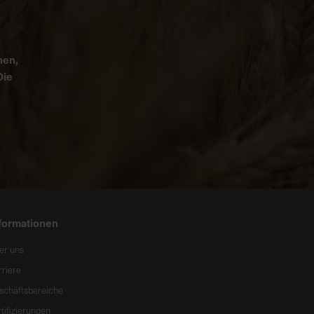
nen,
Die
formationen
er uns
rriere
schäftsbereiche
tifizierungen