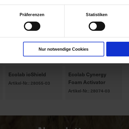
Präferenzen
Statistiken
Nur notwendige Cookies
Ecolab ioShield
Ecolab Cynergy
Foam Activator
Artikel-Nr.: 28055-03
Artikel-Nr.: 28074-03