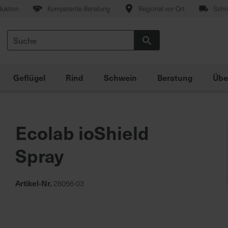
duktion
Kompetente Beratung
Regional vor Ort
Schne
Suche
Suche
Geflügel
Rind
Schwein
Beratung
Übe
Ecolab ioShield
Spray
Artikel-Nr.
28056-03