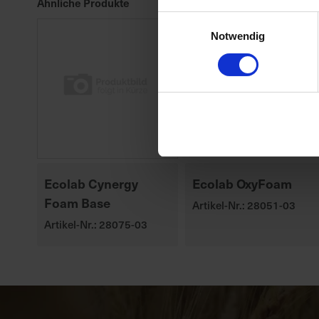
Ähnliche Produkte
Einwilligungsauswahl
Notwendig
Ecolab Cynergy
Ecolab OxyFoam
Foam Base
Artikel-Nr.: 28051-03
Artikel-Nr.: 28075-03