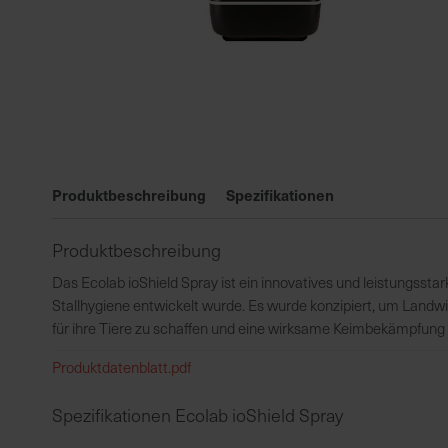
Zum
Anfang
Produktbeschreibung
Spezifikationen
der
Bildgalerie
Produktbeschreibung
springen
Das Ecolab ioShield Spray ist ein innovatives und leistungsstark
Stallhygiene entwickelt wurde. Es wurde konzipiert, um Landw
für ihre Tiere zu schaffen und eine wirksame Keimbekämpfung i
Produktdatenblatt.pdf
Spezifikationen Ecolab ioShield Spray