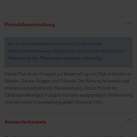
R
e
Produktbeschreibung
g
i
Nur für den beruflichen Anwender! Der Besitz des
o
Sachkundenachweises Pflanzenschutz ist zum Erwerb und zur
n
Anwendung des Pflanzenschutzmittels notwendig!
a
l
v
Elatus Plus ist ein Fungizid zur Bekämpfung von Pilzkrankheiten in
o
Weizen, Gerste, Roggen und Triticale. Die Wirkung ist kurativ und
r
protektiv mit anhaltender Dauerwirkung. Elatus Plus ist ein
O
Carboxamidhaltiges Fungizid mit einer ausgeprägten Rostwirkung
r
und sehr guter Dauerwirkung gegen Septoria tritici.
t
Anwenderhinweis
S
c