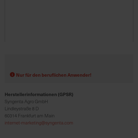
K
o
m
p
e
Zum
t
Anfang
e
der
n
Bildgalerie
t
springen
Nur für den beruflichen Anwender!
e
B
Herstellerinformationen (GPSR)
e
r
Syngenta Agro GmbH
a
Lindleystraße 8 D
t
60314 Frankfurt am Main
u
internet-marketing@syngenta.com
n
g