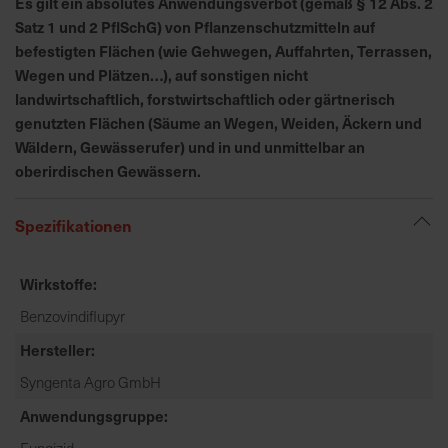
Es gilt ein absolutes Anwendungsverbot (gemäß § 12 Abs. 2
h
Satz 1 und 2 PflSchG) von Pflanzenschutzmitteln auf
n
befestigten Flächen (wie Gehwegen, Auffahrten, Terrassen,
e
l
Wegen und Plätzen…), auf sonstigen nicht
l
landwirtschaftlich, forstwirtschaftlich oder gärtnerisch
e
genutzten Flächen (Säume an Wegen, Weiden, Äckern und
u
Wäldern, Gewässerufer) und in und unmittelbar an
n
oberirdischen Gewässern.
d
z
Spezifikationen
u
v
e
Wirkstoffe
r
Benzovindiflupyr
l
Hersteller
ä
s
Syngenta Agro GmbH
s
Anwendungsgruppe
i
g
Fungizid