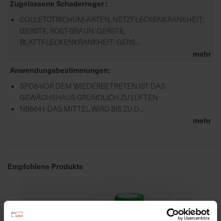
Zugelassene Schaderreger
COLLETOTRICHUM-ARTEN, NETZFLECKENKRANKHEIT:
GERSTE, ROST-BRAUN: GERSTE,
BLATTFLECKENKRANKHEIT: GERS...
mehr
Anwendungsbestimmungen
SPO5-VOR DEM WIEDERBETRETEN IST DAS
GEWÄCHSHAUS GRÜNDLICH ZU LÜFTEN
NB6641-DAS MITTEL WIRD BIS ZU D...
mehr
Empfohlene Produkte