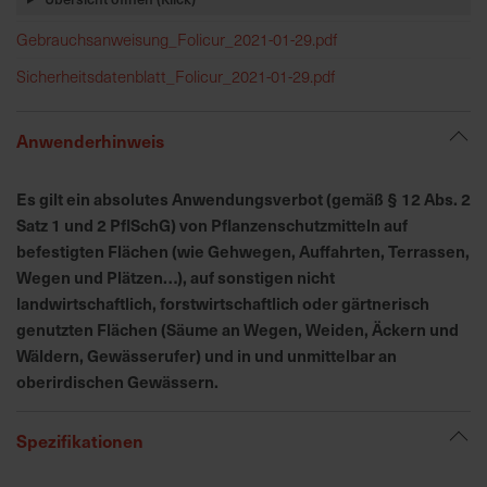
h
n
Gebrauchsanweisung_Folicur_2021-01-29.pdf
e
Sicherheitsdatenblatt_Folicur_2021-01-29.pdf
l
l
e
Anwenderhinweis
u
n
Es gilt ein absolutes Anwendungsverbot (gemäß § 12 Abs. 2
d
Satz 1 und 2 PflSchG) von Pflanzenschutzmitteln auf
z
befestigten Flächen (wie Gehwegen, Auffahrten, Terrassen,
u
Wegen und Plätzen…), auf sonstigen nicht
v
landwirtschaftlich, forstwirtschaftlich oder gärtnerisch
e
genutzten Flächen (Säume an Wegen, Weiden, Äckern und
r
Wäldern, Gewässerufer) und in und unmittelbar an
l
ä
oberirdischen Gewässern.
s
s
Spezifikationen
i
g