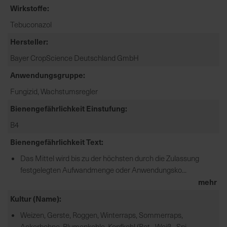
Wirkstoffe
e
L
Tebuconazol
i
Hersteller
e
f
Bayer CropScience Deutschland GmbH
e
Anwendungsgruppe
r
u
Fungizid, Wachstumsregler
n
Bienengefährlichkeit Einstufung
g
B4
Bienengefährlichkeit Text
Das Mittel wird bis zu der höchsten durch die Zulassung
festgelegten Aufwandmenge oder Anwendungsko...
mehr
Kultur (Name)
Weizen, Gerste, Roggen, Winterraps, Sommerraps,
Ackerbohne, Blumenkohle, Kopfkohl (Rot-, Weiß-, Spi...