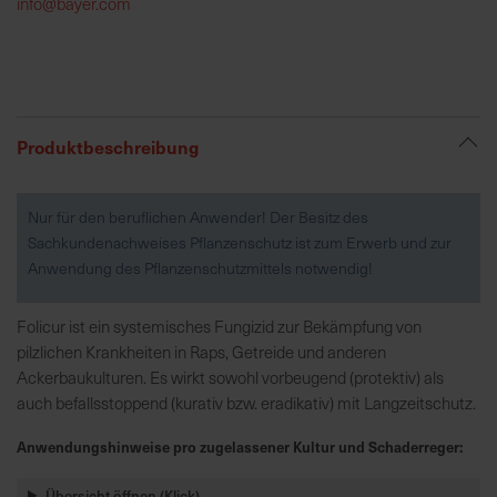
info@bayer.com
R
e
g
i
Produktbeschreibung
o
n
a
Nur für den beruflichen Anwender! Der Besitz des
l
Sachkundenachweises Pflanzenschutz ist zum Erwerb und zur
v
Anwendung des Pflanzenschutzmittels notwendig!
o
r
Folicur ist ein systemisches Fungizid zur Bekämpfung von
O
pilzlichen Krankheiten in Raps, Getreide und anderen
r
Ackerbaukulturen. Es wirkt sowohl vorbeugend (protektiv) als
t
auch befallsstoppend (kurativ bzw. eradikativ) mit Langzeitschutz.
Anwendungshinweise pro zugelassener Kultur und Schaderreger:
S
c
Übersicht öffnen (Klick)