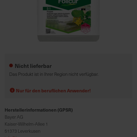
K
o
m
p
e
Zum
t
Anfang
e
der
Nicht lieferbar
n
Bildgalerie
t
springen
Das Produkt ist in Ihrer Region nicht verfügbar.
e
B
Nur für den beruflichen Anwender!
e
r
a
Herstellerinformationen (GPSR)
t
Bayer AG
u
Kaiser-Wilhelm-Allee 1
n
51373 Leverkusen
g