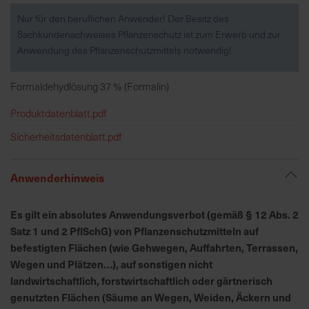
Nur für den beruflichen Anwender! Der Besitz des
Sachkundenachweises Pflanzenschutz ist zum Erwerb und zur
R
Anwendung des Pflanzenschutzmittels notwendig!
e
g
i
Formaldehydlösung 37 % (Formalin)
o
Produktdatenblatt.pdf
n
a
Sicherheitsdatenblatt.pdf
l
v
Anwenderhinweis
o
r
O
Es gilt ein absolutes Anwendungsverbot (gemäß § 12 Abs. 2
r
Satz 1 und 2 PflSchG) von Pflanzenschutzmitteln auf
t
befestigten Flächen (wie Gehwegen, Auffahrten, Terrassen,
Wegen und Plätzen…), auf sonstigen nicht
landwirtschaftlich, forstwirtschaftlich oder gärtnerisch
S
c
genutzten Flächen (Säume an Wegen, Weiden, Äckern und