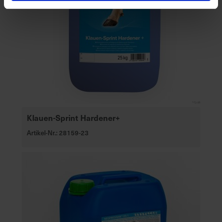
Klauen-Sprint Hardener+
Artikel-Nr.: 28159-23