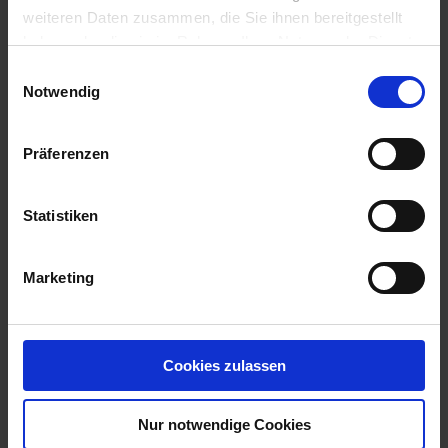
weiteren Daten zusammen, die Sie ihnen bereitgestellt
haben oder die sie im Rahmen Ihrer Nutzung der Dienste
gesammelt haben.
Einwilligungsauswahl
Notwendig
Präferenzen
Statistiken
VennoVet 1 Super
Artikel-Nr.: 28004-04
Marketing
Cookies zulassen
Nur notwendige Cookies