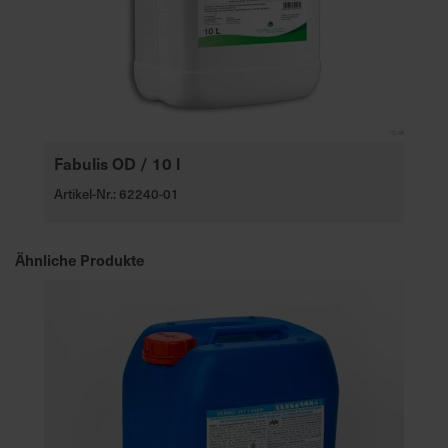
e
L
i
e
f
e
r
Fabulis OD / 10 l
u
Artikel-Nr.: 62240-01
n
g
Ähnliche Produkte