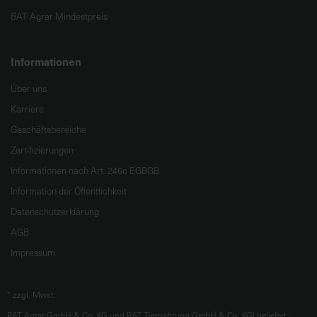
BAT Agrar Mindestpreis
Informationen
Über uns
Karriere
Geschäftsbereiche
Zertifizierungen
Informationen nach Art. 246c EGBGB
Information der Öffentlichkeit
Datenschutzerklärung
AGB
Impressum
*
zzgl. Mwst.
BAT Agrar GmbH & Co. KG und BAT Tiernahrung GmbH & Co. KGl beliefert