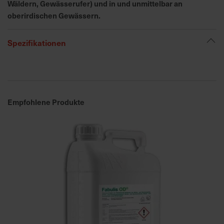
h
Wäldern, Gewässerufer) und in und unmittelbar an
n
oberirdischen Gewässern.
e
l
Spezifikationen
l
e
u
n
d
Empfohlene Produkte
z
u
v
e
r
l
ä
s
s
i
g