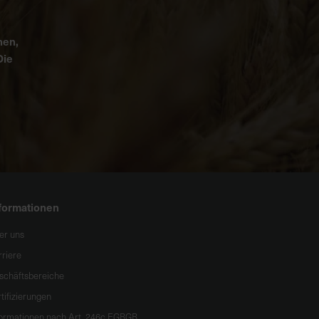
nen,
Die
formationen
er uns
rriere
schäftsbereiche
tifizierungen
formationen nach Art. 246c EGBGB