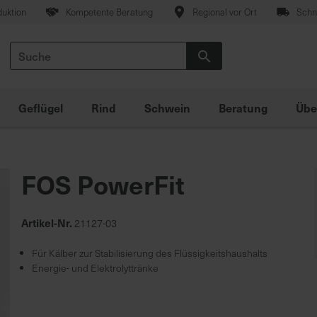
duktion
Kompetente Beratung
Regional vor Ort
Schne
Suche
Suche
Geflügel
Rind
Schwein
Beratung
Übe
FOS PowerFit
Artikel-Nr.
21127-03
Für Kälber zur Stabilisierung des Flüssigkeitshaushalts
Energie- und Elektrolyttränke