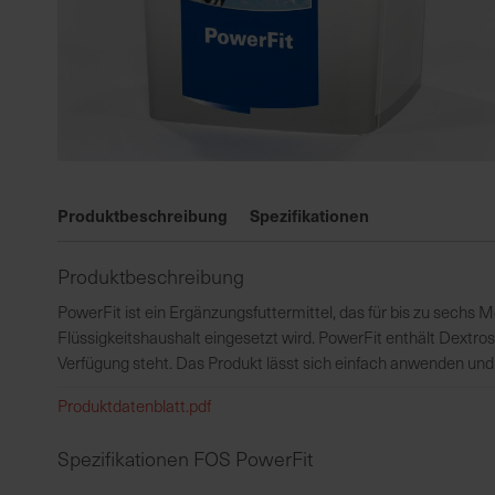
Zum
Anfang
Produktbeschreibung
Spezifikationen
der
Bildgalerie
Produktbeschreibung
springen
PowerFit ist ein Ergänzungsfuttermittel, das für bis zu sechs M
Flüssigkeitshaushalt eingesetzt wird. PowerFit enthält Dextro
Verfügung steht. Das Produkt lässt sich einfach anwenden und e
Produktdatenblatt.pdf
Spezifikationen FOS PowerFit