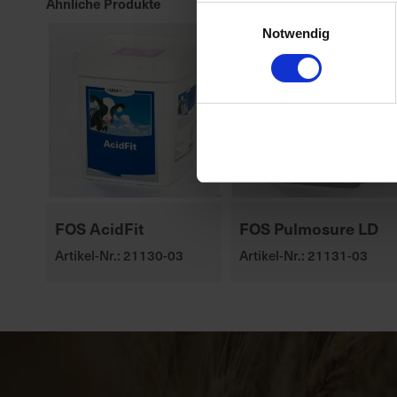
Ähnliche Produkte
Einwilligungsauswahl
Notwendig
FOS AcidFit
FOS Pulmosure LD
Artikel-Nr.: 21130-03
Artikel-Nr.: 21131-03