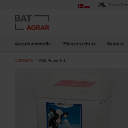
Zum
Eigene Pro
Inhalt
springen
Agrarkunststoffe
Pflanzenschutz
Saatgut
Startseite
FOS PowerFit
Zum
Ende
der
Bildgalerie
springen