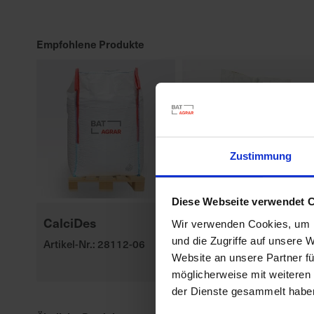
Empfohlene Produkte
Zustimmung
Diese Webseite verwendet 
CalciDes
P8329
Wir verwenden Cookies, um I
und die Zugriffe auf unsere 
Artikel-Nr.: 28112-06
Artikel-Nr.: 547010-00-
Website an unsere Partner fü
cfg
möglicherweise mit weiteren
der Dienste gesammelt habe