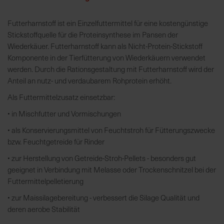
Futterharnstoff ist ein Einzelfuttermittel für eine kostengünstige
R
Stickstoffquelle für die Proteinsynthese im Pansen der
e
Wiederkäuer. Futterharnstoff kann als Nicht-Protein-Stickstoff
g
Komponente in der Tierfütterung von Wiederkäuern verwendet
i
werden. Durch die Rationsgestaltung mit Futterharnstoff wird der
o
Anteil an nutz- und verdaubarem Rohprotein erhöht.
n
a
Als Futtermittelzusatz einsetzbar:
l
• in Mischfutter und Vormischungen
v
o
• als Konservierungsmittel von Feuchtstroh für Fütterungszwecke
r
bzw. Feuchtgetreide für Rinder
O
• zur Herstellung von Getreide-Stroh-Pellets - besonders gut
r
geeignet in Verbindung mit Melasse oder Trockenschnitzel bei der
t
Futtermittelpelletierung
• zur Maissilagebereitung - verbessert die Silage Qualität und
S
deren aerobe Stabilität
c