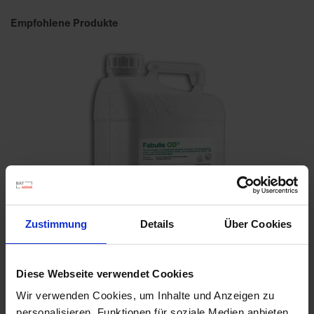
h
n
Empfohlene Produkte
e
l
l
e
u
n
d
z
u
v
e
r
Zustimmung
Details
Über Cookies
l
ä
s
Diese Webseite verwendet Cookies
s
i
Wir verwenden Cookies, um Inhalte und Anzeigen zu
Fabulis OD / 10 l
g
personalisieren, Funktionen für soziale Medien anbieten