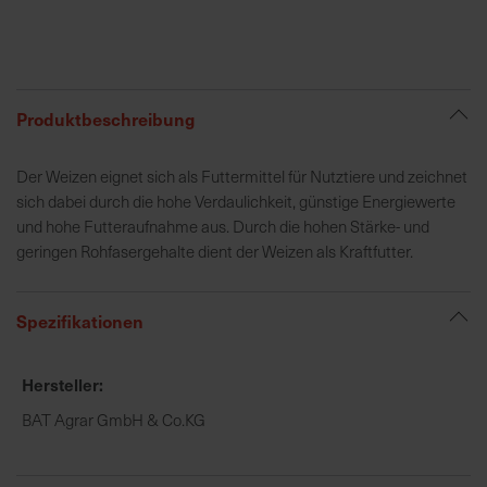
R
e
g
Produktbeschreibung
i
o
Der Weizen eignet sich als Futtermittel für Nutztiere und zeichnet
n
sich dabei durch die hohe Verdaulichkeit, günstige Energiewerte
a
und hohe Futteraufnahme aus. Durch die hohen Stärke- und
l
geringen Rohfasergehalte dient der Weizen als Kraftfutter.
v
o
r
Spezifikationen
O
r
t
Hersteller
BAT Agrar GmbH & Co.KG
S
c