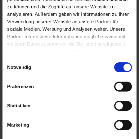
e
Artikel-Nr.: 62240-01
zu können und die Zugriffe auf unsere Website zu
L
analysieren. Außerdem geben wir Informationen zu Ihrer
i
Verwendung unserer Website an unsere Partner für
e
Ähnliche Produkte
soziale Medien, Werbung und Analysen weiter. Unsere
f
Partner führen diese Informationen möglicherweise mit
e
weiteren Daten zusammen, die Sie ihnen bereitgestellt
r
haben oder die sie im Rahmen Ihrer Nutzung der Dienste
u
gesammelt haben.
Einwilligungsauswahl
n
Notwendig
g
Präferenzen
Statistiken
Marketing