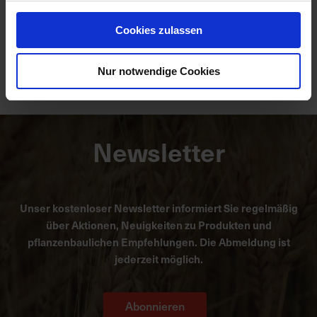
Cookies zulassen
Gerste gequetscht / 20kg
Artikel-Nr.: 26007-03
Nur notwendige Cookies
Newsletter
Unser kostenloser Newsletter informiert Sie regelmäßig
über Aktionen, Neuigkeiten zu Produkten und
pflanzenbaulichen Empfehlungen. Die Abmeldung ist
jederzeit möglich.
Abonnieren