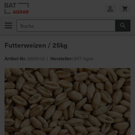
Zum
Inhalt
springen
Suche
Suc
E
i
Futterweizen / 25kg
g
e
n
Artikel-Nr.
Hersteller:
26000-02
BAT Agrar
e
Zum
P
Ende
r
der
o
Bildgalerie
d
springen
u
k
t
i
o
n