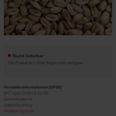
K
o
m
p
e
Zum
t
Anfang
e
der
Nicht lieferbar
n
Bildgalerie
t
springen
Das Produkt ist in Ihrer Region nicht verfügbar.
e
B
e
r
Herstellerinformationen (GPSR)
a
BAT Agrar GmbH & Co. KG
t
Bahnhofsallee 44
u
23909 Ratzeburg
n
info@bat-agrar.de
g