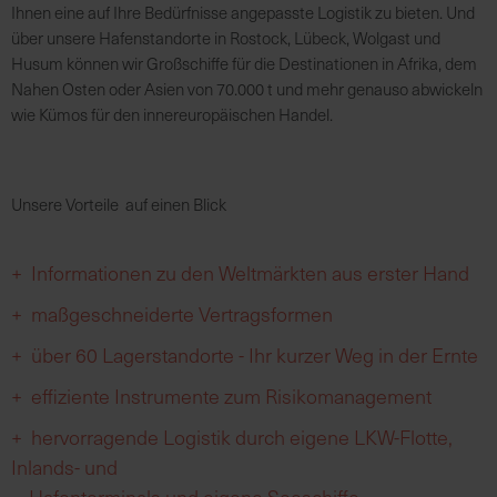
Ihnen eine auf Ihre Bedürfnisse angepasste Logistik zu bieten. Und
über unsere Hafenstandorte in Rostock, Lübeck, Wolgast und
R
Husum können wir Großschiffe für die Destinationen in Afrika, dem
e
Nahen Osten oder Asien von 70.000 t und mehr genauso abwickeln
g
wie Kümos für den innereuropäischen Handel.
i
o
n
Unsere Vorteile auf einen Blick
a
l
v
+
Informationen zu den Weltmärkten aus erster Hand
o
+ maßgeschneiderte Vertragsformen
r
O
+
über 60 Lagerstandorte - Ihr kurzer Weg in der Ernte
r
t
+ effiziente Instrumente zum Risikomanagement
+ hervorragende Logistik durch eigene LKW-Flotte,
S
Inlands- und
c
Hafenterminals und eigene Seeschiffe