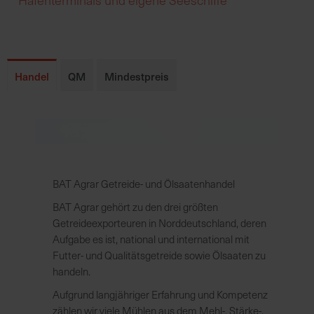
h
n
e
l
l
Handel
QM
Mindestpreis
e
u
n
d
z
u
v
BAT Agrar Getreide- und Ölsaatenhandel
e
BAT Agrar gehört zu den drei größten
r
Getreideexporteuren in Norddeutschland, deren
l
Aufgabe es ist, national und international mit
ä
Futter- und Qualitätsgetreide sowie Ölsaaten zu
s
handeln.
s
i
Aufgrund langjähriger Erfahrung und Kompetenz
g
zählen wir viele Mühlen aus dem Mehl-, Stärke-,