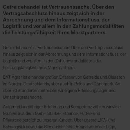
Getreidehandel ist Vertrauenssache. Über den
Vertragsabschluss hinaus zeigt sich in der
K
Abrechnung und dem Informationsfluss, der
o
Logistik und vor allem in den Zahlungsmodalitäten
m
die Leistungsfähigkeit Ihres Marktpartners.
p
e
Getreidehandel ist Vertrauenssache. Über den Vertragsabschluss
t
hinaus zeigt sich in der Abrechnung und dem Informationsfluss, der
e
Logistik und vor allem in den Zahlungsmodalitäten die
n
Leistungsfähigkeit Ihres Marktpartners.
t
e
BAT Agrar ist einer der großen Erfasser von Getreide und Ölsaaten
B
im Norden Deutschlands, aber auch in Polen und Dänemark. An
e
über 70 Standorten betreiben wir eigene Erfassungsläger und
r
Umschlagsstandorte.
a
Aufgrund langjähriger Erfahrung und Kompetenz zählen wir viele
t
Mühlen aus dem Mehl-, Stärke-, Ethanol-, Futter- und
u
Pflanzenölbereich zu unseren Kunden. Über unsere LKW- und
n
Bahnlogistik sowie die Binnenschiffshäfen sind wir in der Lage,
g