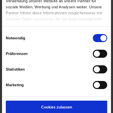
Verwendung unserer Website an unsere Partner für
soziale Medien, Werbung und Analysen weiter. Unsere
Partner führen diese Informationen möglicherweise mit
weiteren Daten zusammen, die Sie ihnen bereitgestellt
haben oder die sie im Rahmen Ihrer Nutzung der Dienste
gesammelt haben.
Einwilligungsauswahl
Notwendig
Unsere Mitarbeiter im
BAT Agrar
Präferenzen
Außendienst und Vertrieb
sind für
Beratung und Verkauf
Statistiken
gerne Ihre Ansprechpartner.
Marketing
Kontakt aufnehmen
Cookies zulassen