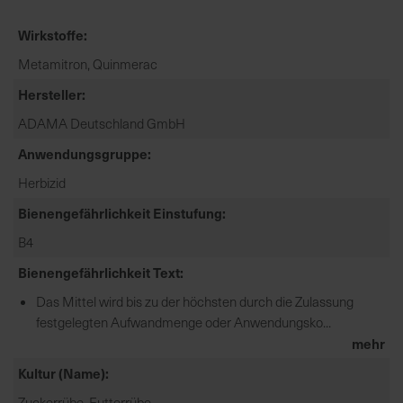
e
Wirkstoffe
L
i
Metamitron, Quinmerac
e
Hersteller
f
e
ADAMA Deutschland GmbH
r
Anwendungsgruppe
u
n
Herbizid
g
Bienengefährlichkeit Einstufung
B4
Bienengefährlichkeit Text
Das Mittel wird bis zu der höchsten durch die Zulassung
festgelegten Aufwandmenge oder Anwendungsko...
mehr
Kultur (Name)
Zuckerrübe, Futterrübe