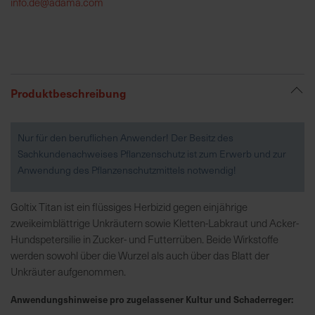
info.de@adama.com
R
e
g
i
Produktbeschreibung
o
n
a
Nur für den beruflichen Anwender! Der Besitz des
l
Sachkundenachweises Pflanzenschutz ist zum Erwerb und zur
v
Anwendung des Pflanzenschutzmittels notwendig!
o
r
Goltix Titan ist ein flüssiges Herbizid gegen einjährige
O
zweikeimblättrige Unkräutern sowie Kletten-Labkraut und Acker-
r
Hundspetersilie in Zucker- und Futterrüben. Beide Wirkstoffe
t
werden sowohl über die Wurzel als auch über das Blatt der
Unkräuter aufgenommen.
S
Anwendungshinweise pro zugelassener Kultur und Schaderreger:
c