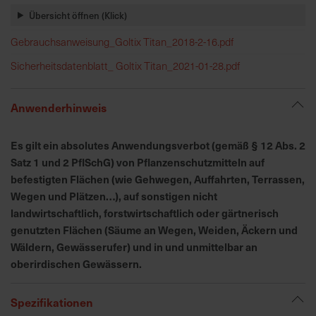
h
Übersicht öffnen (Klick)
n
e
Gebrauchsanweisung_Goltix Titan_2018-2-16.pdf
l
Sicherheitsdatenblatt_ Goltix Titan_2021-01-28.pdf
l
e
u
Anwenderhinweis
n
d
Es gilt ein absolutes Anwendungsverbot (gemäß § 12 Abs. 2
z
Satz 1 und 2 PflSchG) von Pflanzenschutzmitteln auf
u
befestigten Flächen (wie Gehwegen, Auffahrten, Terrassen,
v
Wegen und Plätzen…), auf sonstigen nicht
e
landwirtschaftlich, forstwirtschaftlich oder gärtnerisch
r
genutzten Flächen (Säume an Wegen, Weiden, Äckern und
l
Wäldern, Gewässerufer) und in und unmittelbar an
ä
s
oberirdischen Gewässern.
s
i
Spezifikationen
g