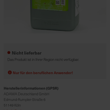
K
o
m
p
e
Zum
t
Anfang
e
der
Nicht lieferbar
n
Bildgalerie
t
springen
Das Produkt ist in Ihrer Region nicht verfügbar.
e
B
Nur für den beruflichen Anwender!
e
r
a
Herstellerinformationen (GPSR)
t
ADAMA Deutschland GmbH
u
Edmund-Rumpler-Straße 6
n
51149 Köln
g