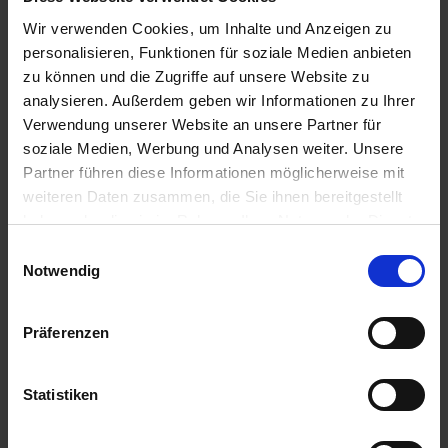
und können an heißen Tagen bis zu 35–40 Liter Wasser pro
Wir verwenden Cookies, um Inhalte und Anzeigen zu
Tag aufnehmen.
personalisieren, Funktionen für soziale Medien anbieten
Saubere Tränken, ausreichende Durchflussmengen und
zu können und die Zugriffe auf unsere Website zu
regelmäßige Kontrolle der Wasserversorgung sind daher
analysieren. Außerdem geben wir Informationen zu Ihrer
essenziell.
Verwendung unserer Website an unsere Partner für
Elektrolythaushalt stabil halten
soziale Medien, Werbung und Analysen weiter. Unsere
Partner führen diese Informationen möglicherweise mit
Mit steigender Wasseraufnahme verändert sich auch der
weiteren Daten zusammen, die Sie ihnen bereitgestellt
Mineralstoffhaushalt. Elektrolyte wie Natrium, Kalium und
Chlorid sind für zahlreiche Stoffwechselprozesse notwendig.
haben oder die sie im Rahmen Ihrer Nutzung der Dienste
Ein Ungleichgewicht kann die Enzymaktivität beeinträchtigen
gesammelt haben.
Einwilligungsauswahl
und sich negativ auf Kreislauf und Leistungsfähigkeit
Notwendig
auswirken. Eine gezielte Ergänzung über das Futter kann hier
sinnvoll sein.
Präferenzen
Fütterungszeiten anpassen
Schweine fressen bevorzugt in kühleren Tagesphasen.
Statistiken
Deshalb empfiehlt es sich, größere Futtergaben in die frühen
Morgenstunden oder den späten Abend zu legen. Mehrere