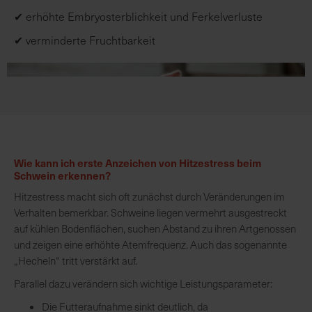
h
✔ erhöhte Embryosterblichkeit und Ferkelverluste
n
e
✔ verminderte Fruchtbarkeit
l
l
e
u
n
d
z
Wie kann ich erste Anzeichen von Hitzestress beim
u
Schwein erkennen?
v
e
Hitzestress macht sich oft zunächst durch Veränderungen im
r
Verhalten bemerkbar. Schweine liegen vermehrt ausgestreckt
l
auf kühlen Bodenflächen, suchen Abstand zu ihren Artgenossen
ä
und zeigen eine erhöhte Atemfrequenz. Auch das sogenannte
s
„Hecheln“ tritt verstärkt auf.
s
Parallel dazu verändern sich wichtige Leistungsparameter:
i
Die Futteraufnahme sinkt deutlich, da
g