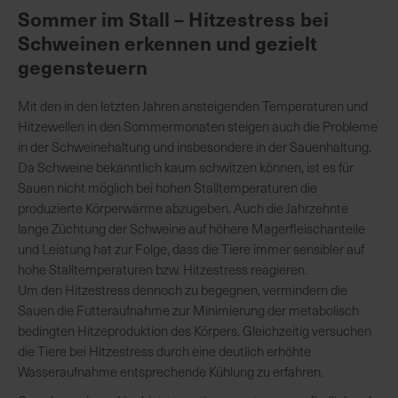
Sommer im Stall – Hitzestress bei
Schweinen erkennen und gezielt
K
gegensteuern
o
m
Mit den in den letzten Jahren ansteigenden Temperaturen und
p
Hitzewellen in den Sommermonaten steigen auch die Probleme
e
in der Schweinehaltung und insbesondere in der Sauenhaltung.
t
Da Schweine bekanntlich kaum schwitzen können, ist es für
e
Sauen nicht möglich bei hohen Stalltemperaturen die
n
produzierte Körperwärme abzugeben. Auch die Jahrzehnte
t
lange Züchtung der Schweine auf höhere Magerfleischanteile
e
und Leistung hat zur Folge, dass die Tiere immer sensibler auf
B
hohe Stalltemperaturen bzw. Hitzestress reagieren.
e
Um den Hitzestress dennoch zu begegnen, vermindern die
r
Sauen die Futteraufnahme zur Minimierung der metabolisch
a
bedingten Hitzeproduktion des Körpers. Gleichzeitig versuchen
t
die Tiere bei Hitzestress durch eine deutlich erhöhte
u
Wasseraufnahme entsprechende Kühlung zu erfahren.
n
g