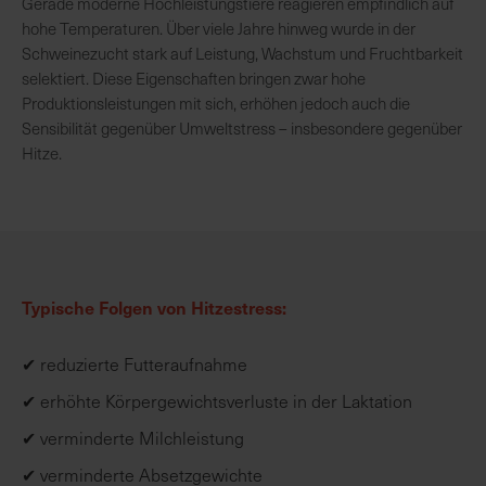
Gerade moderne Hochleistungstiere reagieren empfindlich auf
hohe Temperaturen. Über viele Jahre hinweg wurde in der
Schweinezucht stark auf Leistung, Wachstum und Fruchtbarkeit
R
selektiert. Diese Eigenschaften bringen zwar hohe
e
Produktionsleistungen mit sich, erhöhen jedoch auch die
g
Sensibilität gegenüber Umweltstress – insbesondere gegenüber
i
Hitze.
o
n
a
l
v
o
r
Typische Folgen von Hitzestress:
O
r
✔ reduzierte Futteraufnahme
t
✔ erhöhte Körpergewichtsverluste in der Laktation
✔ verminderte Milchleistung
S
c
✔ verminderte Absetzgewichte