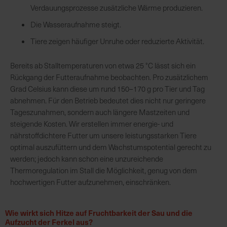
Verdauungsprozesse zusätzliche Wärme produzieren.
e
L
Die Wasseraufnahme steigt.
i
Tiere zeigen häufiger Unruhe oder reduzierte Aktivität.
e
f
Bereits ab Stalltemperaturen von etwa 25 °C lässt sich ein
e
Rückgang der Futteraufnahme beobachten. Pro zusätzlichem
r
Grad Celsius kann diese um rund 150–170 g pro Tier und Tag
u
abnehmen. Für den Betrieb bedeutet dies nicht nur geringere
n
Tageszunahmen, sondern auch längere Mastzeiten und
g
steigende Kosten. Wir erstellen immer energie- und
nährstoffdichtere Futter um unsere leistungsstarken Tiere
optimal auszufüttern und dem Wachstumspotential gerecht zu
werden; jedoch kann schon eine unzureichende
Thermoregulation im Stall die Möglichkeit, genug von dem
hochwertigen Futter aufzunehmen, einschränken.
Wie wirkt sich Hitze auf Fruchtbarkeit der Sau und die
Aufzucht der Ferkel aus?