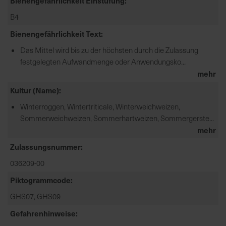
Bienengefährlichkeit Einstufung
e
B4
L
i
Bienengefährlichkeit Text
e
Das Mittel wird bis zu der höchsten durch die Zulassung
f
festgelegten Aufwandmenge oder Anwendungsko...
e
mehr
r
u
Kultur (Name)
n
Winterroggen, Wintertriticale, Winterweichweizen,
g
Sommerweichweizen, Sommerhartweizen, Sommergerste...
mehr
Zulassungsnummer
036209-00
Piktogrammcode
GHS07, GHS09
Gefahrenhinweise