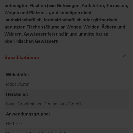
h
befestigten Flächen (wie Gehwegen, Auffahrten, Terrassen,
n
Wegen und Plätzen…), auf sonstigen nicht
e
landwirtschaftlich, forstwirtschaftlich oder gärtnerisch
l
genutzten Flächen (Säume an Wegen, Weiden, Äckern und
l
Wäldern, Gewässerufer) und in und unmittelbar an
e
oberirdischen Gewässern.
u
n
d
Spezifikationen
z
u
Wirkstoffe
v
e
Iodosulfuron
r
Hersteller
l
Bayer CropScience Deutschland GmbH
ä
s
Anwendungsgruppe
s
Herbizid
i
g