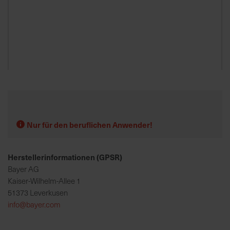
K
o
m
p
e
Zum
t
Anfang
e
der
n
Bildgalerie
t
springen
Nur für den beruflichen Anwender!
e
B
Herstellerinformationen (GPSR)
e
r
Bayer AG
a
Kaiser-Wilhelm-Allee 1
t
51373 Leverkusen
u
info@bayer.com
n
g