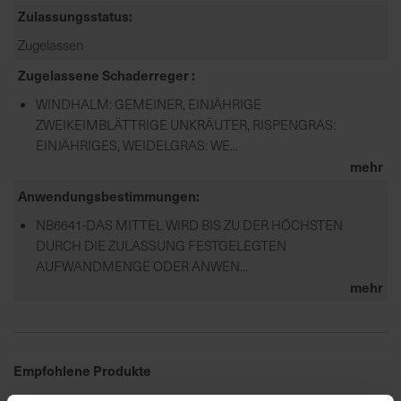
Zulassungsstatus
Zugelassen
Zugelassene Schaderreger
WINDHALM: GEMEINER, EINJÄHRIGE
ZWEIKEIMBLÄTTRIGE UNKRÄUTER, RISPENGRAS:
EINJÄHRIGES, WEIDELGRAS: WE...
mehr
Anwendungsbestimmungen
NB6641-DAS MITTEL WIRD BIS ZU DER HÖCHSTEN
DURCH DIE ZULASSUNG FESTGELEGTEN
AUFWANDMENGE ODER ANWEN...
mehr
Empfohlene Produkte