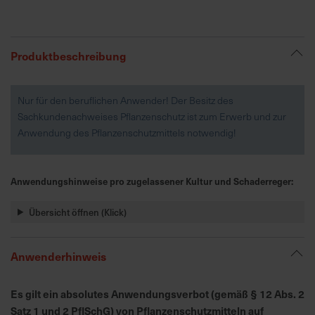
R
e
Produktbeschreibung
g
i
Nur für den beruflichen Anwender! Der Besitz des
o
Sachkundenachweises Pflanzenschutz ist zum Erwerb und zur
n
Anwendung des Pflanzenschutzmittels notwendig!
a
l
v
Anwendungshinweise pro zugelassener Kultur und Schaderreger:
o
r
Übersicht öffnen (Klick)
O
r
t
Anwenderhinweis
S
Es gilt ein absolutes Anwendungsverbot (gemäß § 12 Abs. 2
c
Satz 1 und 2 PflSchG) von Pflanzenschutzmitteln auf