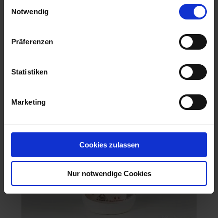
Einwilligungsauswahl
Notwendig
Empfohlene Produkte
Präferenzen
Statistiken
Marketing
Cookies zulassen
Nur notwendige Cookies