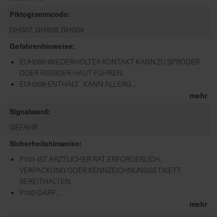
Piktogrammcode
GHS07, GHS08, GHS09
Gefahrenhinweise
EUH066-WIEDERHOLTER KONTAKT KANN ZU SPRÖDER
ODER RISSIGER HAUT FÜHREN.
EUH208-ENTHÄLT . KANN ALLERG...
mehr
Signalword
GEFAHR
Sicherheitshinweise
P101-IST ÄRZTLICHER RAT ERFORDERLICH,
VERPACKUNG ODER KENNZEICHNUNGSETIKETT
BEREITHALTEN.
P102-DARF...
mehr