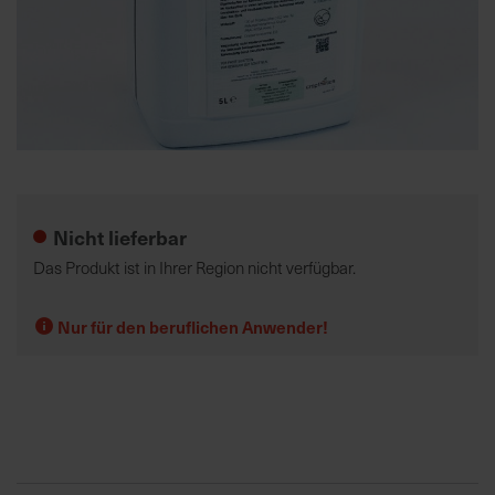
K
o
m
p
e
Zum
t
Anfang
e
der
Nicht lieferbar
n
Bildgalerie
t
springen
Das Produkt ist in Ihrer Region nicht verfügbar.
e
B
Nur für den beruflichen Anwender!
e
r
a
t
u
n
g