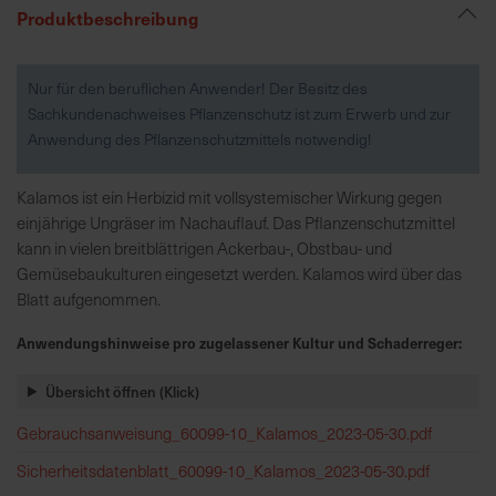
Produktbeschreibung
R
e
Nur für den beruflichen Anwender! Der Besitz des
g
Sachkundenachweises Pflanzenschutz ist zum Erwerb und zur
i
Anwendung des Pflanzenschutzmittels notwendig!
o
n
Kalamos ist ein Herbizid mit vollsystemischer Wirkung gegen
a
einjährige Ungräser im Nachauflauf. Das Pflanzenschutzmittel
l
kann in vielen breitblättrigen Ackerbau-, Obstbau- und
v
Gemüsebaukulturen eingesetzt werden. Kalamos wird über das
o
Blatt aufgenommen.
r
O
Anwendungshinweise pro zugelassener Kultur und Schaderreger:
r
t
Übersicht öffnen (Klick)
Gebrauchsanweisung_60099-10_Kalamos_2023-05-30.pdf
S
Sicherheitsdatenblatt_60099-10_Kalamos_2023-05-30.pdf
c