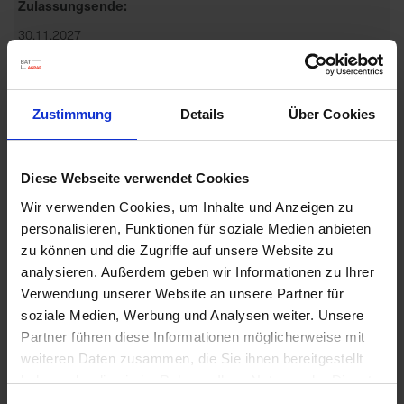
Zulassungsende
30.11.2027
Zulassungsanfang
24.05.2023
Zustimmung
Details
Über Cookies
Zulassungsstatus
Zugelassen
Diese Webseite verwendet Cookies
Zugelassene Schaderreger
Wir verwenden Cookies, um Inhalte und Anzeigen zu
QUECKE: GEMEINE, PFLANZEN: AUSFALLGETREIDE-,
personalisieren, Funktionen für soziale Medien anbieten
WINDHALM: GEMEINER, PFLANZEN: HIRSEARTIGE,
zu können und die Zugriffe auf unsere Website zu
HAFER: FLUG...
analysieren. Außerdem geben wir Informationen zu Ihrer
mehr
Verwendung unserer Website an unsere Partner für
Anwendungsbestimmungen
soziale Medien, Werbung und Analysen weiter. Unsere
NB6641-DAS MITTEL WIRD BIS ZU DER HÖCHSTEN
Partner führen diese Informationen möglicherweise mit
DURCH DIE ZULASSUNG FESTGELEGTEN
weiteren Daten zusammen, die Sie ihnen bereitgestellt
AUFWANDMENGE ODER ANWEN...
haben oder die sie im Rahmen Ihrer Nutzung der Dienste
mehr
gesammelt haben.