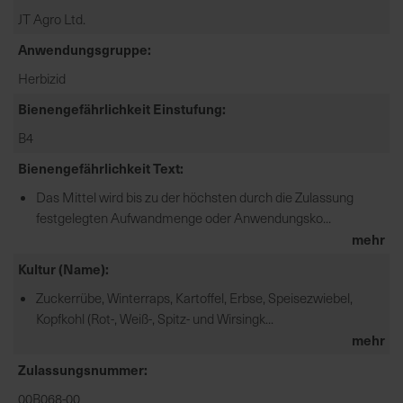
e
JT Agro Ltd.
L
Anwendungsgruppe
i
e
Herbizid
f
Bienengefährlichkeit Einstufung
e
B4
r
u
Bienengefährlichkeit Text
n
Das Mittel wird bis zu der höchsten durch die Zulassung
g
festgelegten Aufwandmenge oder Anwendungsko...
mehr
Kultur (Name)
Zuckerrübe, Winterraps, Kartoffel, Erbse, Speisezwiebel,
Kopfkohl (Rot-, Weiß-, Spitz- und Wirsingk...
mehr
Zulassungsnummer
00B068-00