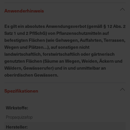
h
n
Anwenderhinweis
e
l
Es gilt ein absolutes Anwendungsverbot (gemäß § 12 Abs. 2
l
Satz 1 und 2 PflSchG) von Pflanzenschutzmitteln auf
e
befestigten Flächen (wie Gehwegen, Auffahrten, Terrassen,
u
Wegen und Plätzen…), auf sonstigen nicht
n
landwirtschaftlich, forstwirtschaftlich oder gärtnerisch
d
genutzten Flächen (Säume an Wegen, Weiden, Äckern und
z
Wäldern, Gewässerufer) und in und unmittelbar an
u
oberirdischen Gewässern.
v
e
r
Spezifikationen
l
ä
Wirkstoffe
s
s
Propaquizafop
i
Hersteller
g