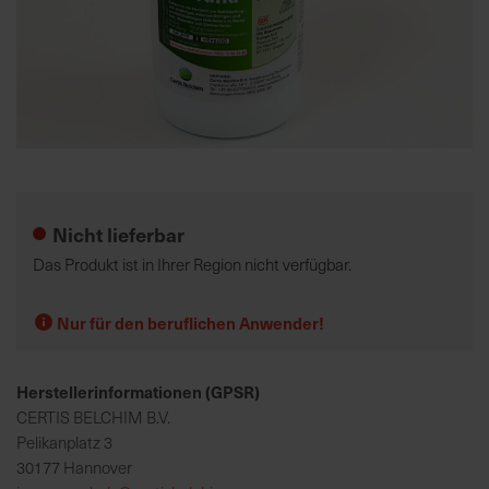
K
o
m
p
e
Zum
t
Anfang
e
der
Nicht lieferbar
n
Bildgalerie
t
springen
Das Produkt ist in Ihrer Region nicht verfügbar.
e
B
Nur für den beruflichen Anwender!
e
r
a
Herstellerinformationen (GPSR)
t
CERTIS BELCHIM B.V.
u
Pelikanplatz 3
n
30177 Hannover
g