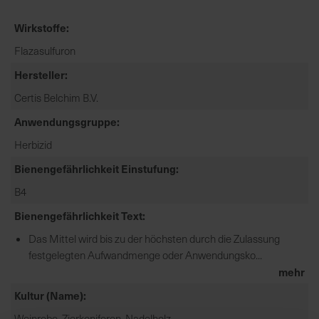
e
Wirkstoffe
L
i
Flazasulfuron
e
Hersteller
f
e
Certis Belchim B.V.
r
Anwendungsgruppe
u
n
Herbizid
g
Bienengefährlichkeit Einstufung
B4
Bienengefährlichkeit Text
Das Mittel wird bis zu der höchsten durch die Zulassung
festgelegten Aufwandmenge oder Anwendungsko...
mehr
Kultur (Name)
Weinrebe, Zierkoniferen, Nadelholz