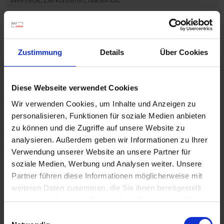
Zulassungsnummer
034837-60
Zugelassene Schaderreger
Zustimmung
Details
Über Cookies
PFLANZEN: MONOKOTYLE SCHAD-
PFLANZEN: DIKOTYLE SCHAD-
Diese Webseite verwendet Cookies
Piktogrammcode
Wir verwenden Cookies, um Inhalte und Anzeigen zu
GHS09
personalisieren, Funktionen für soziale Medien anbieten
Gefahrenhinweise
zu können und die Zugriffe auf unsere Website zu
analysieren. Außerdem geben wir Informationen zu Ihrer
EUH401-ZUR VERMEIDUNG VON RISIKEN FÜR MENSCH
Verwendung unserer Website an unsere Partner für
UND UMWELT DIE GEBRAUCHSANLEITUNG EINHALTEN.
soziale Medien, Werbung und Analysen weiter. Unsere
H400-SEHR...
Partner führen diese Informationen möglicherweise mit
mehr
weiteren Daten zusammen, die Sie ihnen bereitgestellt
Signalword
haben oder die sie im Rahmen Ihrer Nutzung der Dienste
ACHTUNG
gesammelt haben.
Einwilligungsauswahl