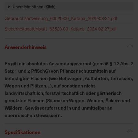
h
Übersicht öffnen (Klick)
n
e
Gebrauchsanweisung_63520-00_Katana_2025-03-21.pdf
l
Sicherheitsdatenblatt_63520-00_Katana_2024-02-27.pdf
l
e
u
Anwenderhinweis
n
d
Es gilt ein absolutes Anwendungsverbot (gemäß § 12 Abs. 2
z
Satz 1 und 2 PflSchG) von Pflanzenschutzmitteln auf
u
befestigten Flächen (wie Gehwegen, Auffahrten, Terrassen,
v
Wegen und Plätzen…), auf sonstigen nicht
e
landwirtschaftlich, forstwirtschaftlich oder gärtnerisch
r
genutzten Flächen (Säume an Wegen, Weiden, Äckern und
l
Wäldern, Gewässerufer) und in und unmittelbar an
ä
s
oberirdischen Gewässern.
s
i
Spezifikationen
g