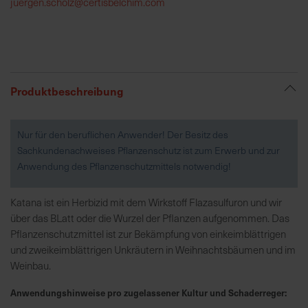
juergen.scholz@certisbelchim.com
R
e
g
i
Produktbeschreibung
o
n
a
Nur für den beruflichen Anwender! Der Besitz des
l
Sachkundenachweises Pflanzenschutz ist zum Erwerb und zur
v
Anwendung des Pflanzenschutzmittels notwendig!
o
r
Katana ist ein Herbizid mit dem Wirkstoff Flazasulfuron und wir
O
über das BLatt oder die Wurzel der Pflanzen aufgenommen. Das
r
Pflanzenschutzmittel ist zur Bekämpfung von einkeimblättrigen
t
und zweikeimblättrigen Unkräutern in Weihnachtsbäumen und im
Weinbau.
S
Anwendungshinweise pro zugelassener Kultur und Schaderreger:
c