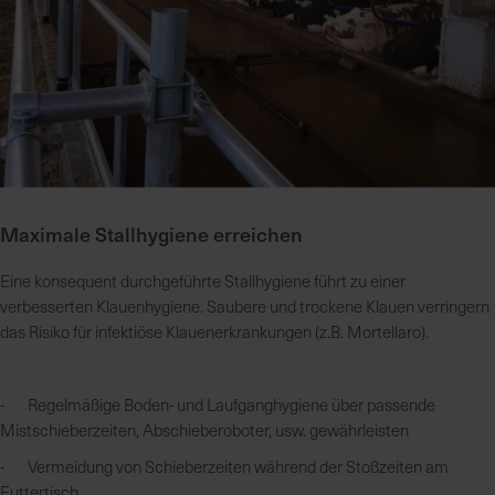
h
n
e
l
l
e
u
n
d
Maximale Stallhygiene erreichen
z
u
Eine konsequent durchgeführte Stallhygiene führt zu einer
v
verbesserten Klauenhygiene. Saubere und trockene Klauen verringern
e
das Risiko für infektiöse Klauenerkrankungen (z.B. Mortellaro).
r
l
ä
- Regelmäßige Boden- und Laufganghygiene über passende
s
Mistschieberzeiten, Abschieberoboter, usw. gewährleisten
s
i
- Vermeidung von Schieberzeiten während der Stoßzeiten am
g
Futtertisch