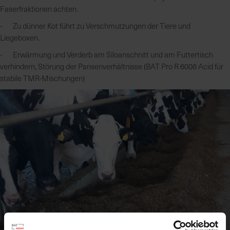
Faserfraktionen achten.
- Zu dünner Kot führt zu Verschmutzungen der Tiere und
Liegeboxen.
- Erwärmung und Verderb am Siloanschnitt und am Futtertisch
verhindern, Störung der Pansenverhältnisse (BAT Pro R 6006 Acid für
stabile TMR-Mischungen)