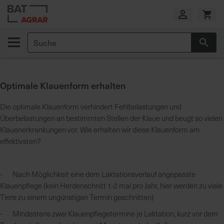
Zum
Inhalt
springen
Suche
Suc
E
i
g
Optimale Klauenform erhalten
e
n
Die optimale Klauenform verhindert Fehlbelastungen und
e
Überbelastungen an bestimmten Stellen der Klaue und beugt so vielen
P
Klauenerkrankungen vor. Wie erhalten wir diese Klauenform am
r
effektivsten?
o
d
u
- Nach Möglichkeit eine dem Laktationsverlauf angepasste
k
Klauenpflege (kein Herdenschnitt 1-2 mal pro Jahr, hier werden zu viele
t
Tiere zu einem ungünstigen Termin geschnitten)
i
o
- Mindestens zwei Klauenpflegetermine je Laktation, kurz vor dem
n