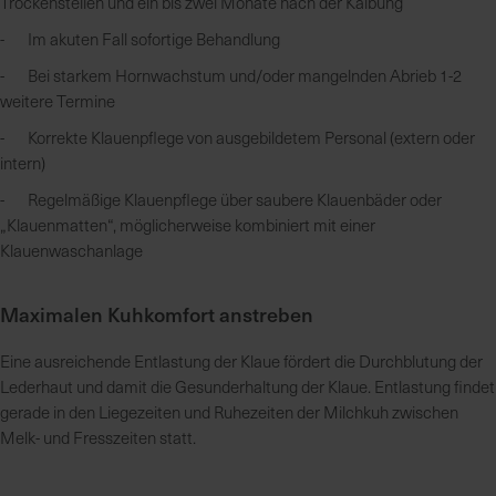
Trockenstellen und ein bis zwei Monate nach der Kalbung
- Im akuten Fall sofortige Behandlung
K
- Bei starkem Hornwachstum und/oder mangelnden Abrieb 1-2
o
weitere Termine
m
p
- Korrekte Klauenpflege von ausgebildetem Personal (extern oder
e
intern)
t
- Regelmäßige Klauenpflege über saubere Klauenbäder oder
e
„Klauenmatten“, möglicherweise kombiniert mit einer
n
Klauenwaschanlage
t
e
Maximalen Kuhkomfort anstreben
B
e
Eine ausreichende Entlastung der Klaue fördert die Durchblutung der
r
Lederhaut und damit die Gesunderhaltung der Klaue. Entlastung findet
a
gerade in den Liegezeiten und Ruhezeiten der Milchkuh zwischen
t
Melk- und Fresszeiten statt.
u
n
g