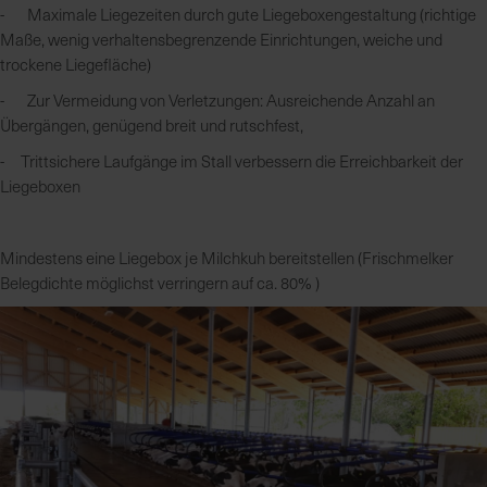
- Maximale Liegezeiten durch gute Liegeboxengestaltung (richtige
Maße, wenig verhaltensbegrenzende Einrichtungen, weiche und
R
trockene Liegefläche)
e
- Zur Vermeidung von Verletzungen: Ausreichende Anzahl an
g
Übergängen, genügend breit und rutschfest,
i
o
- Trittsichere Laufgänge im Stall verbessern die Erreichbarkeit der
n
Liegeboxen
a
l
v
Mindestens eine Liegebox je Milchkuh bereitstellen (Frischmelker
o
Belegdichte möglichst verringern auf ca. 80% )
r
O
r
t
S
c