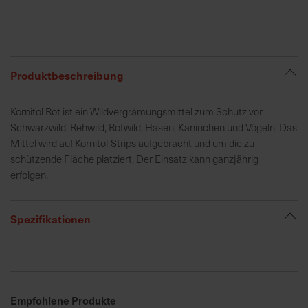
R
e
g
Produktbeschreibung
i
o
Kornitol Rot ist ein Wildvergrämungsmittel zum Schutz vor
n
Schwarzwild, Rehwild, Rotwild, Hasen, Kaninchen und Vögeln. Das
a
Mittel wird auf Kornitol-Strips aufgebracht und um die zu
l
schützende Fläche platziert. Der Einsatz kann ganzjährig
v
erfolgen.
o
r
O
Spezifikationen
r
t
S
c
Empfohlene Produkte