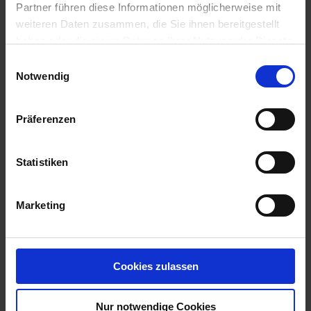
Partner führen diese Informationen möglicherweise mit
weiteren Daten zusammen, die Sie ihnen bereitgestellt
haben oder die sie im Rahmen Ihrer Nutzung der Dienste
gesammelt haben.
Einwilligungsauswahl
Notwendig
Präferenzen
KWS Aveso
Artikel-Nr.: 540181-00-cfg
Statistiken
Marketing
Cookies zulassen
Nur notwendige Cookies