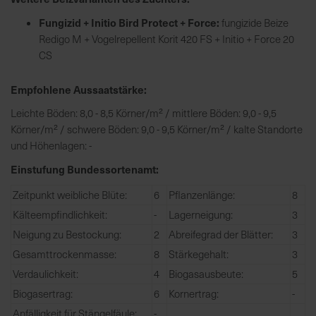
h
n
Fungizid + Initio Bird Protect + Force:
fungizide Beize
e
Redigo M + Vogelrepellent Korit 420 FS + Initio + Force 20
l
CS
l
e
Empfohlene Aussaatstärke:
u
Leichte Böden: 8,0 - 8,5 Körner/m² / mittlere Böden: 9,0 - 9,5
n
Körner/m² / schwere Böden: 9,0 - 9,5 Körner/m² / kalte Standorte
d
und Höhenlagen: -
z
u
Einstufung Bundessortenamt:
v
Zeitpunkt weibliche Blüte:
6
Pflanzenlänge:
8
e
r
Kälteempfindlichkeit:
-
Lagerneigung:
3
l
Neigung zu Bestockung:
2
Abreifegrad der Blätter:
3
ä
Gesamttrockenmasse:
8
Stärkegehalt:
3
s
Verdaulichkeit:
4
Biogasausbeute:
5
s
Biogasertrag:
6
Kornertrag:
-
i
g
Anfälligkeit für Stängelfäule:
-