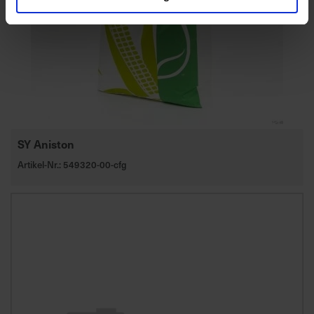
SY Aniston
Artikel-Nr.: 549320-00-cfg