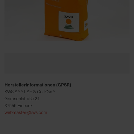
K
o
m
p
e
Zum
t
Anfang
e
der
n
Bildgalerie
t
springen
e
Herstellerinformationen (GPSR)
B
e
KWS SAAT SE & Co. KGaA
r
Grimsehlstraße 31
a
37555 Einbeck
t
webmaster@kws.com
u
n
g