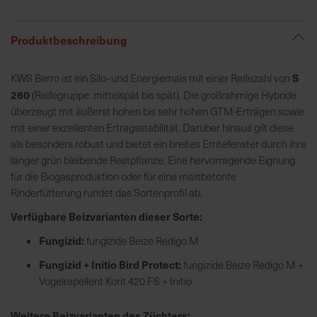
R
Produktbeschreibung
e
g
S
KWS Berro ist ein Silo- und Energiemais mit einer Reifezahl von
i
260
(Reifegruppe: mittelspät bis spät). Die großrahmige Hybride
o
überzeugt mit äußerst hohen bis sehr hohen GTM-Erträgen sowie
n
mit einer exzellenten Ertragsstabilität. Darüber hinaus gilt diese
a
als besonders robust und bietet ein breites Erntefenster durch ihre
l
länger grün bleibende Restpflanze. Eine hervorragende Eignung
v
für die Biogasproduktion oder für eine maisbetonte
o
Rinderfütterung rundet das Sortenprofil ab.
r
O
Verfügbare Beizvarianten dieser Sorte:
r
Fungizid:
fungizide Beize Redigo M
t
Fungizid + Initio Bird Protect:
fungizide Beize Redigo M +
Vogelrepellent Korit 420 FS + Initio
S
c
Weitere Beizvarianten des Züchters: