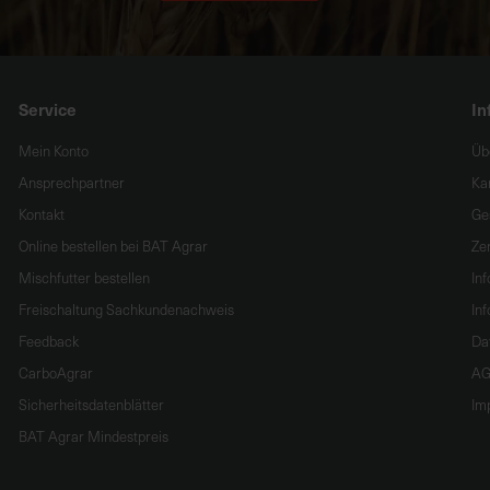
Service
In
Mein Konto
Üb
Ansprechpartner
Ka
Kontakt
Ge
Online bestellen bei BAT Agrar
Zer
Mischfutter bestellen
In
Freischaltung Sachkundenachweis
Inf
Feedback
Da
CarboAgrar
AG
Sicherheitsdatenblätter
Im
BAT Agrar Mindestpreis