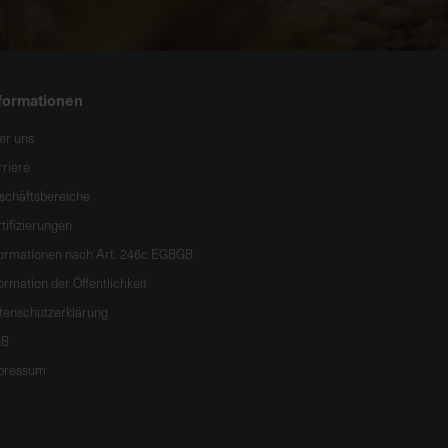
formationen
er uns
rriere
schäftsbereiche
tifizierungen
formationen nach Art. 246c EGBGB
ormation der Öffentlichkeit
tenschutzerklärung
B
pressum