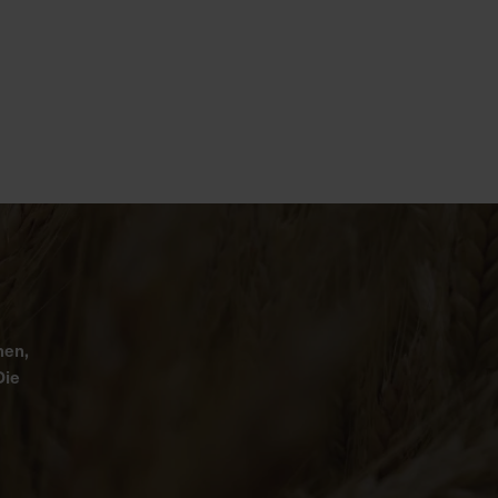
nen,
Die