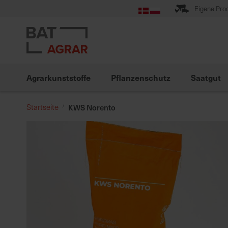
Zum
Eigene Pro
Inhalt
springen
Agrarkunststoffe
Pflanzenschutz
Saatgut
Startseite
KWS Norento
Zum
Ende
der
Bildgalerie
springen