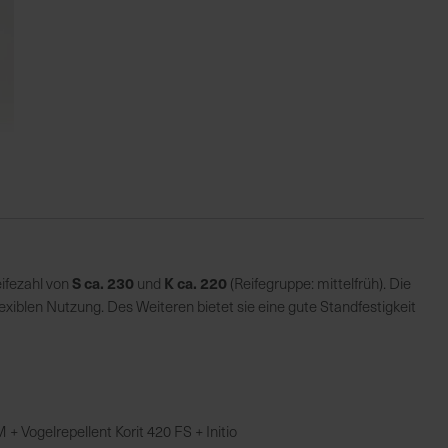
S ca. 230
K ca. 220
eifezahl von
und
(Reifegruppe: mittelfrüh). Die
exiblen Nutzung. Des Weiteren bietet sie eine gute Standfestigkeit
 + Vogelrepellent Korit 420 FS + Initio