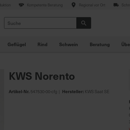
duktion
Kompetente Beratung
Regional vor Ort
Schne
Suche
Suche
Geflügel
Rind
Schwein
Beratung
Übe
KWS Norento
Artikel-Nr.
Hersteller:
547530-00-cfg
KWS Saat SE