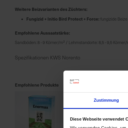
Weitere Beizvarianten des Züchters:
Fungizid + Initio Bird Protect + Force:
fungizide Beize
Empfohlene Aussaatstärke:
Sandböden: 8 - 9 Körner/m² / Lehmstandorte: 8,5 - 9,5 Körner/m
Spezifikationen KWS Norento
Empfohlene Produkte
Zustimmung
Diese Webseite verwendet 
Wir verwenden Cookies, um I