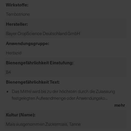
Wirkstoffe
e
L
Tembotrione
i
Hersteller
e
f
Bayer CropScience Deutschland GmbH
e
Anwendungsgruppe
r
u
Herbizid
n
Bienengefährlichkeit Einstufung
g
B4
Bienengefährlichkeit Text
Das Mittel wird bis zu der höchsten durch die Zulassung
festgelegten Aufwandmenge oder Anwendungsko...
mehr
Kultur (Name)
Mais ausgenommen Zuckermais, Tanne