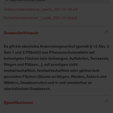
h
n
Gebrauchsanweisung_Laudis_2021-01-29.pdf
e
Sicherheitsdatenblatt_Laudis_2021-01-29.pdf
l
l
e
Anwenderhinweis
u
n
Es gilt ein absolutes Anwendungsverbot (gemäß § 12 Abs. 2
d
Satz 1 und 2 PflSchG) von Pflanzenschutzmitteln auf
z
befestigten Flächen (wie Gehwegen, Auffahrten, Terrassen,
u
Wegen und Plätzen…), auf sonstigen nicht
v
landwirtschaftlich, forstwirtschaftlich oder gärtnerisch
e
genutzten Flächen (Säume an Wegen, Weiden, Äckern und
r
Wäldern, Gewässerufer) und in und unmittelbar an
l
ä
oberirdischen Gewässern.
s
s
Spezifikationen
i
g