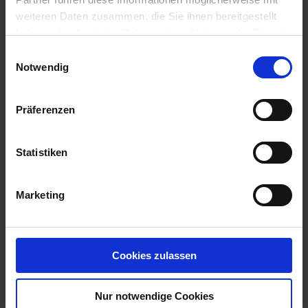
NB6641-DAS MITTEL WIRD BIS ZU DER HÖCHSTEN
weiteren Daten zusammen, die Sie ihnen bereitgestellt
DURCH DIE ZULASSUNG FESTGELEGTEN
haben oder die sie im Rahmen Ihrer Nutzung der Dienste
AUFWANDMENGE ODER ANWEN...
gesammelt haben.
Einwilligungsauswahl
mehr
Notwendig
Präferenzen
Empfohlene Produkte
Statistiken
Marketing
Cookies zulassen
Nur notwendige Cookies