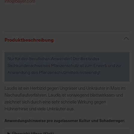
info@bayer.com
R
e
g
i
Produktbeschreibung
o
n
a
Nur für den beruflichen Anwender! Der Besitz des
l
Sachkundenachweises Pflanzenschutz ist zum Erwerb und zur
v
Anwendung des Pflanzenschutzmittels notwendig!
o
r
Laudis ist ein Herbizid gegen Ungräser und Unkräuter in Mais im
O
Nachauflaufverfahren. Laudis ist vorwiegend blattwirksam und
r
zeichnet sich durch eine sehr schnelle Wirkung gegen
t
Hühnerhirse und viele Unkräuter aus.
Anwendungshinweise pro zugelassener Kultur und Schaderreger:
S
c
Übersicht öffnen (Klick)