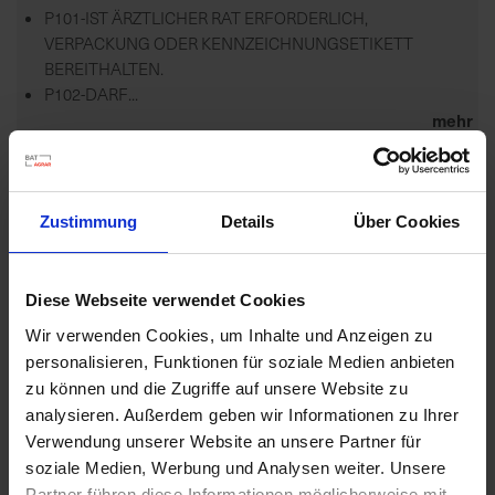
P101-IST ÄRZTLICHER RAT ERFORDERLICH,
VERPACKUNG ODER KENNZEICHNUNGSETIKETT
BEREITHALTEN.
P102-DARF...
mehr
Zulassungsende
31.12.2027
Zustimmung
Details
Über Cookies
Zulassungsanfang
01.07.2014
Zulassungsstatus
Diese Webseite verwendet Cookies
Wir verwenden Cookies, um Inhalte und Anzeigen zu
Zugelassen
personalisieren, Funktionen für soziale Medien anbieten
Zugelassene Schaderreger
zu können und die Zugriffe auf unsere Website zu
GRÄSER: ANNÜLLE, EINJÄHRIGE ZWEIKEIMBLÄTTRIGE
analysieren. Außerdem geben wir Informationen zu Ihrer
UNKRÄUTER
Verwendung unserer Website an unsere Partner für
soziale Medien, Werbung und Analysen weiter. Unsere
Anwendungsbestimmungen
Partner führen diese Informationen möglicherweise mit