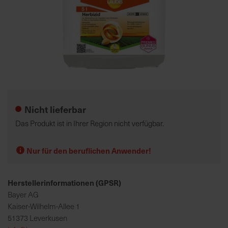
K
o
m
p
e
Zum
t
Anfang
e
der
Nicht lieferbar
n
Bildgalerie
t
springen
Das Produkt ist in Ihrer Region nicht verfügbar.
e
B
Nur für den beruflichen Anwender!
e
r
a
Herstellerinformationen (GPSR)
t
Bayer AG
u
Kaiser-Wilhelm-Allee 1
n
51373 Leverkusen
g