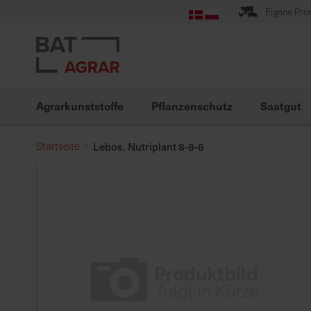
Zum
Eigene Pro
Inhalt
springen
Agrarkunststoffe
Pflanzenschutz
Saatgut
Startseite
Lebos. Nutriplant 8-8-6
Zum
Ende
der
Bildgalerie
springen