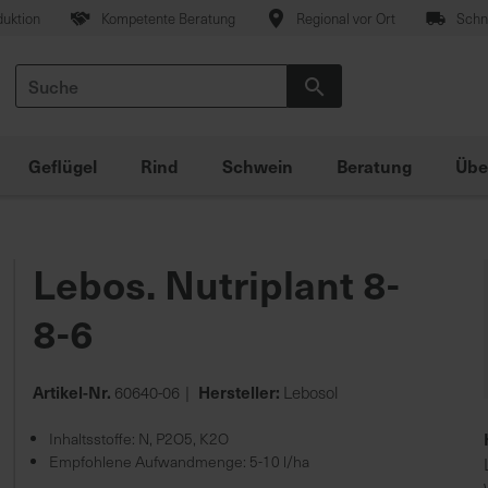
duktion
Kompetente Beratung
Regional vor Ort
Schne
Suche
Suche
Geflügel
Rind
Schwein
Beratung
Übe
Lebos. Nutriplant 8-
8-6
Artikel-Nr.
Hersteller:
60640-06
Lebosol
Inhaltsstoffe: N, P2O5, K2O
Empfohlene Aufwandmenge: 5-10 l/ha