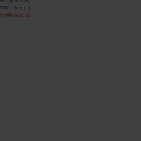
Wiesegasse 28
67471 Elmstein
info@lebosol.de