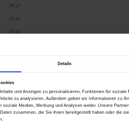
95 g/l
95 g/l
75 g/l
Zn*; (* als Chelat von EDTA)
5-12-16.pdf
Details
5-04-24.pdf
Cookies
nhalte und Anzeigen zu personalisieren, Funktionen für soziale
Anwendungsgruppe
Dünger
Website zu analysieren. Außerdem geben wir Informationen zu I
r soziale Medien, Werbung und Analysen weiter. Unsere Partner
 Daten zusammen, die Sie ihnen bereitgestellt haben oder die s
n.