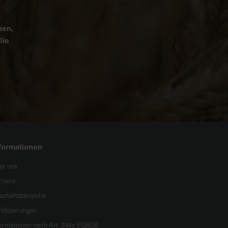
nen,
Die
formationen
er uns
rriere
schäftsbereiche
tifizierungen
formationen nach Art. 246c EGBGB