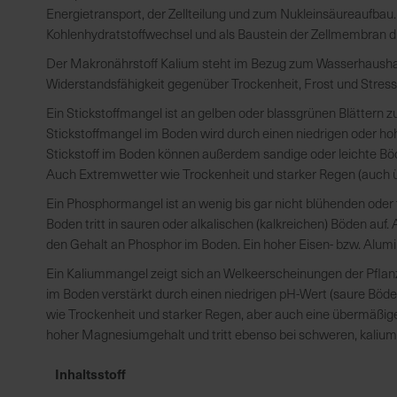
Energietransport, der Zellteilung und zum Nukleinsäureaufbau.
Kohlenhydratstoffwechsel und als Baustein der Zellmembran dien
Der Makronährstoff Kalium steht im Bezug zum Wasserhaushalt d
Widerstandsfähigkeit gegenüber Trockenheit, Frost und Stress
Ein Stickstoffmangel ist an gelben oder blassgrünen Blättern
Stickstoffmangel im Boden wird durch einen niedrigen oder hoh
Stickstoff im Boden können außerdem sandige oder leichte B
Auch Extremwetter wie Trockenheit und starker Regen (auch
Ein Phosphormangel ist an wenig bis gar nicht blühenden ode
Boden tritt in sauren oder alkalischen (kalkreichen) Böden au
den Gehalt an Phosphor im Boden. Ein hoher Eisen- bzw. Alumi
Ein Kaliummangel zeigt sich an Welkeerscheinungen der Pfl
im Boden verstärkt durch einen niedrigen pH-Wert (saure Böd
wie Trockenheit und starker Regen, aber auch eine übermäßig
hoher Magnesiumgehalt und tritt ebenso bei schweren, kalium
Inhaltsstoff