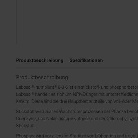
Zum
Anfang
Produktbeschreibung
Spezifikationen
der
Bildgalerie
Produktbeschreibung
springen
Lebosol®-nutriplant® 8-8-6 ist ein stickstoff- und phosphorbet
Lebosol® handelt es sich um NPK-Dünger mit unterschiedliche
Kalium. Diese sind die drei Hauptbestandteile von Voll- oder M
Stickstoff wird in allen Wachstumsprozessen der Pflanze benöt
Coenzym-, und Nekleinsäuresynthese und der Chlorophyllsynth
Stickstoff.
Phosphor wird vor allem im Stadium von blühenden und fruchttr