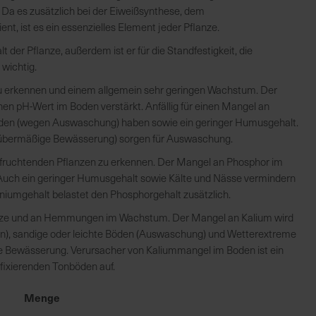
 Da es zusätzlich bei der Eiweißsynthese, dem
t, ist es ein essenzielles Element jeder Pflanze.
er Pflanze, außerdem ist er für die Standfestigkeit, die
 wichtig.
 zu erkennen und einem allgemein sehr geringen Wachstum. Der
en pH-Wert im Boden verstärkt. Anfällig für einen Mangel an
öden (wegen Auswaschung) haben sowie ein geringer Humusgehalt.
 übermäßige Bewässerung) sorgen für Auswaschung.
r fruchtenden Pflanzen zu erkennen. Der Mangel an Phosphor im
f. Auch ein geringer Humusgehalt sowie Kälte und Nässe vermindern
niumgehalt belastet den Phosphorgehalt zusätzlich.
anze und an Hemmungen im Wachstum. Der Mangel an Kalium wird
en), sandige oder leichte Böden (Auswaschung) und Wetterextreme
e Bewässerung. Verursacher von Kaliummangel im Boden ist ein
fixierenden Tonböden auf.
Menge