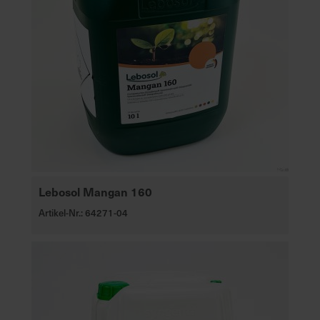
e
L
i
e
f
e
r
u
n
g
Lebosol Mangan 160
Artikel-Nr.: 64271-04