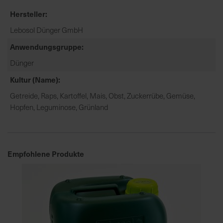
h
Hersteller
n
e
Lebosol Dünger GmbH
l
Anwendungsgruppe
l
e
Dünger
u
Kultur (Name)
n
d
Getreide, Raps, Kartoffel, Mais, Obst, Zuckerrübe, Gemüse,
z
Hopfen, Leguminose, Grünland
u
v
e
r
Empfohlene Produkte
l
ä
s
s
i
g