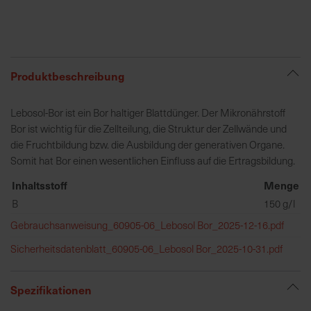
R
e
g
Produktbeschreibung
i
o
Lebosol-Bor ist ein Bor haltiger Blattdünger. Der Mikronährstoff
n
Bor ist wichtig für die Zellteilung, die Struktur der Zellwände und
a
die Fruchtbildung bzw. die Ausbildung der generativen Organe.
l
Somit hat Bor einen wesentlichen Einfluss auf die Ertragsbildung.
v
o
Inhaltsstoff
Menge
r
B
150 g/l
O
Gebrauchsanweisung_60905-06_Lebosol Bor_2025-12-16.pdf
r
t
Sicherheitsdatenblatt_60905-06_Lebosol Bor_2025-10-31.pdf
S
Spezifikationen
c