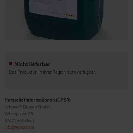
K
o
m
p
e
Zum
t
Anfang
e
der
Nicht lieferbar
n
Bildgalerie
t
springen
Das Produkt ist in Ihrer Region nicht verfügbar.
e
B
e
r
Herstellerinformationen (GPSR)
a
Lebosol® Dünger GmbH
t
Wiesegasse 28
u
67471 Elmstein
n
info@lebosol.de
g