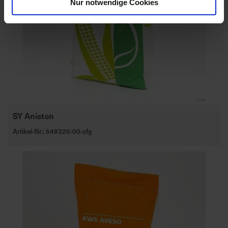
Nur notwendige Cookies
SY Aniston
Artikel-Nr.: 549320-00-cfg