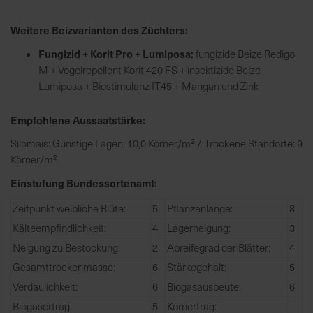
h
n
Weitere Beizvarianten des Züchters:
e
l
Fungizid + Korit Pro + Lumiposa:
fungizide Beize Redigo
l
M + Vogelrepellent Korit 420 FS + insektizide Beize
e
Lumiposa + Biostimulanz IT45 + Mangan und Zink
u
n
Empfohlene Aussaatstärke:
d
Silomais: Günstige Lagen: 10,0 Körner/m² / Trockene Standorte: 9
z
Körner/m²
u
v
Einstufung Bundessortenamt:
e
Zeitpunkt weibliche Blüte:
5
Pflanzenlänge:
8
r
Kälteempfindlichkeit:
4
Lagerneigung:
3
l
ä
Neigung zu Bestockung:
2
Abreifegrad der Blätter:
4
s
Gesamttrockenmasse:
6
Stärkegehalt:
5
s
Verdaulichkeit:
6
Biogasausbeute:
6
i
Biogasertrag:
5
Kornertrag:
-
g