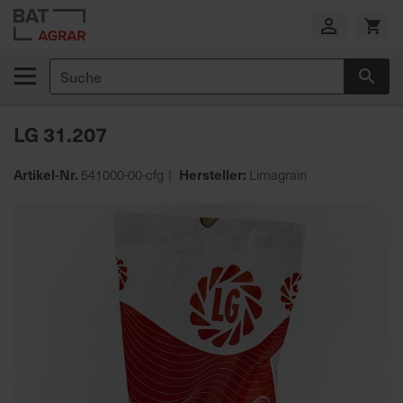
Zum
Inhalt
springen
Suche
Suc
E
i
LG 31.207
g
e
n
Artikel-Nr.
Hersteller:
541000-00-cfg
Limagrain
e
Zum
P
Ende
r
der
o
Bildgalerie
d
springen
u
k
t
i
o
n