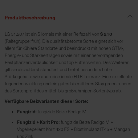
R
Produktbeschreibung
e
g
S 210
LG 31.207 ist ein Silomais mit einer Reifezahl von
i
(Reifegruppe: früh). Die qualitätsbetonte Sorte eignet sich vor
o
allem für kühlere Standorte und beeindruckt mit hohen GTM-,
n
Energie- und Stärkeerträgen sowie mit einer hervorragenden
a
Restpflanzenverdaulichkeit und top Futterwerten. Des Weiteren
l
gilt sie als äußerst standfest und bietet besonders hohe
v
Stärkegehalte wie auch eine ideale HTR-Toleranz. Eine exzellente
o
Jugendentwicklung und ein gutes bis mittleres Stay green runden
r
das Sortenprofil des mittel- bis großrahmigen Sortentyps ab.
O
Verfügbare Beizvarianten dieser Sorte:
r
t
Fungizid:
fungizide Beize Redigo M
Fungizid + Korit Pro:
fungizide Beize Redigo M +
S
Vogelrepellent Korit 420 FS + Biostimulanz IT45 + Mangan
c
und Zink