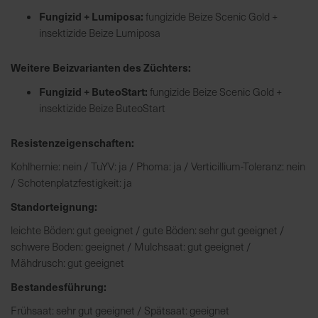
h
Fungizid + Lumiposa:
fungizide Beize Scenic Gold +
n
insektizide Beize Lumiposa
e
l
Weitere Beizvarianten des Züchters:
l
e
Fungizid + ButeoStart:
fungizide Beize Scenic Gold +
u
insektizide Beize ButeoStart
n
d
Resistenzeigenschaften:
z
Kohlhernie: nein / TuYV: ja / Phoma: ja / Verticillium-Toleranz: nein
u
/ Schotenplatzfestigkeit: ja
v
e
Standorteignung:
r
leichte Böden: gut geeignet / gute Böden: sehr gut geeignet /
l
schwere Boden: geeignet / Mulchsaat: gut geeignet /
ä
Mähdrusch: gut geeignet
s
s
Bestandesführung:
i
Frühsaat: sehr gut geeignet / Spätsaat: geeignet
g