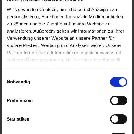
Wir verwenden Cookies, um Inhalte und Anzeigen zu
personalisieren, Funktionen für soziale Medien anbieten
Axial 50
zu können und die Zugriffe auf unsere Website zu
analysieren. Außerdem geben wir Informationen zu Ihrer
Artikel-Nr.: 60385-02-cfg
Verwendung unserer Website an unsere Partner für
soziale Medien, Werbung und Analysen weiter. Unsere
Ähnliche Produkte
Partner führen diese Informationen möglicherweise mit
weiteren Daten zusammen, die Sie ihnen bereitgestellt
haben oder die sie im Rahmen Ihrer Nutzung der Dienste
gesammelt haben.
Einwilligungsauswahl
Notwendig
Präferenzen
Statistiken