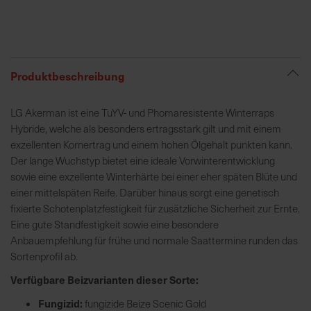
R
e
g
Produktbeschreibung
i
o
LG Akerman ist eine TuYV- und Phomaresistente Winterraps
n
Hybride, welche als besonders ertragsstark gilt und mit einem
a
exzellenten Kornertrag und einem hohen Ölgehalt punkten kann.
l
Der lange Wuchstyp bietet eine ideale Vorwinterentwicklung
v
sowie eine exzellente Winterhärte bei einer eher späten Blüte und
o
einer mittelspäten Reife. Darüber hinaus sorgt eine genetisch
r
fixierte Schotenplatzfestigkeit für zusätzliche Sicherheit zur Ernte.
O
Eine gute Standfestigkeit sowie eine besondere
r
Anbauempfehlung für frühe und normale Saattermine runden das
t
Sortenprofil ab.
Verfügbare Beizvarianten dieser Sorte:
S
c
Fungizid:
fungizide Beize Scenic Gold