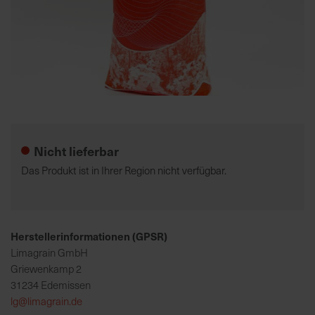
K
o
m
p
e
Zum
t
Anfang
e
der
Nicht lieferbar
n
Bildgalerie
t
springen
Das Produkt ist in Ihrer Region nicht verfügbar.
e
B
e
r
Herstellerinformationen (GPSR)
a
Limagrain GmbH
t
Griewenkamp 2
u
31234 Edemissen
n
lg@limagrain.de
g