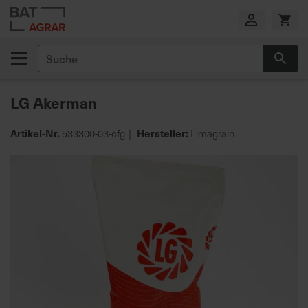
Zum
Inhalt
springen
Suche
Suc
E
i
LG Akerman
g
e
n
Artikel-Nr.
Hersteller:
533300-03-cfg
Limagrain
e
Zum
P
Ende
r
der
o
Bildgalerie
d
springen
u
k
t
i
o
n