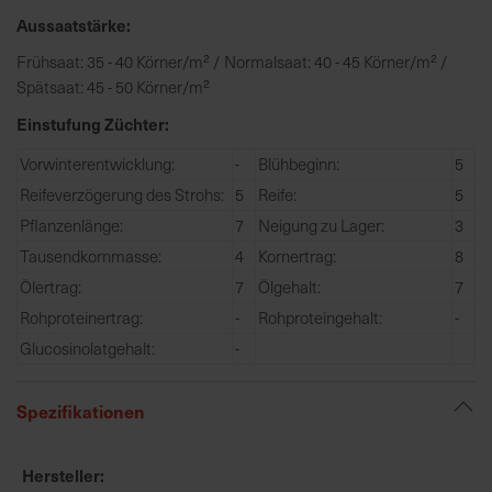
e
Aussaatstärke:
L
Frühsaat: 35 - 40 Körner/m² / Normalsaat: 40 - 45 Körner/m² /
i
Spätsaat: 45 - 50 Körner/m²
e
f
Einstufung Züchter:
e
Vorwinterentwicklung:
-
Blühbeginn:
5
r
Reifeverzögerung des Strohs:
5
Reife:
5
u
n
Pflanzenlänge:
7
Neigung zu Lager:
3
g
Tausendkornmasse:
4
Kornertrag:
8
Ölertrag:
7
Ölgehalt:
7
Rohproteinertrag:
-
Rohproteingehalt:
-
Glucosinolatgehalt:
-
Spezifikationen
Hersteller