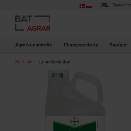
Zum
Eigene Pro
Inhalt
springen
Agrarkunststoffe
Pflanzenschutz
Saatgut
Startseite
Luna Sensation
Zum
Ende
der
Bildgalerie
springen