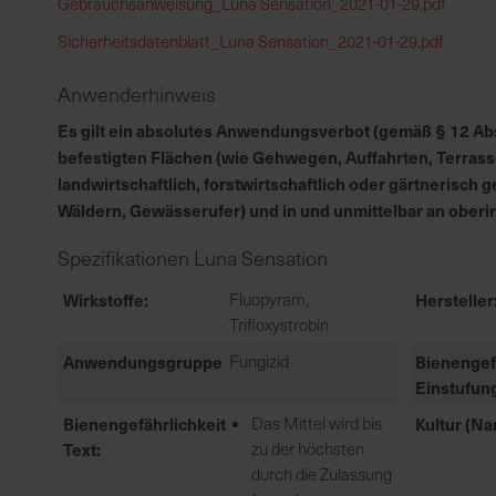
Gebrauchsanweisung_Luna Sensation_2021-01-29.pdf
Sicherheitsdatenblatt_Luna Sensation_2021-01-29.pdf
Anwenderhinweis
Es gilt ein absolutes Anwendungsverbot (gemäß § 12 Abs.
befestigten Flächen (wie Gehwegen, Auffahrten, Terrass
landwirtschaftlich, forstwirtschaftlich oder gärtnerisc
Wäldern, Gewässerufer) und in und unmittelbar an ober
Spezifikationen Luna Sensation
Wirkstoffe
Fluopyram,
Hersteller
Trifloxystrobin
Anwendungsgruppe
Fungizid
Bienengef
Einstufun
Bienengefährlichkeit
Das Mittel wird bis
Kultur (N
Text
zu der höchsten
durch die Zulassung