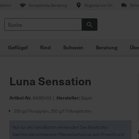
duktion
Kompetente Beratung
Regional vor Ort
Schne
Suche
Suche
Geflügel
Rind
Schwein
Beratung
Übe
Luna Sensation
Artikel-Nr.
Hersteller:
64060-03
Bayer
250 g/l Fluopyram, 250 g/l Trifloxystrobin
Nur für den beruflichen Anwender! Der Besitz des
Sachkundenachweises Pflanzenschutz ist zum Erwerb und