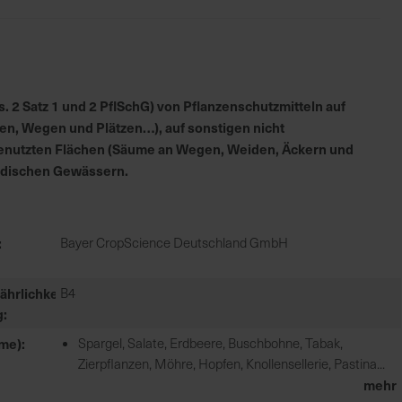
 2 Satz 1 und 2 PflSchG) von Pflanzenschutzmitteln auf
en, Wegen und Plätzen…), auf sonstigen nicht
h genutzten Flächen (Säume an Wegen, Weiden, Äckern und
irdischen Gewässern.
Bayer CropScience Deutschland GmbH
ährlichkeit
B4
g
ame)
Spargel, Salate, Erdbeere, Buschbohne, Tabak,
Zierpflanzen, Möhre, Hopfen, Knollensellerie, Pastina...
mehr