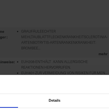
ene
GRAUFÄULEECHTER
eger
MEHLTAUBLATTFLECKENKRANKHEITSCLEROTINIA-
ARTENBOTRYTIS-ARTENRANKENKRANKHEIT:
BROMBEE...
mehr
hinweise
EUH208-ENTHÄLT . KANN ALLERGISCHE
REAKTIONEN HERVORRUFEN.
EUH401-ZUR VERMEIDUNG VON RISIKEN FÜR MEN...
mehr
tshinweise
P101-IST ÄRZTLICHER RAT ERFORDERLICH,
VERPACKUNG ODER KENNZEICHNUNGSETIKETT
BEREITHALTEN.
Details
P102-DARF...
mehr