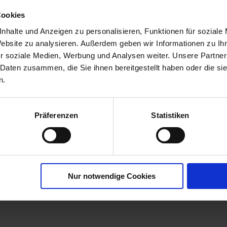
Cookies
sanfang
04.07.2014
nhalte und Anzeigen zu personalisieren, Funktionen für soziale
ene
ECHTER MEHLTAU, SCLEROTINIA-ARTEN,
Website zu analysieren. Außerdem geben wir Informationen zu I
eger
BLATTFLECKENKRANKHEIT, GRAUFÄULE,
r soziale Medien, Werbung und Analysen weiter. Unsere Partner
MEHLTAU: SELLERIE, BLATTBRAND:...
mehr
 Daten zusammen, die Sie ihnen bereitgestellt haben oder die s
n.
Präferenzen
Statistiken
Nur notwendige Cookies