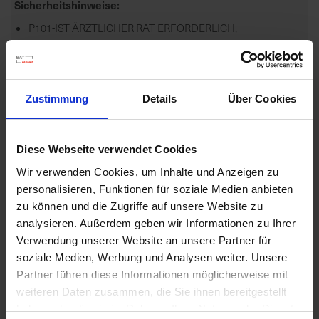
Sicherheitshinweise
P101-IST ÄRZTLICHER RAT ERFORDERLICH,
VERPACKUNG ODER KENNZEICHNUNGSETIKETT
BEREITHALTEN.
P102-DARF...
mehr
Zustimmung
Details
Über Cookies
Zulassungsende
07.10.2027
Diese Webseite verwendet Cookies
Zulassungsanfang
Wir verwenden Cookies, um Inhalte und Anzeigen zu
20.04.2007
personalisieren, Funktionen für soziale Medien anbieten
zu können und die Zugriffe auf unsere Website zu
Zulassungsstatus
analysieren. Außerdem geben wir Informationen zu Ihrer
Zugelassen
Verwendung unserer Website an unsere Partner für
Anwendungsbestimmungen
soziale Medien, Werbung und Analysen weiter. Unsere
Partner führen diese Informationen möglicherweise mit
SPO5-VOR DEM WIEDERBETRETEN IST DAS
weiteren Daten zusammen, die Sie ihnen bereitgestellt
GEWÄCHSHAUS GRÜNDLICH ZU LÜFTEN
haben oder die sie im Rahmen Ihrer Nutzung der Dienste
NB507-BEI ANWENDUNGEN AUSSERHAL...