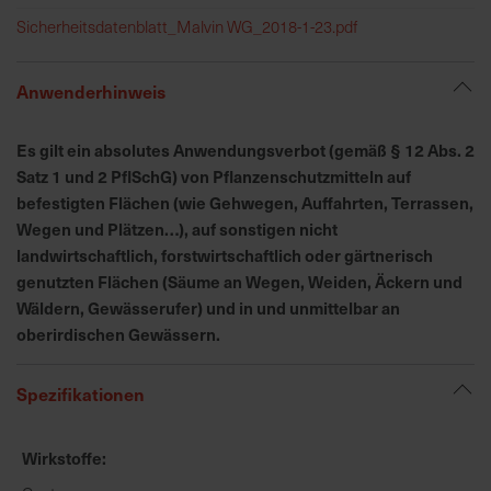
h
Sicherheitsdatenblatt_Malvin WG_2018-1-23.pdf
n
e
l
Anwenderhinweis
l
e
Es gilt ein absolutes Anwendungsverbot (gemäß § 12 Abs. 2
u
Satz 1 und 2 PflSchG) von Pflanzenschutzmitteln auf
n
befestigten Flächen (wie Gehwegen, Auffahrten, Terrassen,
d
Wegen und Plätzen…), auf sonstigen nicht
z
landwirtschaftlich, forstwirtschaftlich oder gärtnerisch
u
genutzten Flächen (Säume an Wegen, Weiden, Äckern und
v
Wäldern, Gewässerufer) und in und unmittelbar an
e
r
oberirdischen Gewässern.
l
ä
Spezifikationen
s
s
Wirkstoffe
i
g