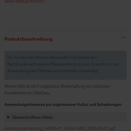
sales-de@upl-ltd.com
R
e
g
i
Produktbeschreibung
o
n
a
Nur für den beruflichen Anwender! Der Besitz des
l
Sachkundenachweises Pflanzenschutz ist zum Erwerb und zur
v
Anwendung des Pflanzenschutzmittels notwendig!
o
r
Malvin WG ist ein Fungizid zur Bekämpfung von pilzlichen
O
Krankheiten im Obstbau.
r
t
Anwendungshinweise pro zugelassener Kultur und Schaderreger:
Übersicht öffnen (Klick)
S
c
Gebrauchsanleitung_64365-01_Malvin WG_2025-03-31.pdf