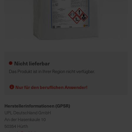
K
o
m
p
e
Zum
t
Anfang
e
der
Nicht lieferbar
n
Bildgalerie
t
springen
Das Produkt ist in Ihrer Region nicht verfügbar.
e
B
Nur für den beruflichen Anwender!
e
r
a
Herstellerinformationen (GPSR)
t
UPL Deutschland GmbH
u
An der Hasenkaule 10
n
50354 Hürth
g