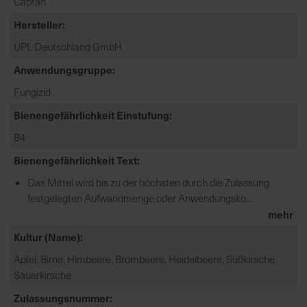
Captan
e
Hersteller
L
i
UPL Deutschland GmbH
e
Anwendungsgruppe
f
e
Fungizid
r
Bienengefährlichkeit Einstufung
u
B4
n
g
Bienengefährlichkeit Text
Das Mittel wird bis zu der höchsten durch die Zulassung
festgelegten Aufwandmenge oder Anwendungsko...
mehr
Kultur (Name)
Apfel, Birne, Himbeere, Brombeere, Heidelbeere, Süßkirsche,
Sauerkirsche
Zulassungsnummer