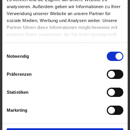
analysieren. Außerdem geben wir Informationen zu Ihrer
Verwendung unserer Website an unsere Partner für
soziale Medien, Werbung und Analysen weiter. Unsere
Partner führen diese Informationen möglicherweise mit
weiteren Daten zusammen, die Sie ihnen bereitgestellt
haben oder die sie im Rahmen Ihrer Nutzung der Dienste
gesammelt haben.
Einwilligungsauswahl
Notwendig
Präferenzen
Statistiken
Mas 195 P
Marketing
Artikel-Nr.: 549510-00-cfg