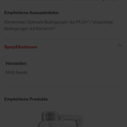
h
n
Empfohlene Aussaatstärke:
e
l
Körnermais: Optimale Bedingungen: 9,0 Pfl./m² / Ungünstige
l
Bedingungen: 8,0 Körner/m²
e
u
Spezifikationen
n
d
z
Hersteller
u
MAS Seeds
v
e
r
l
Empfohlene Produkte
ä
s
s
i
g