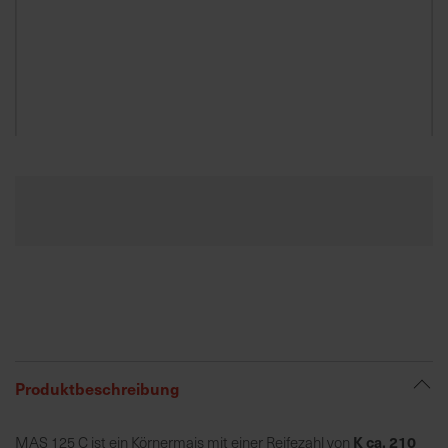
K
o
m
p
e
Zum
t
Anfang
e
der
n
Bildgalerie
t
springen
e
B
e
r
a
t
Produktbeschreibung
u
n
K ca. 210
MAS 125 C ist ein Körnermais mit einer Reifezahl von
g