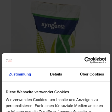
Zustimmung
Details
Über Cookies
SY Aniston
Diese Webseite verwendet Cookies
Artikel-Nr.: 549320-00-cfg
Wir verwenden Cookies, um Inhalte und Anzeigen zu
personalisieren, Funktionen für soziale Medien anbieten
zu können und die Zugriffe auf unsere Website zu