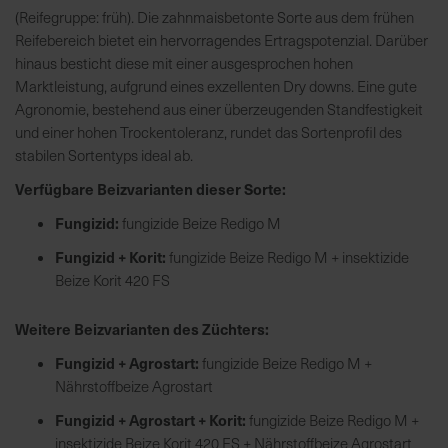
(Reifegruppe: früh). Die zahnmaisbetonte Sorte aus dem frühen
Reifebereich bietet ein hervorragendes Ertragspotenzial. Darüber
R
hinaus besticht diese mit einer ausgesprochen hohen
e
Marktleistung, aufgrund eines exzellenten Dry downs. Eine gute
g
Agronomie, bestehend aus einer überzeugenden Standfestigkeit
i
und einer hohen Trockentoleranz, rundet das Sortenprofil des
o
stabilen Sortentyps ideal ab.
n
Verfügbare Beizvarianten dieser Sorte:
a
l
Fungizid:
fungizide Beize Redigo M
v
Fungizid + Korit:
fungizide Beize Redigo M + insektizide
o
Beize Korit 420 FS
r
O
r
Weitere Beizvarianten des Züchters:
t
Fungizid + Agrostart:
fungizide Beize Redigo M +
Nährstoffbeize Agrostart
S
Fungizid + Agrostart + Korit:
fungizide Beize Redigo M +
c
insektizide Beize Korit 420 FS + Nährstoffbeize Agrostart