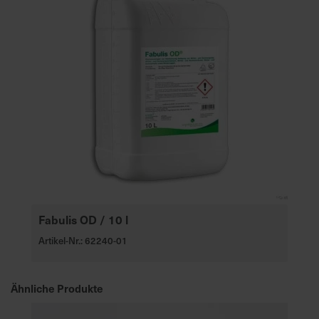
e
L
i
e
f
e
r
u
n
g
Fabulis OD / 10 l
Artikel-Nr.: 62240-01
Ähnliche Produkte