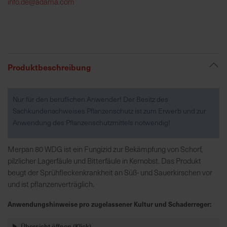
info.de@adama.com
R
e
g
i
Produktbeschreibung
o
n
a
Nur für den beruflichen Anwender! Der Besitz des
l
Sachkundenachweises Pflanzenschutz ist zum Erwerb und zur
v
Anwendung des Pflanzenschutzmittels notwendig!
o
r
Merpan 80 WDG ist ein Fungizid zur Bekämpfung von Schorf,
O
pilzlicher Lagerfäule und Bitterfäule in Kernobst. Das Produkt
r
beugt der Sprühfleckenkrankheit an Süß- und Sauerkirschen vor
t
und ist pflanzenverträglich.
Anwendungshinweise pro zugelassener Kultur und Schaderreger:
S
c
Übersicht öffnen (Klick)