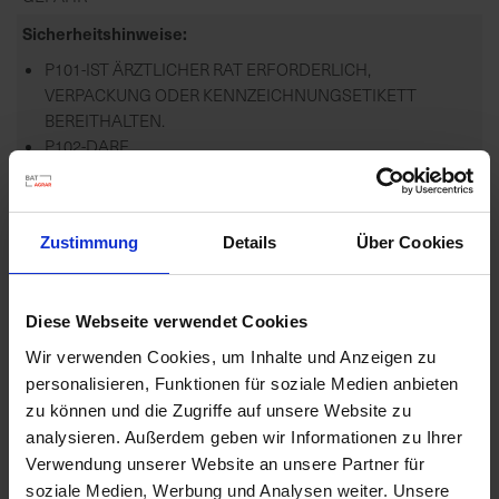
Sicherheitshinweise
P101-IST ÄRZTLICHER RAT ERFORDERLICH,
VERPACKUNG ODER KENNZEICHNUNGSETIKETT
BEREITHALTEN.
P102-DARF...
mehr
Zulassungsende
Zustimmung
Details
Über Cookies
31.12.2026
Zulassungsanfang
22.11.2016
Diese Webseite verwendet Cookies
Zulassungsstatus
Wir verwenden Cookies, um Inhalte und Anzeigen zu
personalisieren, Funktionen für soziale Medien anbieten
Zugelassen
zu können und die Zugriffe auf unsere Website zu
Zugelassene Schaderreger
analysieren. Außerdem geben wir Informationen zu Ihrer
Verwendung unserer Website an unsere Partner für
APHANOMYCES-ARTEN, PYTHIUM-ARTEN,
RHIZOCTONIA-ARTEN, AUFLAUFKRANKHEITEN,
soziale Medien, Werbung und Analysen weiter. Unsere