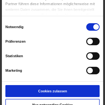
SCHORF, SCHORF: APFEL, ANT...
Partner führen diese Informationen möglicherweise mit
mehr
weiteren Daten zusammen, die Sie ihnen bereitgestellt
haben oder die sie im Rahmen Ihrer Nutzung der Dienste
Anwendungsbestimmungen
gesammelt haben.
Einwilligungsauswahl
NB507-BEI ANWENDUNGEN AUSSERHALB DER
Notwendig
BLÜTEZEIT DER KULTUR IST SICHERZUSTELLEN, DASS
SICH IN DEN REI...
mehr
Präferenzen
Statistiken
Empfohlene Produkte
Marketing
Cookies zulassen
Nur notwendige Cookies