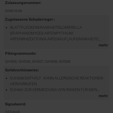
Zulassungsnummer
024519-00
Zugelassene Schaderreger
BLATTFLECKENKRANKHEITGLOMERELLA
SP.APHANOMYCES-ARTENPYTHIUM-
ARTENRHIZOCTONIA-ARTENAUFLAUFKRANKHEITE...
mehr
Piktogrammcode
GHS05, GHS06, GHS07, GHS08, GHS09
Gefahrenhinweise
EUH208-ENTHÄLT . KANN ALLERGISCHE REAKTIONEN
HERVORRUFEN.
EUH401-ZUR VERMEIDUNG VON RISIKEN FÜR MEN...
mehr
Signalword
GEFAHR