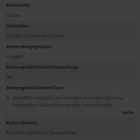
Wirkstoffe
e
L
Captan
i
Hersteller
e
f
ADAMA Deutschland GmbH
e
Anwendungsgruppe
r
u
Fungizid
n
Bienengefährlichkeit Einstufung
g
B4
Bienengefährlichkeit Text
Das Mittel wird bis zu der höchsten durch die Zulassung
festgelegten Aufwandmenge oder Anwendungsko...
mehr
Kultur (Name)
Kernobst, Süßkirsche, Sauerkirsche