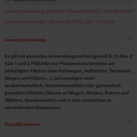
h
n
Gebrauchsanleitung_64375-00_Merpan 80 WDG_2025-04-02.pdf
e
Sicherheitsdatenblatt_Merpan-80-WDG_2021-01-28.pdf
l
l
e
Anwenderhinweis
u
n
Es gilt ein absolutes Anwendungsverbot (gemäß § 12 Abs. 2
d
Satz 1 und 2 PflSchG) von Pflanzenschutzmitteln auf
z
befestigten Flächen (wie Gehwegen, Auffahrten, Terrassen,
u
Wegen und Plätzen…), auf sonstigen nicht
v
landwirtschaftlich, forstwirtschaftlich oder gärtnerisch
e
genutzten Flächen (Säume an Wegen, Weiden, Äckern und
r
Wäldern, Gewässerufer) und in und unmittelbar an
l
ä
oberirdischen Gewässern.
s
s
Spezifikationen
i
g