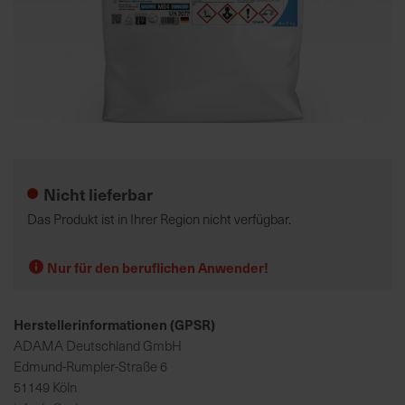
K
o
m
p
e
Zum
t
Anfang
e
der
Nicht lieferbar
n
Bildgalerie
t
springen
Das Produkt ist in Ihrer Region nicht verfügbar.
e
B
Nur für den beruflichen Anwender!
e
r
a
Herstellerinformationen (GPSR)
t
ADAMA Deutschland GmbH
u
Edmund-Rumpler-Straße 6
n
51149 Köln
g