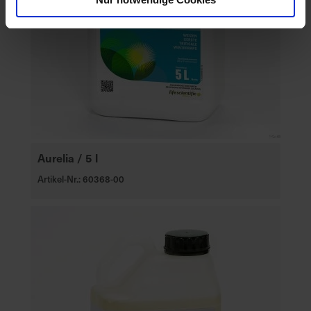
Aurelia / 5 l
Artikel-Nr.: 60368-00