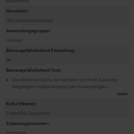
Metamitron
e
Hersteller
L
i
UPL Deutschland GmbH
e
Anwendungsgruppe
f
e
Herbizid
r
Bienengefährlichkeit Einstufung
u
B4
n
g
Bienengefährlichkeit Text
Das Mittel wird bis zu der höchsten durch die Zulassung
festgelegten Aufwandmenge oder Anwendungsko...
mehr
Kultur (Name)
Futterrübe, Zuckerrübe
Zulassungsnummer
005338-60