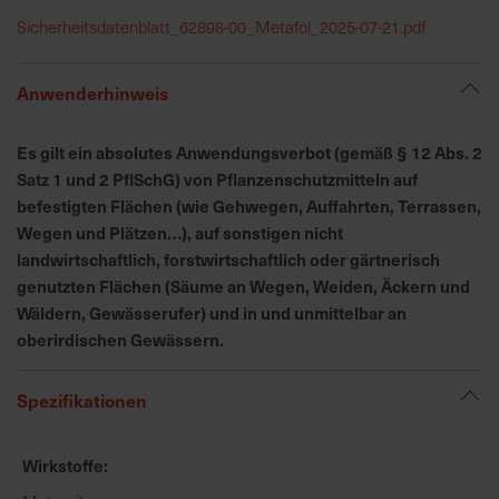
h
Sicherheitsdatenblatt_62898-00_Metafol_2025-07-21.pdf
n
e
l
Anwenderhinweis
l
e
Es gilt ein absolutes Anwendungsverbot (gemäß § 12 Abs. 2
u
Satz 1 und 2 PflSchG) von Pflanzenschutzmitteln auf
n
befestigten Flächen (wie Gehwegen, Auffahrten, Terrassen,
d
Wegen und Plätzen…), auf sonstigen nicht
z
landwirtschaftlich, forstwirtschaftlich oder gärtnerisch
u
genutzten Flächen (Säume an Wegen, Weiden, Äckern und
v
Wäldern, Gewässerufer) und in und unmittelbar an
e
r
oberirdischen Gewässern.
l
ä
Spezifikationen
s
s
Wirkstoffe
i
g