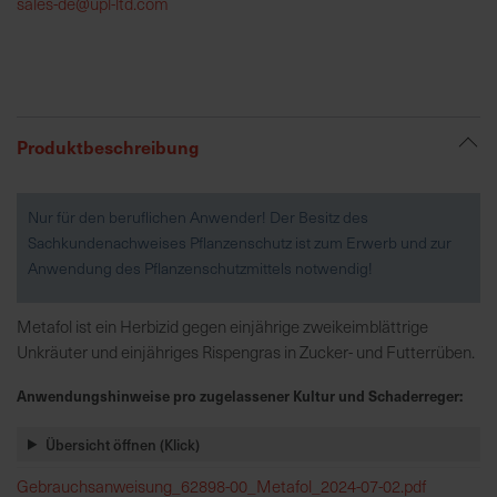
sales-de@upl-ltd.com
R
e
g
i
Produktbeschreibung
o
n
a
Nur für den beruflichen Anwender! Der Besitz des
l
Sachkundenachweises Pflanzenschutz ist zum Erwerb und zur
v
Anwendung des Pflanzenschutzmittels notwendig!
o
r
Metafol ist ein Herbizid gegen einjährige zweikeimblättrige
O
Unkräuter und einjähriges Rispengras in Zucker- und Futterrüben.
r
t
Anwendungshinweise pro zugelassener Kultur und Schaderreger:
Übersicht öffnen (Klick)
S
c
Gebrauchsanweisung_62898-00_Metafol_2024-07-02.pdf