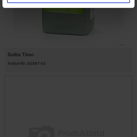
Goltix Titan
Artikel-Nr.: 62897-03