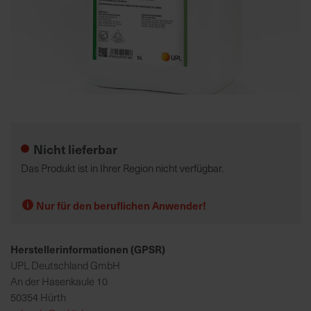
K
o
m
p
e
Zum
t
Anfang
e
der
Nicht lieferbar
n
Bildgalerie
t
springen
Das Produkt ist in Ihrer Region nicht verfügbar.
e
B
Nur für den beruflichen Anwender!
e
r
a
Herstellerinformationen (GPSR)
t
UPL Deutschland GmbH
u
An der Hasenkaule 10
n
50354 Hürth
g