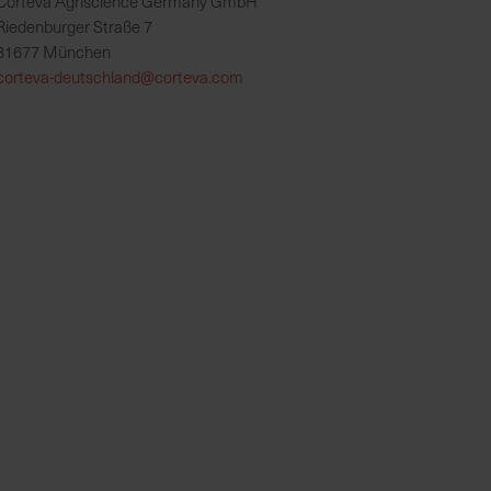
Corteva Agriscience Germany GmbH
Riedenburger Straße 7
81677 München
corteva-deutschland@corteva.com