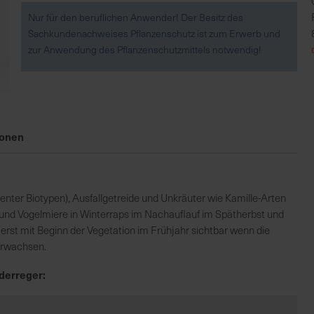
Nur für den beruflichen Anwender! Der Besitz des
Sachkundenachweises Pflanzenschutz ist zum Erwerb und
zur Anwendung des Pflanzenschutzmittels notwendig!
ionen
tenter Biotypen), Ausfallgetreide und Unkräuter wie Kamille-Arten
n und Vogelmiere in Winterraps im Nachauflauf im Spätherbst und
d erst mit Beginn der Vegetation im Frühjahr sichtbar wenn die
erwachsen.
derreger: