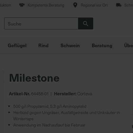
duktion
Kompetente Beratung
Regional vor Ort
Schne
Suche
Suche
Geflügel
Rind
Schwein
Beratung
Übe
Milestone
Artikel-Nr.
Hersteller:
64458-01
Corteva
500 g/l Propyzamid, 5,3 g/l Aminopyralid
Herbizid gegen Ungräser, Ausfallgetreide und Unkräuter in
Winterraps
Anwendung im Nachauflauf bis Februar