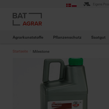
Zum
Eigene Pro
Inhalt
springen
Agrarkunststoffe
Pflanzenschutz
Saatgut
Startseite
Milestone
Zum
Ende
der
Bildgalerie
springen