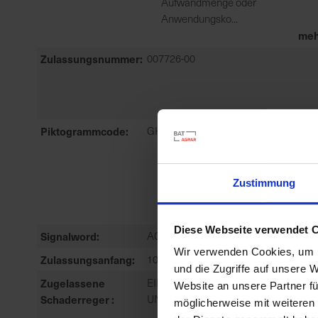
Aufwandmenge oder
Anwendungsko...
meh
Zulassungsnummer
007726-00
Piktogrammcode
GHS08, GHS09
Zustimmung
Diese Webseite verwendet 
Signalword
ACHTUNG
Wir verwenden Cookies, um I
Zulassungsanfang
10.09.2014
und die Zugriffe auf unsere 
Zugelassene
EINJÄHRIGE ZWEIKEIMBLÄTTRIGE
Website an unsere Partner fü
Schaderreger
UNKRÄUTER, GRÄSER: ANNÜLLE
möglicherweise mit weiteren