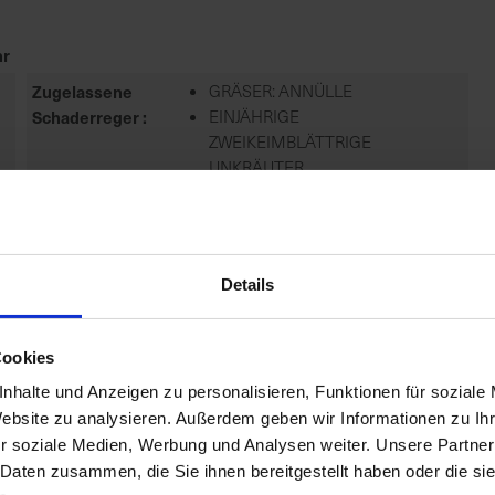
r
Zugelassene
GRÄSER: ANNÜLLE
Schaderreger
EINJÄHRIGE
ZWEIKEIMBLÄTTRIGE
UNKRÄUTER
Gefahrenhinweise
EUH208-ENTHÄLT . KANN
ALLERGISCHE REAKTIONEN
HERVORRUFEN.
EUH401-ZUR VERMEIDUNG VON
Details
RISIKEN FÜR MEN...
mehr
Cookies
Zulassungsende
01.01.2027
nhalte und Anzeigen zu personalisieren, Funktionen für soziale
Zulassungsstatus
Zugelassen
Website zu analysieren. Außerdem geben wir Informationen zu I
Anwendungsbestimmungen
NB6641-DAS MITTEL WIRD BIS ZU
r soziale Medien, Werbung und Analysen weiter. Unsere Partner
DER HÖCHSTEN DURCH DIE
 Daten zusammen, die Sie ihnen bereitgestellt haben oder die s
ZULASSUNG FESTGELEGTEN