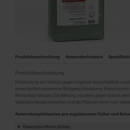
Zum
Anfang
Produktbeschreibung
Anwenderhinweis
Spezifikat
der
Bildgalerie
Produktbeschreibung
springen
Milestone ist ein Herbizid gegen Ungräser (einschließlich resis
(einschließlich resistenter Biotypen), Kornblume, Klatschmoh
Winter (bis Februar). Die Wirkung, vor allem gegen Gräser, wir
Vegetationskegel absterben und die Pflanzen nicht mehr weit
Anwendungshinweise pro zugelassener Kultur und Scha
Übersicht öffnen (Klick)