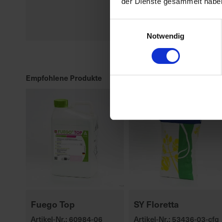
der Dienste gesammelt habe
Einwilligungsauswahl
Notwendig
Empfohlene Produkte
Fuego Top
SY Floretta
Artikel-Nr.: 60984-06
Artikel-Nr.: 53436-03-cfg