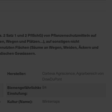
 2 Satz 1 und 2 PflSchG) von Pflanzenschutzmitteln auf
en, Wegen und Plätzen…), auf sonstigen nicht
h genutzten Flächen (Säume an Wegen, Weiden, Äckern und
irdischen Gewässern.
Hersteller
Corteva Agriscience, Agrarbereich von
DowDuPont
Bienengefährlichkeit
B4
Einstufung
n
Kultur (Name)
Winterraps