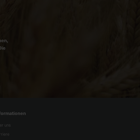
nen,
Die
formationen
er uns
rriere