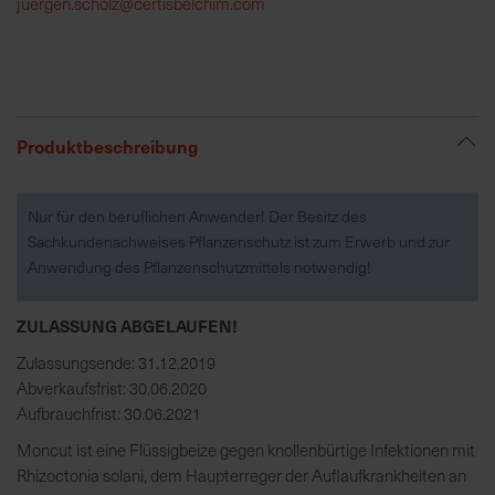
juergen.scholz@certisbelchim.com
R
e
g
i
Produktbeschreibung
o
n
a
Nur für den beruflichen Anwender! Der Besitz des
l
Sachkundenachweises Pflanzenschutz ist zum Erwerb und zur
v
Anwendung des Pflanzenschutzmittels notwendig!
o
r
ZULASSUNG ABGELAUFEN!
O
r
Zulassungsende: 31.12.2019
t
Abverkaufsfrist: 30.06.2020
Aufbrauchfrist: 30.06.2021
S
Moncut ist eine Flüssigbeize gegen knollenbürtige Infektionen mit
c
Rhizoctonia solani, dem Haupterreger der Auflaufkrankheiten an