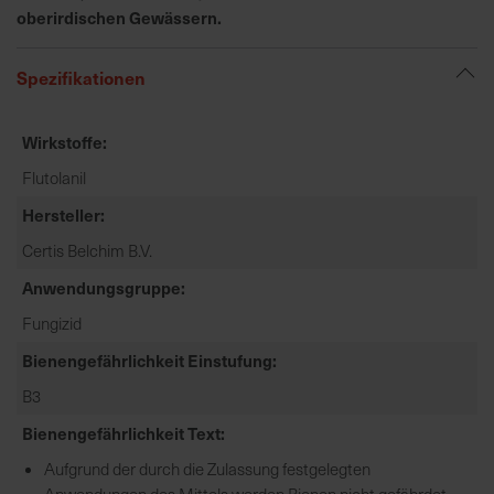
oberirdischen Gewässern.
e
L
i
Spezifikationen
e
f
Wirkstoffe
e
r
Flutolanil
u
Hersteller
n
g
Certis Belchim B.V.
Anwendungsgruppe
Fungizid
Bienengefährlichkeit Einstufung
B3
Bienengefährlichkeit Text
Aufgrund der durch die Zulassung festgelegten
Anwendungen des Mittels werden Bienen nicht gefährdet...