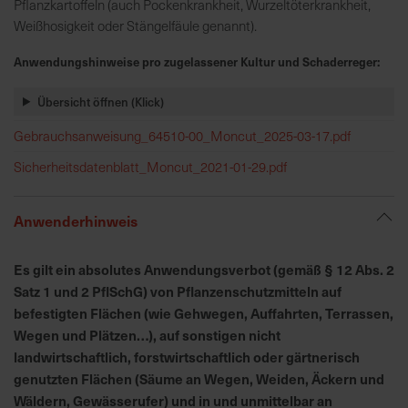
h
Pflanzkartoffeln (auch Pockenkrankheit, Wurzeltöterkrankheit,
n
Weißhosigkeit oder Stängelfäule genannt).
e
Anwendungshinweise pro zugelassener Kultur und Schaderreger:
l
l
Übersicht öffnen (Klick)
e
u
Gebrauchsanweisung_64510-00_Moncut_2025-03-17.pdf
n
Sicherheitsdatenblatt_Moncut_2021-01-29.pdf
d
z
u
Anwenderhinweis
v
e
Es gilt ein absolutes Anwendungsverbot (gemäß § 12 Abs. 2
r
Satz 1 und 2 PflSchG) von Pflanzenschutzmitteln auf
l
befestigten Flächen (wie Gehwegen, Auffahrten, Terrassen,
ä
Wegen und Plätzen…), auf sonstigen nicht
s
landwirtschaftlich, forstwirtschaftlich oder gärtnerisch
s
genutzten Flächen (Säume an Wegen, Weiden, Äckern und
i
Wäldern, Gewässerufer) und in und unmittelbar an
g