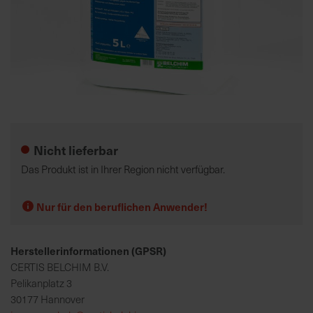
K
o
m
p
e
Zum
t
Anfang
e
der
Nicht lieferbar
n
Bildgalerie
t
springen
Das Produkt ist in Ihrer Region nicht verfügbar.
e
B
Nur für den beruflichen Anwender!
e
r
a
Herstellerinformationen (GPSR)
t
CERTIS BELCHIM B.V.
u
Pelikanplatz 3
n
30177 Hannover
g