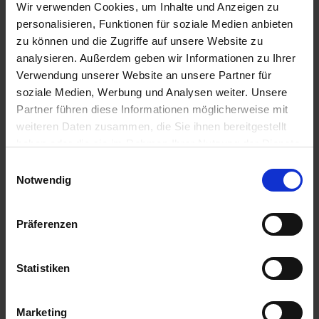
Signalword
Wir verwenden Cookies, um Inhalte und Anzeigen zu
personalisieren, Funktionen für soziale Medien anbieten
ACHTUNG
zu können und die Zugriffe auf unsere Website zu
Sicherheitshinweise
analysieren. Außerdem geben wir Informationen zu Ihrer
P391-VERSCHÜTTETE MENGEN AUFNEHMEN.
Verwendung unserer Website an unsere Partner für
soziale Medien, Werbung und Analysen weiter. Unsere
Zulassungsende
Partner führen diese Informationen möglicherweise mit
15.06.2028
weiteren Daten zusammen, die Sie ihnen bereitgestellt
haben oder die sie im Rahmen Ihrer Nutzung der Dienste
Zulassungsanfang
gesammelt haben.
Einwilligungsauswahl
17.08.2020
Notwendig
Zulassungsstatus
Zugelassen
Präferenzen
Zugelassene Schaderreger
POCKENKRANKHEIT: KARTOFFEL
Statistiken
Anwendungsbestimmungen
NB6641-DAS MITTEL WIRD BIS ZU DER HÖCHSTEN
Marketing