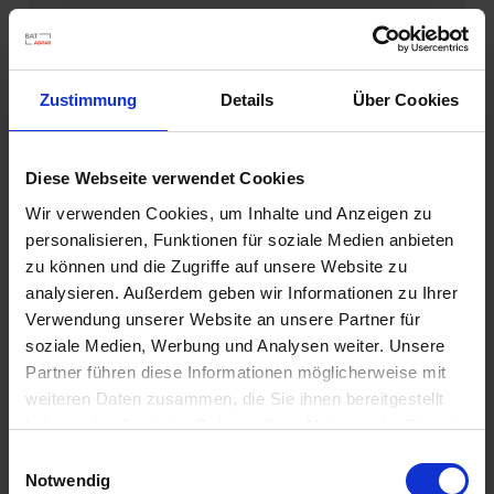
h
Die ATR Beteiligungsgesellschaft GmbH in Ratzeburg und die
n
Beiselen Holding GmbH in Ulm haben zum 1. Januar 2021
e
fusioniert.
l
Mehr erfahren
Zustimmung
Details
Über Cookies
l
e
u
Diese Webseite verwendet Cookies
n
d
Wir verwenden Cookies, um Inhalte und Anzeigen zu
z
personalisieren, Funktionen für soziale Medien anbieten
u
zu können und die Zugriffe auf unsere Website zu
v
analysieren. Außerdem geben wir Informationen zu Ihrer
e
Verwendung unserer Website an unsere Partner für
r
soziale Medien, Werbung und Analysen weiter. Unsere
l
Partner führen diese Informationen möglicherweise mit
ä
weiteren Daten zusammen, die Sie ihnen bereitgestellt
s
Wir können auch Online!
haben oder die sie im Rahmen Ihrer Nutzung der Dienste
s
gesammelt haben.
Einwilligungsauswahl
i
Wir gehen den nächsten Schritt auf unserem stetigen Weg zur
Notwendig
Digitalisierung. Seit Neuestem ist die ATR Onlineplattform
g