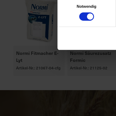
Einwilligungsauswahl
Notwendig
Normi Fitmacher E-
Normi Säurezusatz
Lyt
Formic
Artikel-Nr.: 21067-04-cfg
Artikel-Nr.: 21125-02