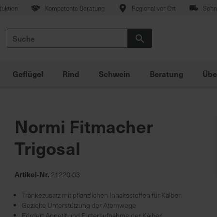
duktion
Kompetente Beratung
Regional vor Ort
Schne
Suche
Suche
Geflügel
Rind
Schwein
Beratung
Übe
Normi Fitmacher
Trigosal
Artikel-Nr.
21220-03
Tränkezusatz mit pflanzlichen Inhaltsstoffen für Kälber
Gezielte Unterstützung der Atemwege
Fördert Appetit und Futteraufnahme der Kälber