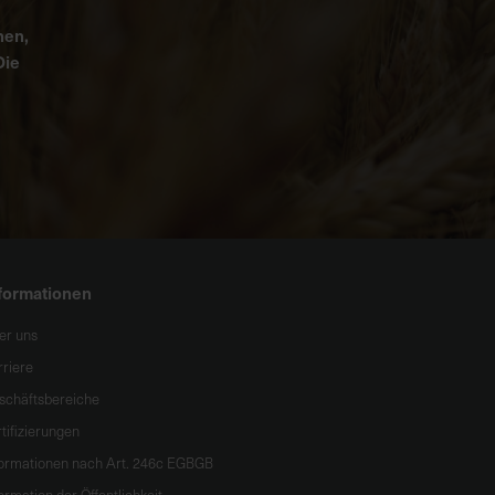
nen,
Die
formationen
er uns
rriere
schäftsbereiche
tifizierungen
formationen nach Art. 246c EGBGB