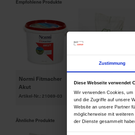
Empfohlene Produkte
Zustimmung
Normi Fitmacher
P8329
Diese Webseite verwendet 
Akut
Artikel-Nr.: 547010-00-
Wir verwenden Cookies, um I
cfg
Artikel-Nr.: 21069-03
und die Zugriffe auf unsere 
Website an unsere Partner fü
möglicherweise mit weiteren
Ähnliche Produkte
der Dienste gesammelt habe