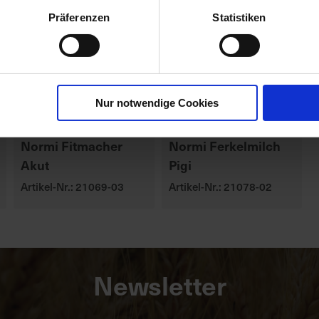
Präferenzen
Statistiken
Nur notwendige Cookies
Normi Fitmacher
Normi Ferkelmilch
Akut
Pigi
Artikel-Nr.: 21069-03
Artikel-Nr.: 21078-02
Newsletter