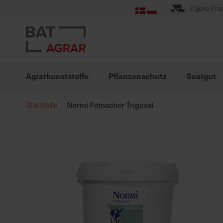
Zum
Eigene Pro
Inhalt
springen
Agrarkunststoffe
Pflanzenschutz
Saatgut
Startseite
Normi Fitmacher Trigosal
Zum
Ende
der
Bildgalerie
springen